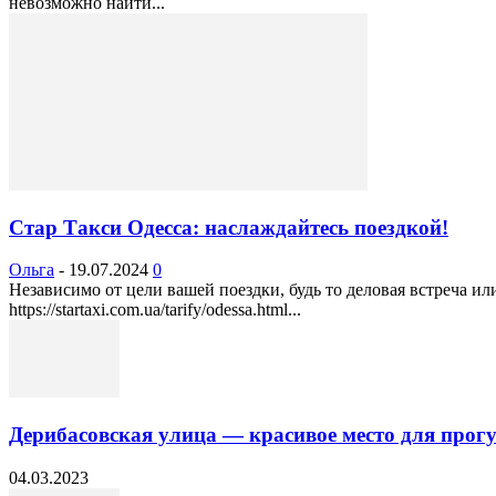
невозможно найти...
Стар Такси Одесса: наслаждайтесь поездкой!
Ольга
-
19.07.2024
0
Независимо от цели вашей поездки, будь то деловая встреча ил
https://startaxi.com.ua/tarify/odessa.html...
Дерибасовская улица — красивое место для прогу
04.03.2023