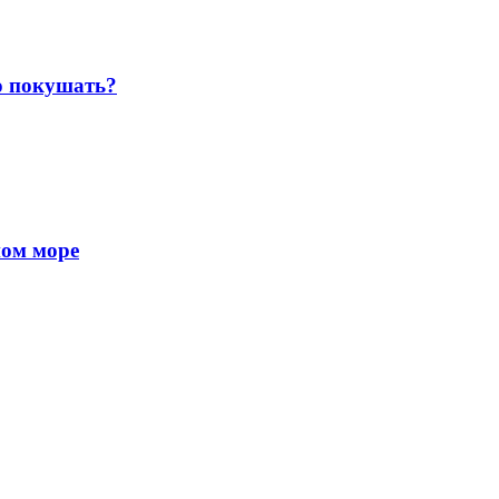
о покушать?
ном море