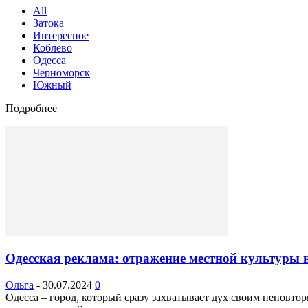
All
Затока
Интересное
Коблево
Одесса
Черноморск
Южный
Подробнее
Одесская реклама: отражение местной культуры 
Ольга
-
30.07.2024
0
Одесса – город, который сразу захватывает дух своим неповт