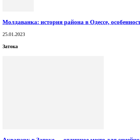
Молдаванка: история района в Одессе, особеннос
25.01.2023
Затока
Аквапарк в Затоке — отличное место для семейн