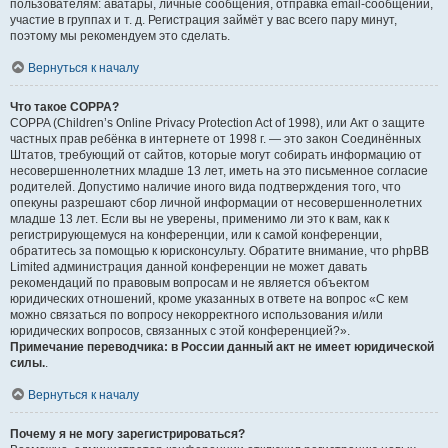
пользователям: аватары, личные сообщения, отправка email-сообщений,
участие в группах и т. д. Регистрация займёт у вас всего пару минут,
поэтому мы рекомендуем это сделать.
Вернуться к началу
Что такое COPPA?
COPPA (Children’s Online Privacy Protection Act of 1998), или Акт о защите
частных прав ребёнка в интернете от 1998 г. — это закон Соединённых
Штатов, требующий от сайтов, которые могут собирать информацию от
несовершеннолетних младше 13 лет, иметь на это письменное согласие
родителей. Допустимо наличие иного вида подтверждения того, что
опекуны разрешают сбор личной информации от несовершеннолетних
младше 13 лет. Если вы не уверены, применимо ли это к вам, как к
регистрирующемуся на конференции, или к самой конференции,
обратитесь за помощью к юрисконсульту. Обратите внимание, что phpBB
Limited администрация данной конференции не может давать
рекомендаций по правовым вопросам и не является объектом
юридических отношений, кроме указанных в ответе на вопрос «С кем
можно связаться по вопросу некорректного использования и/или
юридических вопросов, связанных с этой конференцией?».
Примечание переводчика: в России данный акт не имеет юридической
силы.
.
Вернуться к началу
Почему я не могу зарегистрироваться?