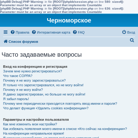
[phpBB Debug] PHP Warning
: in file
[ROOT]/phpbb/session.php
on line
580
:
sizeof():
Parameter must be an array or an object that implements Countable
[phpBB Debug] PHP Warning
: in file
[ROOT]/phpbb/session.php
on line
636
:
sizeof():
Parameter must be an array or an object that implements Countable
Черноморское
Правила
Интерактивная карта
FAQ
Вход
П
Список форумов
о
Часто задаваемые вопросы
и
с
Вход на конференцию и регистрация
к
Зачем мне нужно регистрироваться?
Что такое COPPA?
Почему я не могу зарегистрироваться?
Я только что зарегистрировался, но не могу войти!
Почему я не могу войти?
Я давно зарегистрирован, но больше не могу войти!
Я забыл пароль!
Почему мне периодически приходится повторять ввод имени и пароля?
Что делает функция «Удалить cookies конференции»?
Параметры и настройки пользователя
Как мне изменить мои настройки?
Как избежать появления моего имени в списке «Кто сейчас на конференции»?
На конференции неправильное время!