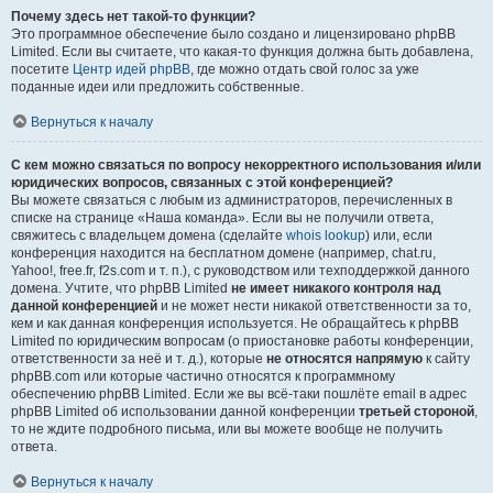
Почему здесь нет такой-то функции?
Это программное обеспечение было создано и лицензировано phpBB
Limited. Если вы считаете, что какая-то функция должна быть добавлена,
посетите
Центр идей phpBB
, где можно отдать свой голос за уже
поданные идеи или предложить собственные.
Вернуться к началу
С кем можно связаться по вопросу некорректного использования и/или
юридических вопросов, связанных с этой конференцией?
Вы можете связаться с любым из администраторов, перечисленных в
списке на странице «Наша команда». Если вы не получили ответа,
свяжитесь с владельцем домена (сделайте
whois lookup
) или, если
конференция находится на бесплатном домене (например, chat.ru,
Yahoo!, free.fr, f2s.com и т. п.), с руководством или техподдержкой данного
домена. Учтите, что phpBB Limited
не имеет никакого контроля над
данной конференцией
и не может нести никакой ответственности за то,
кем и как данная конференция используется. Не обращайтесь к phpBB
Limited по юридическим вопросам (о приостановке работы конференции,
ответственности за неё и т. д.), которые
не относятся напрямую
к сайту
phpBB.com или которые частично относятся к программному
обеспечению phpBB Limited. Если же вы всё-таки пошлёте email в адрес
phpBB Limited об использовании данной конференции
третьей стороной
,
то не ждите подробного письма, или вы можете вообще не получить
ответа.
Вернуться к началу