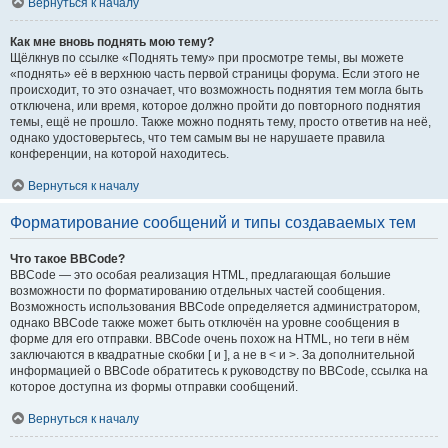
Вернуться к началу
Как мне вновь поднять мою тему?
Щёлкнув по ссылке «Поднять тему» при просмотре темы, вы можете
«поднять» её в верхнюю часть первой страницы форума. Если этого не
происходит, то это означает, что возможность поднятия тем могла быть
отключена, или время, которое должно пройти до повторного поднятия
темы, ещё не прошло. Также можно поднять тему, просто ответив на неё,
однако удостоверьтесь, что тем самым вы не нарушаете правила
конференции, на которой находитесь.
Вернуться к началу
Форматирование сообщений и типы создаваемых тем
Что такое BBCode?
BBCode — это особая реализация HTML, предлагающая большие
возможности по форматированию отдельных частей сообщения.
Возможность использования BBCode определяется администратором,
однако BBCode также может быть отключён на уровне сообщения в
форме для его отправки. BBCode очень похож на HTML, но теги в нём
заключаются в квадратные скобки [ и ], а не в < и >. За дополнительной
информацией о BBCode обратитесь к руководству по BBCode, ссылка на
которое доступна из формы отправки сообщений.
Вернуться к началу