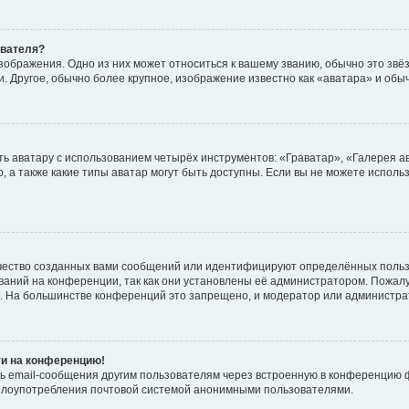
ователя?
зображения. Одно из них может относиться к вашему званию, обычно это звёзд
. Другое, обычно более крупное, изображение известно как «аватара» и обы
ь аватару с использованием четырёх инструментов: «Граватар», «Галерея а
, а также какие типы аватар могут быть доступны. Если вы не можете испол
чество созданных вами сообщений или идентифицируют определённых польз
аний на конференции, так как они установлены её администратором. Пожал
е. На большинстве конференций это запрещено, и модератор или администра
ти на конференцию!
ь email-сообщения другим пользователям через встроенную в конференцию ф
ь злоупотребления почтовой системой анонимными пользователями.