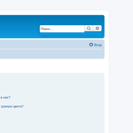
Поиск
Расширенный по
Вход
 в них?
 разные цвета?