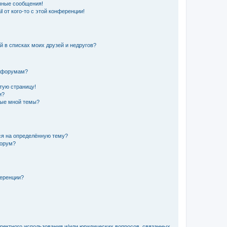
чные сообщения!
 от кого-то с этой конференции!
й в списках моих друзей и недругов?
и форумам?
стую страницу!
и?
ные мной темы?
ься на определённую тему?
форум?
ференции?
рректного использования и/или юридических вопросов, связанных