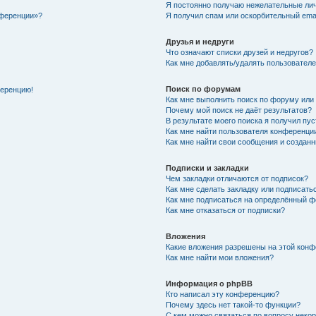
Я постоянно получаю нежелательные ли
нференции»?
Я получил спам или оскорбительный email
Друзья и недруги
Что означают списки друзей и недругов?
Как мне добавлять/удалять пользователе
Поиск по форумам
ференцию!
Как мне выполнить поиск по форуму ил
Почему мой поиск не даёт результатов?
В результате моего поиска я получил пу
Как мне найти пользователя конференци
Как мне найти свои сообщения и создан
Подписки и закладки
Чем закладки отличаются от подписок?
Как мне сделать закладку или подписат
Как мне подписаться на определённый 
Как мне отказаться от подписки?
Вложения
Какие вложения разрешены на этой кон
Как мне найти мои вложения?
Информация о phpBB
Кто написал эту конференцию?
Почему здесь нет такой-то функции?
С кем можно связаться по вопросу неко