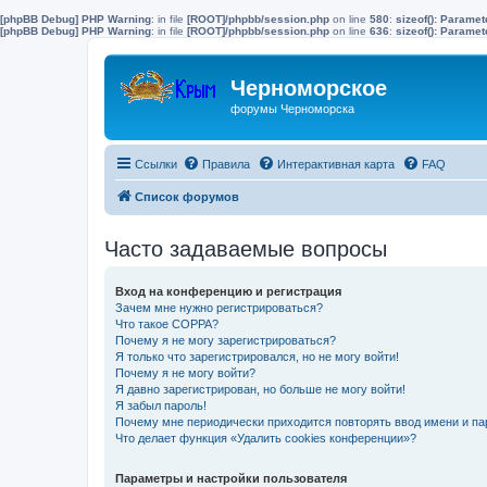
[phpBB Debug] PHP Warning
: in file
[ROOT]/phpbb/session.php
on line
580
:
sizeof(): Parame
[phpBB Debug] PHP Warning
: in file
[ROOT]/phpbb/session.php
on line
636
:
sizeof(): Parame
Черноморское
форумы Черноморска
Ссылки
Правила
Интерактивная карта
FAQ
Список форумов
Часто задаваемые вопросы
Вход на конференцию и регистрация
Зачем мне нужно регистрироваться?
Что такое COPPA?
Почему я не могу зарегистрироваться?
Я только что зарегистрировался, но не могу войти!
Почему я не могу войти?
Я давно зарегистрирован, но больше не могу войти!
Я забыл пароль!
Почему мне периодически приходится повторять ввод имени и па
Что делает функция «Удалить cookies конференции»?
Параметры и настройки пользователя