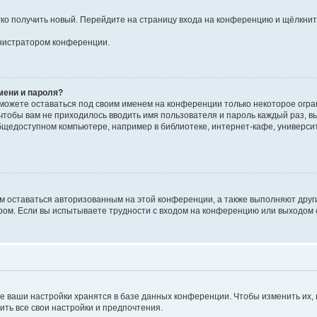
егко получить новый. Перейдите на страницу входа на конференцию и щёлкни
инистратором конференции.
мени и пароля?
сможете оставаться под своим именем на конференции только некоторое огран
 чтобы вам не приходилось вводить имя пользователя и пароль каждый раз, 
щедоступном компьютере, например в библиотеке, интернет-кафе, университе
ам оставаться авторизованным на этой конференции, а также выполняют друг
ом. Если вы испытываете трудности с входом на конференцию или выходом с
е ваши настройки хранятся в базе данных конференции. Чтобы изменить их,
ить все свои настройки и предпочтения.