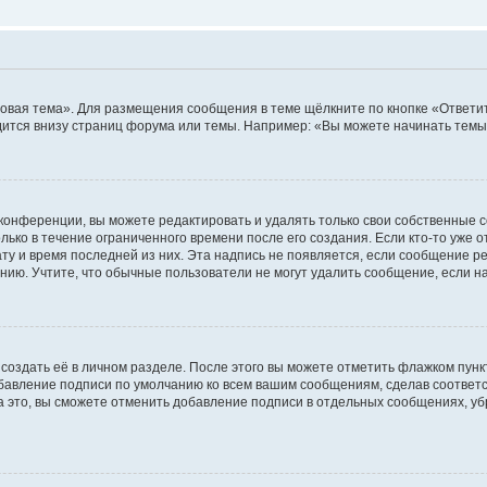
овая тема». Для размещения сообщения в теме щёлкните по кнопке «Ответит
ится внизу страниц форума или темы. Например: «Вы можете начинать темы»
конференции, вы можете редактировать и удалять только свои собственные 
ько в течение ограниченного времени после его создания. Если кто-то уже 
дату и время последней из них. Эта надпись не появляется, если сообщение 
ию. Учтите, что обычные пользователи не могут удалить сообщение, если на 
создать её в личном разделе. После этого вы можете отметить флажком пун
обавление подписи по умолчанию ко всем вашим сообщениям, сделав соотве
а это, вы сможете отменить добавление подписи в отдельных сообщениях, у