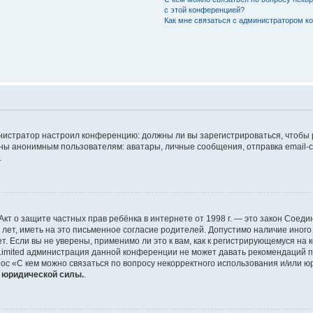
с этой конференцией?
Как мне связаться с администратором 
дминистратор настроил конференцию: должны ли вы зарегистрироваться, чтобы
 анонимным пользователям: аватары, личные сообщения, отправка email-сооб
.
 или Акт о защите частных прав ребёнка в интернете от 1998 г. — это закон Со
т, иметь на это письменное согласие родителей. Допустимо наличие иного
 Если вы не уверены, применимо ли это к вам, как к регистрирующемуся на 
Limited администрация данной конференции не может давать рекомендаций 
ос «С кем можно связаться по вопросу некорректного использования и/или ю
т юридической силы.
.