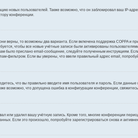
ию новых пользователей. Также возможно, что он заблокировал ваш IP-адре
атору конференции.
они верны, то возможны два варианта. Если включена поддержка COPPA и при 
уется, чтобы все новые учётные записи были активированы пользователями
ам было прислано email-сообщение, следуйте полученным инструкциям. Если
пам-фильтром. Если вы уверены, что ввели правильный адрес email, попробу
едитесь, что вы правильно вводите имя пользователя и пароль. Если данные
Также возможно, что допущена ошибка в конфигурации конференции, свяжитес
вал или удалил вашу учётную запись. Кроме того, многие конференции перио
ных. Если это произошло, попробуйте зарегистрироваться снова и активнее 