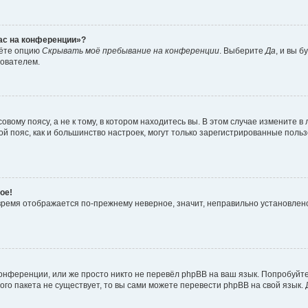
час на конференции»?
дёте опцию
Скрывать моё пребывание на конференции
. Выберите
Да
, и вы 
зователем.
вому поясу, а не к тому, в котором находитесь вы. В этом случае измените в 
овой пояс, как и большинство настроек, могут только зарегистрированные пол
ое!
о время отображается по-прежнему неверное, значит, неправильно установле
онференции, или же просто никто не перевёл phpBB на ваш язык. Попробуйт
вого пакета не существует, то вы сами можете перевести phpBB на свой язы