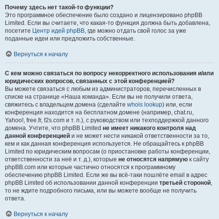
Почему здесь нет такой-то функции?
Это программное обеспечение было создано и лицензировано phpBB
Limited. Если вы считаете, что какая-то функция должна быть добавлена,
посетите
Центр идей phpBB
, где можно отдать свой голос за уже
поданные идеи или предложить собственные.
Вернуться к началу
С кем можно связаться по вопросу некорректного использования и/или
юридических вопросов, связанных с этой конференцией?
Вы можете связаться с любым из администраторов, перечисленных в
списке на странице «Наша команда». Если вы не получили ответа,
свяжитесь с владельцем домена (сделайте
whois lookup
) или, если
конференция находится на бесплатном домене (например, chat.ru,
Yahoo!, free.fr, f2s.com и т. п.), с руководством или техподдержкой данного
домена. Учтите, что phpBB Limited
не имеет никакого контроля над
данной конференцией
и не может нести никакой ответственности за то,
кем и как данная конференция используется. Не обращайтесь к phpBB
Limited по юридическим вопросам (о приостановке работы конференции,
ответственности за неё и т. д.), которые
не относятся напрямую
к сайту
phpBB.com или которые частично относятся к программному
обеспечению phpBB Limited. Если же вы всё-таки пошлёте email в адрес
phpBB Limited об использовании данной конференции
третьей стороной
,
то не ждите подробного письма, или вы можете вообще не получить
ответа.
Вернуться к началу