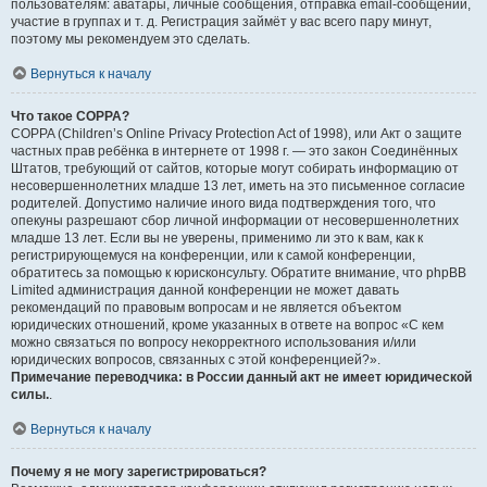
пользователям: аватары, личные сообщения, отправка email-сообщений,
участие в группах и т. д. Регистрация займёт у вас всего пару минут,
поэтому мы рекомендуем это сделать.
Вернуться к началу
Что такое COPPA?
COPPA (Children’s Online Privacy Protection Act of 1998), или Акт о защите
частных прав ребёнка в интернете от 1998 г. — это закон Соединённых
Штатов, требующий от сайтов, которые могут собирать информацию от
несовершеннолетних младше 13 лет, иметь на это письменное согласие
родителей. Допустимо наличие иного вида подтверждения того, что
опекуны разрешают сбор личной информации от несовершеннолетних
младше 13 лет. Если вы не уверены, применимо ли это к вам, как к
регистрирующемуся на конференции, или к самой конференции,
обратитесь за помощью к юрисконсульту. Обратите внимание, что phpBB
Limited администрация данной конференции не может давать
рекомендаций по правовым вопросам и не является объектом
юридических отношений, кроме указанных в ответе на вопрос «С кем
можно связаться по вопросу некорректного использования и/или
юридических вопросов, связанных с этой конференцией?».
Примечание переводчика: в России данный акт не имеет юридической
силы.
.
Вернуться к началу
Почему я не могу зарегистрироваться?