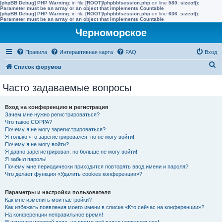
[phpBB Debug] PHP Warning
: in file
[ROOT]/phpbb/session.php
on line
580
:
sizeof():
Parameter must be an array or an object that implements Countable
[phpBB Debug] PHP Warning
: in file
[ROOT]/phpbb/session.php
on line
636
:
sizeof():
Parameter must be an array or an object that implements Countable
Черноморское
Правила
Интерактивная карта
FAQ
Вход
П
Список форумов
о
Часто задаваемые вопросы
и
с
Вход на конференцию и регистрация
к
Зачем мне нужно регистрироваться?
Что такое COPPA?
Почему я не могу зарегистрироваться?
Я только что зарегистрировался, но не могу войти!
Почему я не могу войти?
Я давно зарегистрирован, но больше не могу войти!
Я забыл пароль!
Почему мне периодически приходится повторять ввод имени и пароля?
Что делает функция «Удалить cookies конференции»?
Параметры и настройки пользователя
Как мне изменить мои настройки?
Как избежать появления моего имени в списке «Кто сейчас на конференции»?
На конференции неправильное время!