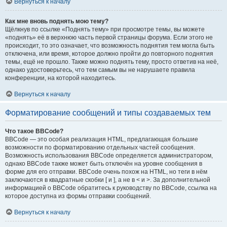
Вернуться к началу
Как мне вновь поднять мою тему?
Щёлкнув по ссылке «Поднять тему» при просмотре темы, вы можете
«поднять» её в верхнюю часть первой страницы форума. Если этого не
происходит, то это означает, что возможность поднятия тем могла быть
отключена, или время, которое должно пройти до повторного поднятия
темы, ещё не прошло. Также можно поднять тему, просто ответив на неё,
однако удостоверьтесь, что тем самым вы не нарушаете правила
конференции, на которой находитесь.
Вернуться к началу
Форматирование сообщений и типы создаваемых тем
Что такое BBCode?
BBCode — это особая реализация HTML, предлагающая большие
возможности по форматированию отдельных частей сообщения.
Возможность использования BBCode определяется администратором,
однако BBCode также может быть отключён на уровне сообщения в
форме для его отправки. BBCode очень похож на HTML, но теги в нём
заключаются в квадратные скобки [ и ], а не в < и >. За дополнительной
информацией о BBCode обратитесь к руководству по BBCode, ссылка на
которое доступна из формы отправки сообщений.
Вернуться к началу