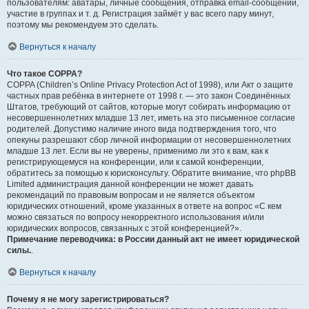
пользователям: аватары, личные сообщения, отправка email-сообщений,
участие в группах и т. д. Регистрация займёт у вас всего пару минут,
поэтому мы рекомендуем это сделать.
Вернуться к началу
Что такое COPPA?
COPPA (Children’s Online Privacy Protection Act of 1998), или Акт о защите
частных прав ребёнка в интернете от 1998 г. — это закон Соединённых
Штатов, требующий от сайтов, которые могут собирать информацию от
несовершеннолетних младше 13 лет, иметь на это письменное согласие
родителей. Допустимо наличие иного вида подтверждения того, что
опекуны разрешают сбор личной информации от несовершеннолетних
младше 13 лет. Если вы не уверены, применимо ли это к вам, как к
регистрирующемуся на конференции, или к самой конференции,
обратитесь за помощью к юрисконсульту. Обратите внимание, что phpBB
Limited администрация данной конференции не может давать
рекомендаций по правовым вопросам и не является объектом
юридических отношений, кроме указанных в ответе на вопрос «С кем
можно связаться по вопросу некорректного использования и/или
юридических вопросов, связанных с этой конференцией?».
Примечание переводчика: в России данный акт не имеет юридической
силы.
.
Вернуться к началу
Почему я не могу зарегистрироваться?