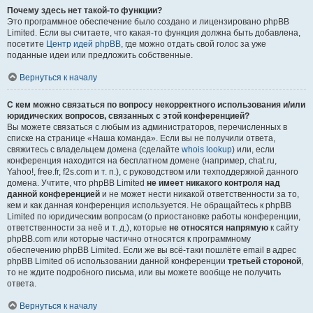
Почему здесь нет такой-то функции?
Это программное обеспечение было создано и лицензировано phpBB
Limited. Если вы считаете, что какая-то функция должна быть добавлена,
посетите
Центр идей phpBB
, где можно отдать свой голос за уже
поданные идеи или предложить собственные.
Вернуться к началу
С кем можно связаться по вопросу некорректного использования и/или
юридических вопросов, связанных с этой конференцией?
Вы можете связаться с любым из администраторов, перечисленных в
списке на странице «Наша команда». Если вы не получили ответа,
свяжитесь с владельцем домена (сделайте
whois lookup
) или, если
конференция находится на бесплатном домене (например, chat.ru,
Yahoo!, free.fr, f2s.com и т. п.), с руководством или техподдержкой данного
домена. Учтите, что phpBB Limited
не имеет никакого контроля над
данной конференцией
и не может нести никакой ответственности за то,
кем и как данная конференция используется. Не обращайтесь к phpBB
Limited по юридическим вопросам (о приостановке работы конференции,
ответственности за неё и т. д.), которые
не относятся напрямую
к сайту
phpBB.com или которые частично относятся к программному
обеспечению phpBB Limited. Если же вы всё-таки пошлёте email в адрес
phpBB Limited об использовании данной конференции
третьей стороной
,
то не ждите подробного письма, или вы можете вообще не получить
ответа.
Вернуться к началу