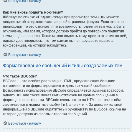
Вернуться к началу
Как мне вновь поднять мою тему?
Щёлкнув по ссылке «Поднять тему» при просмотре темы, вы можете
«поднять» её в верхнюю часть первой страницы форума. Если этого не
происходит, то это означает, что возможность поднятия тем могла быть
отключена, или время, которое должно пройти до повторного поднятия
темы, ещё не прошло. Также можно поднять тему, просто ответив на неё,
однако удостоверьтесь, что тем самым вы не нарушаете правила
конференции, на которой находитесь.
Вернуться к началу
Форматирование сообщений и типы создаваемых тем
Что такое BBCode?
BBCode — это особая реализация HTML, предлагающая большие
возможности по форматированию отдельных частей сообщения.
Возможность использования BBCode определяется администратором,
однако BBCode также может быть отключён на уровне сообщения в
форме для его отправки. BBCode очень похож на HTML, но теги в нём
заключаются в квадратные скобки [ и ], а не в < и >. За дополнительной
информацией о BBCode обратитесь к руководству по BBCode, ссылка на
которое доступна из формы отправки сообщений.
Вернуться к началу