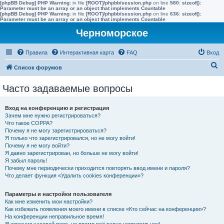
[phpBB Debug] PHP Warning
: in file
[ROOT]/phpbb/session.php
on line
580
:
sizeof():
Parameter must be an array or an object that implements Countable
[phpBB Debug] PHP Warning
: in file
[ROOT]/phpbb/session.php
on line
636
:
sizeof():
Parameter must be an array or an object that implements Countable
Черноморское
Правила
Интерактивная карта
FAQ
Вход
П
Список форумов
о
Часто задаваемые вопросы
и
с
Вход на конференцию и регистрация
к
Зачем мне нужно регистрироваться?
Что такое COPPA?
Почему я не могу зарегистрироваться?
Я только что зарегистрировался, но не могу войти!
Почему я не могу войти?
Я давно зарегистрирован, но больше не могу войти!
Я забыл пароль!
Почему мне периодически приходится повторять ввод имени и пароля?
Что делает функция «Удалить cookies конференции»?
Параметры и настройки пользователя
Как мне изменить мои настройки?
Как избежать появления моего имени в списке «Кто сейчас на конференции»?
На конференции неправильное время!