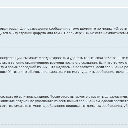
овая тема». Для размещения сообщения в теме щёлкните по кнопке «Ответит
ится внизу страниц форума или темы. Например: «Вы можете начинать темы»
конференции, вы можете редактировать и удалять только свои собственные 
ько в течение ограниченного времени после его создания. Если кто-то уже 
дату и время последней из них. Эта надпись не появляется, если сообщение 
ию. Учтите, что обычные пользователи не могут удалить сообщение, если на 
создать её в личном разделе. После этого вы можете отметить флажком пун
обавление подписи по умолчанию ко всем вашим сообщениям, сделав соотве
а это, вы сможете отменить добавление подписи в отдельных сообщениях, у