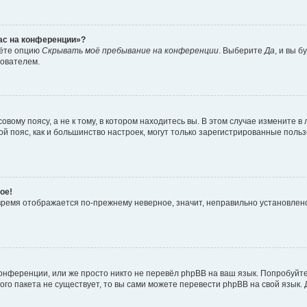
час на конференции»?
дёте опцию
Скрывать моё пребывание на конференции
. Выберите
Да
, и вы 
зователем.
вому поясу, а не к тому, в котором находитесь вы. В этом случае измените в 
овой пояс, как и большинство настроек, могут только зарегистрированные пол
ое!
о время отображается по-прежнему неверное, значит, неправильно установле
онференции, или же просто никто не перевёл phpBB на ваш язык. Попробуйт
вого пакета не существует, то вы сами можете перевести phpBB на свой язы