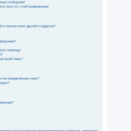
чные сообщения!
 от кого-то с этой конференции!
й в списках моих друзей и недругов?
и форумам?
стую страницу!
и?
ные мной темы?
ься на определённую тему?
форум?
ференции?
рректного использования и/или юридических вопросов, связанных