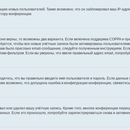
ию новых пользователей. Также возможно, что он заблокировал ваш IP-адре
атору конференции.
они верны, то возможны два варианта. Если включена поддержка COPPA и при 
уется, чтобы все новые учётные записи были активированы пользователями
ам было прислано email-сообщение, следуйте полученным инструкциям. Если
пам-фильтром. Если вы уверены, что ввели правильный адрес email, попробу
едитесь, что вы правильно вводите имя пользователя и пароль. Если данные
Также возможно, что допущена ошибка в конфигурации конференции, свяжитес
вал или удалил вашу учётную запись. Кроме того, многие конференции перио
ных. Если это произошло, попробуйте зарегистрироваться снова и активнее 