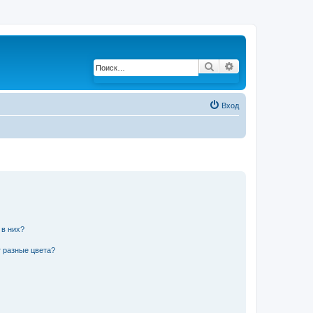
Поиск
Расширенный по
Вход
 в них?
 разные цвета?