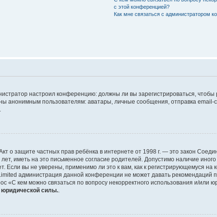
с этой конференцией?
Как мне связаться с администратором 
дминистратор настроил конференцию: должны ли вы зарегистрироваться, чтобы
 анонимным пользователям: аватары, личные сообщения, отправка email-сооб
.
 или Акт о защите частных прав ребёнка в интернете от 1998 г. — это закон Со
т, иметь на это письменное согласие родителей. Допустимо наличие иного
 Если вы не уверены, применимо ли это к вам, как к регистрирующемуся на 
Limited администрация данной конференции не может давать рекомендаций 
ос «С кем можно связаться по вопросу некорректного использования и/или ю
т юридической силы.
.