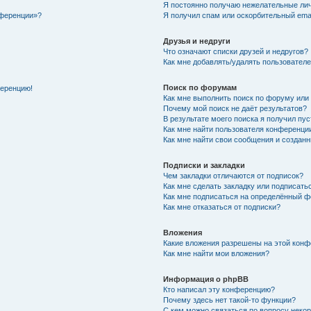
Я постоянно получаю нежелательные ли
нференции»?
Я получил спам или оскорбительный email
Друзья и недруги
Что означают списки друзей и недругов?
Как мне добавлять/удалять пользователе
Поиск по форумам
ференцию!
Как мне выполнить поиск по форуму ил
Почему мой поиск не даёт результатов?
В результате моего поиска я получил пу
Как мне найти пользователя конференци
Как мне найти свои сообщения и создан
Подписки и закладки
Чем закладки отличаются от подписок?
Как мне сделать закладку или подписат
Как мне подписаться на определённый 
Как мне отказаться от подписки?
Вложения
Какие вложения разрешены на этой кон
Как мне найти мои вложения?
Информация о phpBB
Кто написал эту конференцию?
Почему здесь нет такой-то функции?
С кем можно связаться по вопросу неко