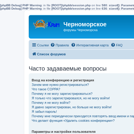
[phpBB Debug] PHP Warning
: in file
[ROOT]/phpbb/session.php
on line
580
:
sizeof(): Parame
[phpBB Debug] PHP Warning
: in file
[ROOT]/phpbb/session.php
on line
636
:
sizeof(): Parame
Черноморское
форумы Черноморска
Ссылки
Правила
Интерактивная карта
FAQ
Список форумов
Часто задаваемые вопросы
Вход на конференцию и регистрация
Зачем мне нужно регистрироваться?
Что такое COPPA?
Почему я не могу зарегистрироваться?
Я только что зарегистрировался, но не могу войти!
Почему я не могу войти?
Я давно зарегистрирован, но больше не могу войти!
Я забыл пароль!
Почему мне периодически приходится повторять ввод имени и па
Что делает функция «Удалить cookies конференции»?
Параметры и настройки пользователя