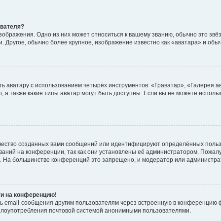
ователя?
зображения. Одно из них может относиться к вашему званию, обычно это звёзд
. Другое, обычно более крупное, изображение известно как «аватара» и обы
ь аватару с использованием четырёх инструментов: «Граватар», «Галерея а
, а также какие типы аватар могут быть доступны. Если вы не можете испол
чество созданных вами сообщений или идентифицируют определённых польз
аний на конференции, так как они установлены её администратором. Пожал
е. На большинстве конференций это запрещено, и модератор или администра
ти на конференцию!
ь email-сообщения другим пользователям через встроенную в конференцию ф
ь злоупотребления почтовой системой анонимными пользователями.