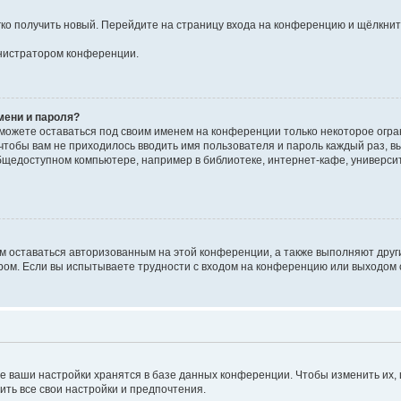
егко получить новый. Перейдите на страницу входа на конференцию и щёлкни
инистратором конференции.
мени и пароля?
сможете оставаться под своим именем на конференции только некоторое огран
 чтобы вам не приходилось вводить имя пользователя и пароль каждый раз, 
щедоступном компьютере, например в библиотеке, интернет-кафе, университе
ам оставаться авторизованным на этой конференции, а также выполняют друг
ом. Если вы испытываете трудности с входом на конференцию или выходом с
е ваши настройки хранятся в базе данных конференции. Чтобы изменить их,
ить все свои настройки и предпочтения.