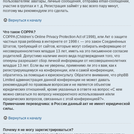
пользователям: аватары, личные сообщения, отправка email-сообщений,
участие в группах и т. д. Регистрация займёт у вас всего пару минут,
поэтому мы рекомендуем это сделать.
Вернуться к началу
Что такое COPPA?
COPPA (Children’s Online Privacy Protection Act of 1998), или Акт о защите
частных прав ребёнка в интернете от 1998 г. — это закон Соединённых
Штатов, требующий от сайтов, которые могут собирать информацию от
несовершеннолетних младше 13 лет, иметь на это письменное согласие
родителей. Допустимо наличие иного вида подтверждения того, что
опекуны разрешают сбор личной информации от несовершеннолетних
младше 13 лет. Если вы не уверены, применимо ли это к вам, как к
регистрирующемуся на конференции, или к самой конференции,
обратитесь за помощью к юрисконсульту. Обратите внимание, что phpBB
Limited администрация данной конференции не может давать
рекомендаций по правовым вопросам и не является объектом
юридических отношений, кроме указанных в ответе на вопрос «С кем
можно связаться по вопросу некорректного использования и/или
юридических вопросов, связанных с этой конференцией?».
Примечание переводчика: в России данный акт не имеет юридической
силы.
.
Вернуться к началу
Почему я не могу зарегистрироваться?