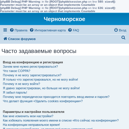
[phpBB Debug] PHP Warning
: in file
[ROOT]/phpbb/session.php
on line
580
:
sizeof():
Parameter must be an array or an object that implements Countable
[phpBB Debug] PHP Warning
: in file
[ROOT]/phpbb/session.php
on line
636
:
sizeof():
Parameter must be an array or an object that implements Countable
Черноморское
Правила
Интерактивная карта
FAQ
Вход
П
Список форумов
о
Часто задаваемые вопросы
и
с
Вход на конференцию и регистрация
к
Зачем мне нужно регистрироваться?
Что такое COPPA?
Почему я не могу зарегистрироваться?
Я только что зарегистрировался, но не могу войти!
Почему я не могу войти?
Я давно зарегистрирован, но больше не могу войти!
Я забыл пароль!
Почему мне периодически приходится повторять ввод имени и пароля?
Что делает функция «Удалить cookies конференции»?
Параметры и настройки пользователя
Как мне изменить мои настройки?
Как избежать появления моего имени в списке «Кто сейчас на конференции»?
На конференции неправильное время!