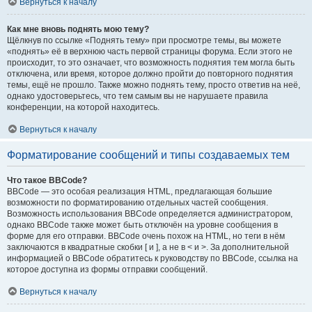
Вернуться к началу
Как мне вновь поднять мою тему?
Щёлкнув по ссылке «Поднять тему» при просмотре темы, вы можете
«поднять» её в верхнюю часть первой страницы форума. Если этого не
происходит, то это означает, что возможность поднятия тем могла быть
отключена, или время, которое должно пройти до повторного поднятия
темы, ещё не прошло. Также можно поднять тему, просто ответив на неё,
однако удостоверьтесь, что тем самым вы не нарушаете правила
конференции, на которой находитесь.
Вернуться к началу
Форматирование сообщений и типы создаваемых тем
Что такое BBCode?
BBCode — это особая реализация HTML, предлагающая большие
возможности по форматированию отдельных частей сообщения.
Возможность использования BBCode определяется администратором,
однако BBCode также может быть отключён на уровне сообщения в
форме для его отправки. BBCode очень похож на HTML, но теги в нём
заключаются в квадратные скобки [ и ], а не в < и >. За дополнительной
информацией о BBCode обратитесь к руководству по BBCode, ссылка на
которое доступна из формы отправки сообщений.
Вернуться к началу