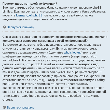
Почему здесь нет такой-то функции?
Это программное обеспечение было создано и лицензировано phpBB
Limited. Если вы считаете, что какая-то функция должна быть добавлена,
посетите
Центр идей phpBB
, где можно отдать свой голос за уже
поданные идеи или предложить собственные.
Вернуться к началу
С кем можно связаться по вопросу некорректного использования и/или
юридических вопросов, связанных с этой конференцией?
Вы можете связаться с любым из администраторов, перечисленных в
списке на странице «Наша команда». Если вы не получили ответа,
свяжитесь с владельцем домена (сделайте
whois lookup
) или, если
конференция находится на бесплатном домене (например, chat.ru,
Yahoo!, free.fr, f2s.com и т. п.), с руководством или техподдержкой данного
домена. Учтите, что phpBB Limited
не имеет никакого контроля над
данной конференцией
и не может нести никакой ответственности за то,
кем и как данная конференция используется. Не обращайтесь к phpBB
Limited по юридическим вопросам (о приостановке работы конференции,
ответственности за неё и т. д.), которые
не относятся напрямую
к сайту
phpBB.com или которые частично относятся к программному
обеспечению phpBB Limited. Если же вы всё-таки пошлёте email в адрес
phpBB Limited об использовании данной конференции
третьей стороной
,
то не ждите подробного письма, или вы можете вообще не получить
ответа.
Вернуться к началу