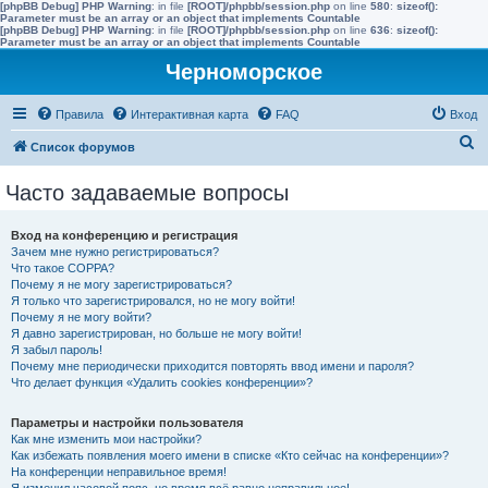
[phpBB Debug] PHP Warning
: in file
[ROOT]/phpbb/session.php
on line
580
:
sizeof():
Parameter must be an array or an object that implements Countable
[phpBB Debug] PHP Warning
: in file
[ROOT]/phpbb/session.php
on line
636
:
sizeof():
Parameter must be an array or an object that implements Countable
Черноморское
Правила
Интерактивная карта
FAQ
Вход
П
Список форумов
о
Часто задаваемые вопросы
и
с
Вход на конференцию и регистрация
к
Зачем мне нужно регистрироваться?
Что такое COPPA?
Почему я не могу зарегистрироваться?
Я только что зарегистрировался, но не могу войти!
Почему я не могу войти?
Я давно зарегистрирован, но больше не могу войти!
Я забыл пароль!
Почему мне периодически приходится повторять ввод имени и пароля?
Что делает функция «Удалить cookies конференции»?
Параметры и настройки пользователя
Как мне изменить мои настройки?
Как избежать появления моего имени в списке «Кто сейчас на конференции»?
На конференции неправильное время!