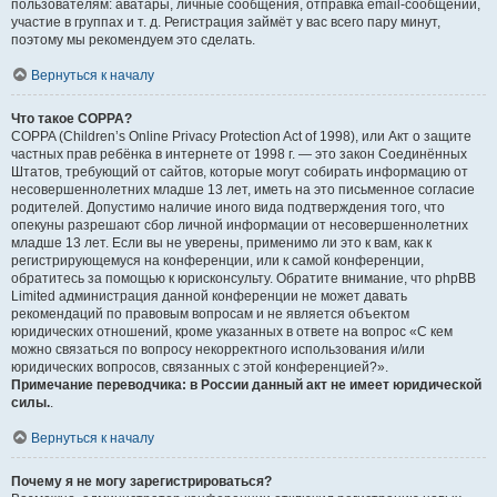
пользователям: аватары, личные сообщения, отправка email-сообщений,
участие в группах и т. д. Регистрация займёт у вас всего пару минут,
поэтому мы рекомендуем это сделать.
Вернуться к началу
Что такое COPPA?
COPPA (Children’s Online Privacy Protection Act of 1998), или Акт о защите
частных прав ребёнка в интернете от 1998 г. — это закон Соединённых
Штатов, требующий от сайтов, которые могут собирать информацию от
несовершеннолетних младше 13 лет, иметь на это письменное согласие
родителей. Допустимо наличие иного вида подтверждения того, что
опекуны разрешают сбор личной информации от несовершеннолетних
младше 13 лет. Если вы не уверены, применимо ли это к вам, как к
регистрирующемуся на конференции, или к самой конференции,
обратитесь за помощью к юрисконсульту. Обратите внимание, что phpBB
Limited администрация данной конференции не может давать
рекомендаций по правовым вопросам и не является объектом
юридических отношений, кроме указанных в ответе на вопрос «С кем
можно связаться по вопросу некорректного использования и/или
юридических вопросов, связанных с этой конференцией?».
Примечание переводчика: в России данный акт не имеет юридической
силы.
.
Вернуться к началу
Почему я не могу зарегистрироваться?