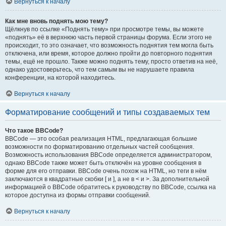
Вернуться к началу
Как мне вновь поднять мою тему?
Щёлкнув по ссылке «Поднять тему» при просмотре темы, вы можете
«поднять» её в верхнюю часть первой страницы форума. Если этого не
происходит, то это означает, что возможность поднятия тем могла быть
отключена, или время, которое должно пройти до повторного поднятия
темы, ещё не прошло. Также можно поднять тему, просто ответив на неё,
однако удостоверьтесь, что тем самым вы не нарушаете правила
конференции, на которой находитесь.
Вернуться к началу
Форматирование сообщений и типы создаваемых тем
Что такое BBCode?
BBCode — это особая реализация HTML, предлагающая большие
возможности по форматированию отдельных частей сообщения.
Возможность использования BBCode определяется администратором,
однако BBCode также может быть отключён на уровне сообщения в
форме для его отправки. BBCode очень похож на HTML, но теги в нём
заключаются в квадратные скобки [ и ], а не в < и >. За дополнительной
информацией о BBCode обратитесь к руководству по BBCode, ссылка на
которое доступна из формы отправки сообщений.
Вернуться к началу