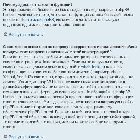
Почему здесь нет такой-то функции?
Это программное обеспечение было создано и лицензировано phpBB
Limited. Если вы считаете, что какая-то функция должна быть добавлена,
посетите
Центр идей phpBB
, где можно отдать свой голос за уже
поданные идеи или предложить собственные.
Вернуться к началу
С кем можно связаться по вопросу некорректного использования и/или
юридических вопросов, связанных с этой конференцией?
Вы можете связаться с любым из администраторов, перечисленных в
списке на странице «Наша команда». Если вы не получили ответа,
свяжитесь с владельцем домена (сделайте
whois lookup
) или, если
конференция находится на бесплатном домене (например, chat.ru,
Yahoo!, free.fr, f2s.com и т. п.), с руководством или техподдержкой данного
домена. Учтите, что phpBB Limited
не имеет никакого контроля над
данной конференцией
и не может нести никакой ответственности за то,
кем и как данная конференция используется. Не обращайтесь к phpBB
Limited по юридическим вопросам (о приостановке работы конференции,
ответственности за неё и т. д.), которые
не относятся напрямую
к сайту
phpBB.com или которые частично относятся к программному
обеспечению phpBB Limited. Если же вы всё-таки пошлёте email в адрес
phpBB Limited об использовании данной конференции
третьей стороной
,
то не ждите подробного письма, или вы можете вообще не получить
ответа.
Вернуться к началу