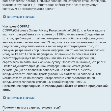
пользователям: аватары, личные сообщения, отправка email-сообщений,
участие в группах и т. д. Регистрация займёт у вас всего пару минут,
поэтому мы рекомендуем это сделать.
Вернуться к началу
Что такое COPPA?
COPPA (Children’s Online Privacy Protection Act of 1998), или Акт о защите
частных прав ребёнка в интернете от 1998 г. — это закон Соединённых
Штатов, требующий от сайтов, которые могут собирать информацию от
несовершеннолетних младше 13 лет, иметь на это письменное согласие
родителей. Допустимо наличие иного вида подтверждения того, что
опекуны разрешают сбор личной информации от несовершеннолетних
младше 13 лет. Если вы не уверены, применимо ли это к вам, как к
регистрирующемуся на конференции, или к самой конференции,
обратитесь за помощью к юрисконсульту. Обратите внимание, что phpBB
Limited администрация данной конференции не может давать
рекомендаций по правовым вопросам и не является объектом
юридических отношений, кроме указанных в ответе на вопрос «С кем
можно связаться по вопросу некорректного использования и/или
юридических вопросов, связанных с этой конференцией?».
Примечание переводчика: в России данный акт не имеет юридической
силы.
.
Вернуться к началу
Почему я не могу зарегистрироваться?