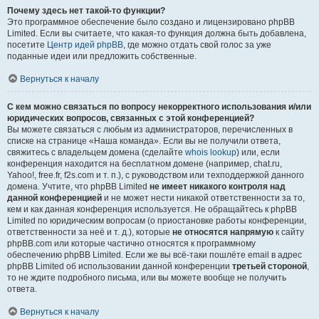
Почему здесь нет такой-то функции?
Это программное обеспечение было создано и лицензировано phpBB
Limited. Если вы считаете, что какая-то функция должна быть добавлена,
посетите
Центр идей phpBB
, где можно отдать свой голос за уже
поданные идеи или предложить собственные.
Вернуться к началу
С кем можно связаться по вопросу некорректного использования и/или
юридических вопросов, связанных с этой конференцией?
Вы можете связаться с любым из администраторов, перечисленных в
списке на странице «Наша команда». Если вы не получили ответа,
свяжитесь с владельцем домена (сделайте
whois lookup
) или, если
конференция находится на бесплатном домене (например, chat.ru,
Yahoo!, free.fr, f2s.com и т. п.), с руководством или техподдержкой данного
домена. Учтите, что phpBB Limited
не имеет никакого контроля над
данной конференцией
и не может нести никакой ответственности за то,
кем и как данная конференция используется. Не обращайтесь к phpBB
Limited по юридическим вопросам (о приостановке работы конференции,
ответственности за неё и т. д.), которые
не относятся напрямую
к сайту
phpBB.com или которые частично относятся к программному
обеспечению phpBB Limited. Если же вы всё-таки пошлёте email в адрес
phpBB Limited об использовании данной конференции
третьей стороной
,
то не ждите подробного письма, или вы можете вообще не получить
ответа.
Вернуться к началу