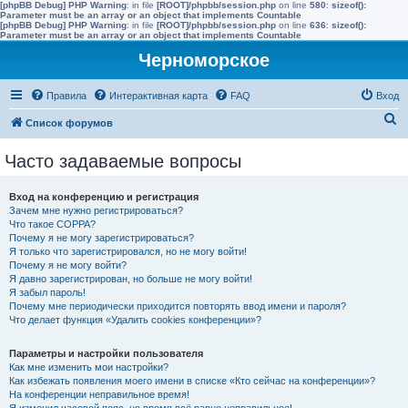
[phpBB Debug] PHP Warning
: in file
[ROOT]/phpbb/session.php
on line
580
:
sizeof():
Parameter must be an array or an object that implements Countable
[phpBB Debug] PHP Warning
: in file
[ROOT]/phpbb/session.php
on line
636
:
sizeof():
Parameter must be an array or an object that implements Countable
Черноморское
Правила
Интерактивная карта
FAQ
Вход
П
Список форумов
о
Часто задаваемые вопросы
и
с
Вход на конференцию и регистрация
к
Зачем мне нужно регистрироваться?
Что такое COPPA?
Почему я не могу зарегистрироваться?
Я только что зарегистрировался, но не могу войти!
Почему я не могу войти?
Я давно зарегистрирован, но больше не могу войти!
Я забыл пароль!
Почему мне периодически приходится повторять ввод имени и пароля?
Что делает функция «Удалить cookies конференции»?
Параметры и настройки пользователя
Как мне изменить мои настройки?
Как избежать появления моего имени в списке «Кто сейчас на конференции»?
На конференции неправильное время!