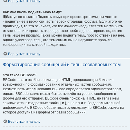
Вернуться к началу
Как мне вновь поднять мою тему?
Щёлкнув по ссылке «Поднять тему» при просмотре темы, вы можете
«поднять» её в верхнюю часть первой страницы форума. Если этого не
происходит, то это означает, что возможность поднятия тем могла быть
отключена, или время, которое должно пройти до повторного поднятия
темы, ещё не прошло. Также можно поднять тему, просто ответив на неё,
однако удостоверьтесь, что тем самым вы не нарушаете правила
конференции, на которой находитесь.
Вернуться к началу
Форматирование сообщений и типы создаваемых тем
Что такое BBCode?
BBCode — это особая реализация HTML, предлагающая большие
возможности по форматированию отдельных частей сообщения.
Возможность использования BBCode определяется администратором,
однако BBCode также может быть отключён на уровне сообщения в
форме для его отправки. BBCode очень похож на HTML, но теги в нём
заключаются в квадратные скобки [ и ], а не в < и >. За дополнительной
информацией о BBCode обратитесь к руководству по BBCode, ссылка на
которое доступна из формы отправки сообщений.
Вернуться к началу