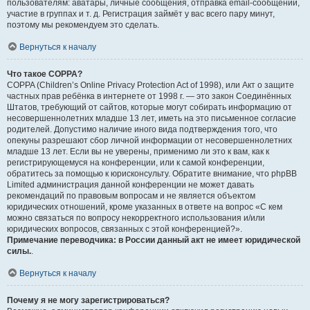
пользователям: аватары, личные сообщения, отправка email-сообщений,
участие в группах и т. д. Регистрация займёт у вас всего пару минут,
поэтому мы рекомендуем это сделать.
Вернуться к началу
Что такое COPPA?
COPPA (Children’s Online Privacy Protection Act of 1998), или Акт о защите
частных прав ребёнка в интернете от 1998 г. — это закон Соединённых
Штатов, требующий от сайтов, которые могут собирать информацию от
несовершеннолетних младше 13 лет, иметь на это письменное согласие
родителей. Допустимо наличие иного вида подтверждения того, что
опекуны разрешают сбор личной информации от несовершеннолетних
младше 13 лет. Если вы не уверены, применимо ли это к вам, как к
регистрирующемуся на конференции, или к самой конференции,
обратитесь за помощью к юрисконсульту. Обратите внимание, что phpBB
Limited администрация данной конференции не может давать
рекомендаций по правовым вопросам и не является объектом
юридических отношений, кроме указанных в ответе на вопрос «С кем
можно связаться по вопросу некорректного использования и/или
юридических вопросов, связанных с этой конференцией?».
Примечание переводчика: в России данный акт не имеет юридической
силы.
.
Вернуться к началу
Почему я не могу зарегистрироваться?