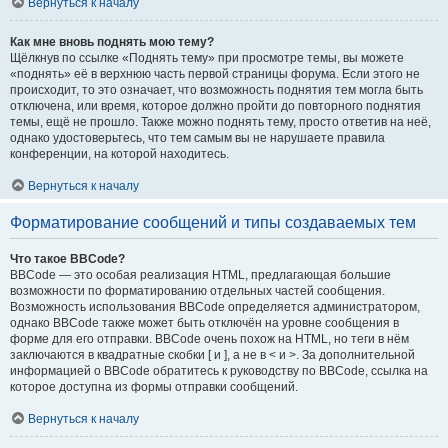
Вернуться к началу
Как мне вновь поднять мою тему?
Щёлкнув по ссылке «Поднять тему» при просмотре темы, вы можете
«поднять» её в верхнюю часть первой страницы форума. Если этого не
происходит, то это означает, что возможность поднятия тем могла быть
отключена, или время, которое должно пройти до повторного поднятия
темы, ещё не прошло. Также можно поднять тему, просто ответив на неё,
однако удостоверьтесь, что тем самым вы не нарушаете правила
конференции, на которой находитесь.
Вернуться к началу
Форматирование сообщений и типы создаваемых тем
Что такое BBCode?
BBCode — это особая реализация HTML, предлагающая большие
возможности по форматированию отдельных частей сообщения.
Возможность использования BBCode определяется администратором,
однако BBCode также может быть отключён на уровне сообщения в
форме для его отправки. BBCode очень похож на HTML, но теги в нём
заключаются в квадратные скобки [ и ], а не в < и >. За дополнительной
информацией о BBCode обратитесь к руководству по BBCode, ссылка на
которое доступна из формы отправки сообщений.
Вернуться к началу