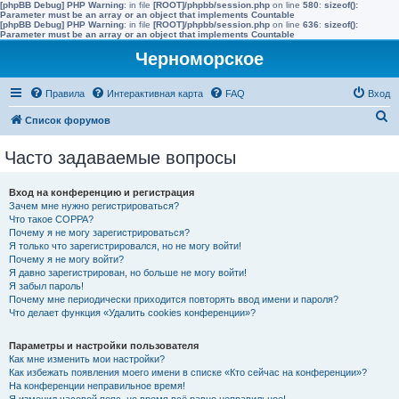
[phpBB Debug] PHP Warning
: in file
[ROOT]/phpbb/session.php
on line
580
:
sizeof():
Parameter must be an array or an object that implements Countable
[phpBB Debug] PHP Warning
: in file
[ROOT]/phpbb/session.php
on line
636
:
sizeof():
Parameter must be an array or an object that implements Countable
Черноморское
Правила
Интерактивная карта
FAQ
Вход
П
Список форумов
о
Часто задаваемые вопросы
и
с
Вход на конференцию и регистрация
к
Зачем мне нужно регистрироваться?
Что такое COPPA?
Почему я не могу зарегистрироваться?
Я только что зарегистрировался, но не могу войти!
Почему я не могу войти?
Я давно зарегистрирован, но больше не могу войти!
Я забыл пароль!
Почему мне периодически приходится повторять ввод имени и пароля?
Что делает функция «Удалить cookies конференции»?
Параметры и настройки пользователя
Как мне изменить мои настройки?
Как избежать появления моего имени в списке «Кто сейчас на конференции»?
На конференции неправильное время!