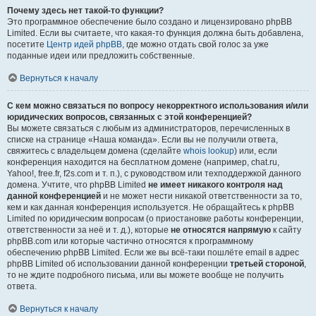
Почему здесь нет такой-то функции?
Это программное обеспечение было создано и лицензировано phpBB
Limited. Если вы считаете, что какая-то функция должна быть добавлена,
посетите
Центр идей phpBB
, где можно отдать свой голос за уже
поданные идеи или предложить собственные.
Вернуться к началу
С кем можно связаться по вопросу некорректного использования и/или
юридических вопросов, связанных с этой конференцией?
Вы можете связаться с любым из администраторов, перечисленных в
списке на странице «Наша команда». Если вы не получили ответа,
свяжитесь с владельцем домена (сделайте
whois lookup
) или, если
конференция находится на бесплатном домене (например, chat.ru,
Yahoo!, free.fr, f2s.com и т. п.), с руководством или техподдержкой данного
домена. Учтите, что phpBB Limited
не имеет никакого контроля над
данной конференцией
и не может нести никакой ответственности за то,
кем и как данная конференция используется. Не обращайтесь к phpBB
Limited по юридическим вопросам (о приостановке работы конференции,
ответственности за неё и т. д.), которые
не относятся напрямую
к сайту
phpBB.com или которые частично относятся к программному
обеспечению phpBB Limited. Если же вы всё-таки пошлёте email в адрес
phpBB Limited об использовании данной конференции
третьей стороной
,
то не ждите подробного письма, или вы можете вообще не получить
ответа.
Вернуться к началу