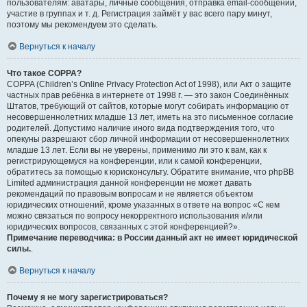
пользователям: аватары, личные сообщения, отправка email-сообщений,
участие в группах и т. д. Регистрация займёт у вас всего пару минут,
поэтому мы рекомендуем это сделать.
Вернуться к началу
Что такое COPPA?
COPPA (Children’s Online Privacy Protection Act of 1998), или Акт о защите
частных прав ребёнка в интернете от 1998 г. — это закон Соединённых
Штатов, требующий от сайтов, которые могут собирать информацию от
несовершеннолетних младше 13 лет, иметь на это письменное согласие
родителей. Допустимо наличие иного вида подтверждения того, что
опекуны разрешают сбор личной информации от несовершеннолетних
младше 13 лет. Если вы не уверены, применимо ли это к вам, как к
регистрирующемуся на конференции, или к самой конференции,
обратитесь за помощью к юрисконсульту. Обратите внимание, что phpBB
Limited администрация данной конференции не может давать
рекомендаций по правовым вопросам и не является объектом
юридических отношений, кроме указанных в ответе на вопрос «С кем
можно связаться по вопросу некорректного использования и/или
юридических вопросов, связанных с этой конференцией?».
Примечание переводчика: в России данный акт не имеет юридической
силы.
.
Вернуться к началу
Почему я не могу зарегистрироваться?