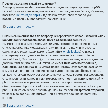
Почему здесь нет такой-то функции?
Это программное обеспечение было создано и лицензировано phpBB
Limited. Если вы считаете, что какая-то функция должна быть добавлена,
посетите
Центр идей phpBB
, где можно отдать свой голос за уже
поданные идеи или предложить собственные.
Вернуться к началу
С кем можно связаться по вопросу некорректного использования и/или
юридических вопросов, связанных с этой конференцией?
Вы можете связаться с любым из администраторов, перечисленных в
списке на странице «Наша команда». Если вы не получили ответа,
свяжитесь с владельцем домена (сделайте
whois lookup
) или, если
конференция находится на бесплатном домене (например, chat.ru,
Yahoo!, free.fr, f2s.com и т. п.), с руководством или техподдержкой данного
домена. Учтите, что phpBB Limited
не имеет никакого контроля над
данной конференцией
и не может нести никакой ответственности за то,
кем и как данная конференция используется. Не обращайтесь к phpBB
Limited по юридическим вопросам (о приостановке работы конференции,
ответственности за неё и т. д.), которые
не относятся напрямую
к сайту
phpBB.com или которые частично относятся к программному
обеспечению phpBB Limited. Если же вы всё-таки пошлёте email в адрес
phpBB Limited об использовании данной конференции
третьей стороной
,
то не ждите подробного письма, или вы можете вообще не получить
ответа.
Вернуться к началу