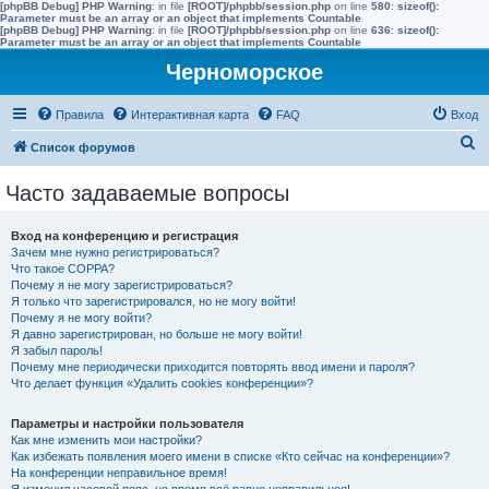
[phpBB Debug] PHP Warning
: in file
[ROOT]/phpbb/session.php
on line
580
:
sizeof():
Parameter must be an array or an object that implements Countable
[phpBB Debug] PHP Warning
: in file
[ROOT]/phpbb/session.php
on line
636
:
sizeof():
Parameter must be an array or an object that implements Countable
Черноморское
Правила
Интерактивная карта
FAQ
Вход
П
Список форумов
о
Часто задаваемые вопросы
и
с
Вход на конференцию и регистрация
к
Зачем мне нужно регистрироваться?
Что такое COPPA?
Почему я не могу зарегистрироваться?
Я только что зарегистрировался, но не могу войти!
Почему я не могу войти?
Я давно зарегистрирован, но больше не могу войти!
Я забыл пароль!
Почему мне периодически приходится повторять ввод имени и пароля?
Что делает функция «Удалить cookies конференции»?
Параметры и настройки пользователя
Как мне изменить мои настройки?
Как избежать появления моего имени в списке «Кто сейчас на конференции»?
На конференции неправильное время!