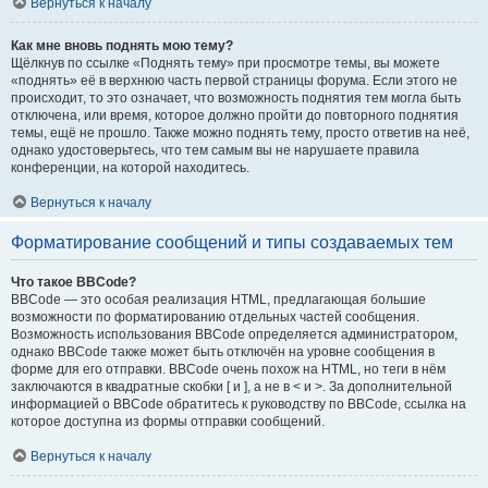
Вернуться к началу
Как мне вновь поднять мою тему?
Щёлкнув по ссылке «Поднять тему» при просмотре темы, вы можете
«поднять» её в верхнюю часть первой страницы форума. Если этого не
происходит, то это означает, что возможность поднятия тем могла быть
отключена, или время, которое должно пройти до повторного поднятия
темы, ещё не прошло. Также можно поднять тему, просто ответив на неё,
однако удостоверьтесь, что тем самым вы не нарушаете правила
конференции, на которой находитесь.
Вернуться к началу
Форматирование сообщений и типы создаваемых тем
Что такое BBCode?
BBCode — это особая реализация HTML, предлагающая большие
возможности по форматированию отдельных частей сообщения.
Возможность использования BBCode определяется администратором,
однако BBCode также может быть отключён на уровне сообщения в
форме для его отправки. BBCode очень похож на HTML, но теги в нём
заключаются в квадратные скобки [ и ], а не в < и >. За дополнительной
информацией о BBCode обратитесь к руководству по BBCode, ссылка на
которое доступна из формы отправки сообщений.
Вернуться к началу