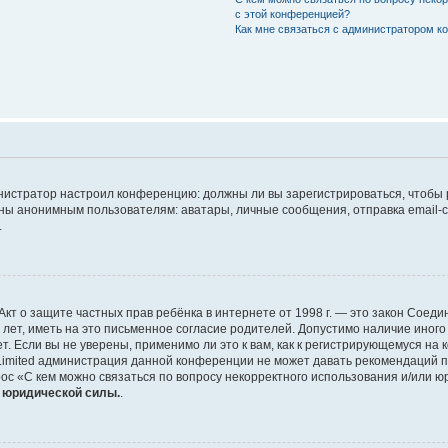
с этой конференцией?
Как мне связаться с администратором 
дминистратор настроил конференцию: должны ли вы зарегистрироваться, чтобы
 анонимным пользователям: аватары, личные сообщения, отправка email-сооб
.
 или Акт о защите частных прав ребёнка в интернете от 1998 г. — это закон Со
т, иметь на это письменное согласие родителей. Допустимо наличие иного
 Если вы не уверены, применимо ли это к вам, как к регистрирующемуся на 
Limited администрация данной конференции не может давать рекомендаций 
ос «С кем можно связаться по вопросу некорректного использования и/или ю
т юридической силы.
.