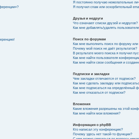
Я постоянно получаю нежелательные ли
нференции»?
Я получил спам или оскорбительный email
Друзья и недруги
Что означают списки друзей и недругов?
Как мне добавлять/удалять пользователе
Поиск по форумам
ференцию!
Как мне выполнить поиск по форуму ил
Почему мой поиск не даёт результатов?
В результате моего поиска я получил пу
Как мне найти пользователя конференци
Как мне найти свои сообщения и создан
Подписки и закладки
Чем закладки отличаются от подписок?
Как мне сделать закладку или подписат
Как мне подписаться на определённый 
Как мне отказаться от подписки?
Вложения
Какие вложения разрешены на этой кон
Как мне найти мои вложения?
Информация о phpBB
Кто написал эту конференцию?
Почему здесь нет такой-то функции?
С кем можно связаться по вопросу неко