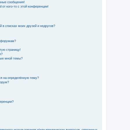
чные сообщения!
 от кого-то с этой конференции!
й в списках моих друзей и недругов?
и форумам?
стую страницу!
и?
ные мной темы?
ься на определённую тему?
форум?
ференции?
рректного использования и/или юридических вопросов, связанных