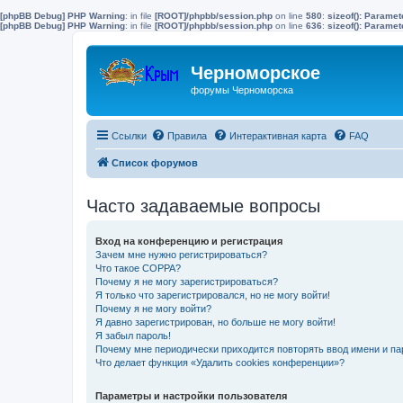
[phpBB Debug] PHP Warning
: in file
[ROOT]/phpbb/session.php
on line
580
:
sizeof(): Parame
[phpBB Debug] PHP Warning
: in file
[ROOT]/phpbb/session.php
on line
636
:
sizeof(): Parame
Черноморское
форумы Черноморска
Ссылки
Правила
Интерактивная карта
FAQ
Список форумов
Часто задаваемые вопросы
Вход на конференцию и регистрация
Зачем мне нужно регистрироваться?
Что такое COPPA?
Почему я не могу зарегистрироваться?
Я только что зарегистрировался, но не могу войти!
Почему я не могу войти?
Я давно зарегистрирован, но больше не могу войти!
Я забыл пароль!
Почему мне периодически приходится повторять ввод имени и па
Что делает функция «Удалить cookies конференции»?
Параметры и настройки пользователя