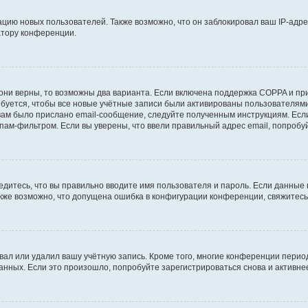
ию новых пользователей. Также возможно, что он заблокировал ваш IP-адре
атору конференции.
они верны, то возможны два варианта. Если включена поддержка COPPA и при 
уется, чтобы все новые учётные записи были активированы пользователями
ам было прислано email-сообщение, следуйте полученным инструкциям. Если
пам-фильтром. Если вы уверены, что ввели правильный адрес email, попробу
едитесь, что вы правильно вводите имя пользователя и пароль. Если данные
Также возможно, что допущена ошибка в конфигурации конференции, свяжитес
вал или удалил вашу учётную запись. Кроме того, многие конференции перио
ных. Если это произошло, попробуйте зарегистрироваться снова и активнее 