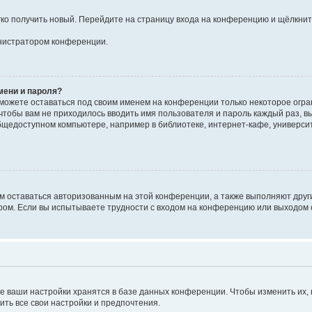
егко получить новый. Перейдите на страницу входа на конференцию и щёлкни
инистратором конференции.
мени и пароля?
сможете оставаться под своим именем на конференции только некоторое огран
 чтобы вам не приходилось вводить имя пользователя и пароль каждый раз, 
щедоступном компьютере, например в библиотеке, интернет-кафе, университе
ам оставаться авторизованным на этой конференции, а также выполняют друг
ом. Если вы испытываете трудности с входом на конференцию или выходом с
е ваши настройки хранятся в базе данных конференции. Чтобы изменить их,
ить все свои настройки и предпочтения.