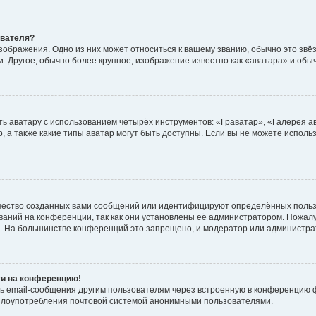
ователя?
зображения. Одно из них может относиться к вашему званию, обычно это звёзд
. Другое, обычно более крупное, изображение известно как «аватара» и обы
ь аватару с использованием четырёх инструментов: «Граватар», «Галерея а
, а также какие типы аватар могут быть доступны. Если вы не можете испол
чество созданных вами сообщений или идентифицируют определённых польз
аний на конференции, так как они установлены её администратором. Пожал
е. На большинстве конференций это запрещено, и модератор или администра
ти на конференцию!
ь email-сообщения другим пользователям через встроенную в конференцию ф
ь злоупотребления почтовой системой анонимными пользователями.