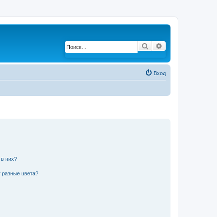
Поиск
Расширенный по
Вход
 в них?
 разные цвета?