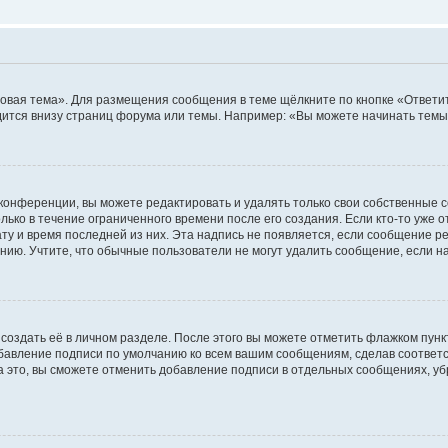
овая тема». Для размещения сообщения в теме щёлкните по кнопке «Ответит
ится внизу страниц форума или темы. Например: «Вы можете начинать темы»
конференции, вы можете редактировать и удалять только свои собственные 
ько в течение ограниченного времени после его создания. Если кто-то уже 
дату и время последней из них. Эта надпись не появляется, если сообщение 
ию. Учтите, что обычные пользователи не могут удалить сообщение, если на 
создать её в личном разделе. После этого вы можете отметить флажком пун
обавление подписи по умолчанию ко всем вашим сообщениям, сделав соотве
а это, вы сможете отменить добавление подписи в отдельных сообщениях, у