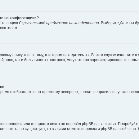
час на конференции»?
дёте опцию
Скрывать моё пребывание на конференции
. Выберите
Да
, и вы 
зователем.
вому поясу, а не к тому, в котором находитесь вы. В этом случае измените в 
овой пояс, как и большинство настроек, могут только зарегистрированные пол
ое!
о время отображается по-прежнему неверное, значит, неправильно установле
онференции, или же просто никто не перевёл phpBB на ваш язык. Попробуйт
вого пакета не существует, то вы сами можете перевести phpBB на свой язы