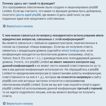
Почему здесь нет такой-то функции?
Это программное обеспечение было создано и лицензировано phpBB
Limited. Если вы считаете, что какая-то функция должна быть добавлена,
посетите
Центр идей phpBB
, где можно отдать свой голос за уже
поданные идеи или предложить собственные.
Вернуться к началу
С кем можно связаться по вопросу некорректного использования и/или
юридических вопросов, связанных с этой конференцией?
Вы можете связаться с любым из администраторов, перечисленных в
списке на странице «Наша команда». Если вы не получили ответа,
свяжитесь с владельцем домена (сделайте
whois lookup
) или, если
конференция находится на бесплатном домене (например, chat.ru,
Yahoo!, free.fr, f2s.com и т. п.), с руководством или техподдержкой данного
домена. Учтите, что phpBB Limited
не имеет никакого контроля над
данной конференцией
и не может нести никакой ответственности за то,
кем и как данная конференция используется. Не обращайтесь к phpBB
Limited по юридическим вопросам (о приостановке работы конференции,
ответственности за неё и т. д.), которые
не относятся напрямую
к сайту
phpBB.com или которые частично относятся к программному
обеспечению phpBB Limited. Если же вы всё-таки пошлёте email в адрес
phpBB Limited об использовании данной конференции
третьей стороной
,
то не ждите подробного письма, или вы можете вообще не получить
ответа.
Вернуться к началу