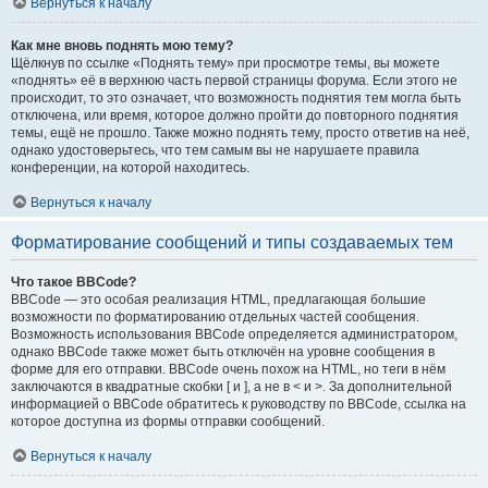
Вернуться к началу
Как мне вновь поднять мою тему?
Щёлкнув по ссылке «Поднять тему» при просмотре темы, вы можете
«поднять» её в верхнюю часть первой страницы форума. Если этого не
происходит, то это означает, что возможность поднятия тем могла быть
отключена, или время, которое должно пройти до повторного поднятия
темы, ещё не прошло. Также можно поднять тему, просто ответив на неё,
однако удостоверьтесь, что тем самым вы не нарушаете правила
конференции, на которой находитесь.
Вернуться к началу
Форматирование сообщений и типы создаваемых тем
Что такое BBCode?
BBCode — это особая реализация HTML, предлагающая большие
возможности по форматированию отдельных частей сообщения.
Возможность использования BBCode определяется администратором,
однако BBCode также может быть отключён на уровне сообщения в
форме для его отправки. BBCode очень похож на HTML, но теги в нём
заключаются в квадратные скобки [ и ], а не в < и >. За дополнительной
информацией о BBCode обратитесь к руководству по BBCode, ссылка на
которое доступна из формы отправки сообщений.
Вернуться к началу