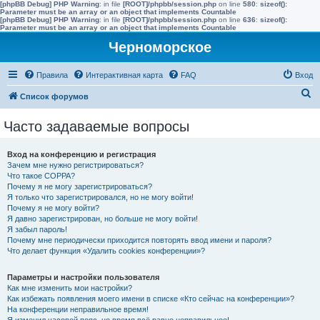
[phpBB Debug] PHP Warning
: in file
[ROOT]/phpbb/session.php
on line
580
:
sizeof():
Parameter must be an array or an object that implements Countable
[phpBB Debug] PHP Warning
: in file
[ROOT]/phpbb/session.php
on line
636
:
sizeof():
Parameter must be an array or an object that implements Countable
Черноморское
Правила
Интерактивная карта
FAQ
Вход
П
Список форумов
о
Часто задаваемые вопросы
и
с
Вход на конференцию и регистрация
к
Зачем мне нужно регистрироваться?
Что такое COPPA?
Почему я не могу зарегистрироваться?
Я только что зарегистрировался, но не могу войти!
Почему я не могу войти?
Я давно зарегистрирован, но больше не могу войти!
Я забыл пароль!
Почему мне периодически приходится повторять ввод имени и пароля?
Что делает функция «Удалить cookies конференции»?
Параметры и настройки пользователя
Как мне изменить мои настройки?
Как избежать появления моего имени в списке «Кто сейчас на конференции»?
На конференции неправильное время!