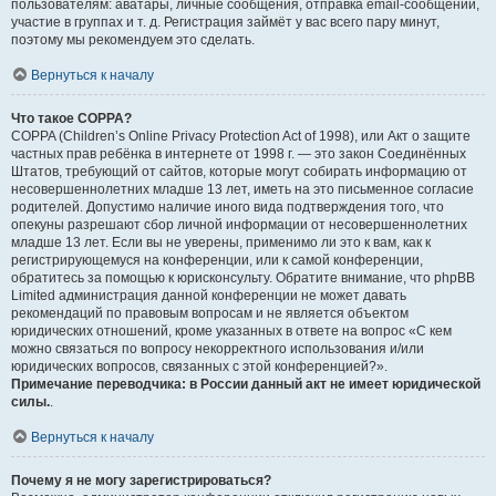
пользователям: аватары, личные сообщения, отправка email-сообщений,
участие в группах и т. д. Регистрация займёт у вас всего пару минут,
поэтому мы рекомендуем это сделать.
Вернуться к началу
Что такое COPPA?
COPPA (Children’s Online Privacy Protection Act of 1998), или Акт о защите
частных прав ребёнка в интернете от 1998 г. — это закон Соединённых
Штатов, требующий от сайтов, которые могут собирать информацию от
несовершеннолетних младше 13 лет, иметь на это письменное согласие
родителей. Допустимо наличие иного вида подтверждения того, что
опекуны разрешают сбор личной информации от несовершеннолетних
младше 13 лет. Если вы не уверены, применимо ли это к вам, как к
регистрирующемуся на конференции, или к самой конференции,
обратитесь за помощью к юрисконсульту. Обратите внимание, что phpBB
Limited администрация данной конференции не может давать
рекомендаций по правовым вопросам и не является объектом
юридических отношений, кроме указанных в ответе на вопрос «С кем
можно связаться по вопросу некорректного использования и/или
юридических вопросов, связанных с этой конференцией?».
Примечание переводчика: в России данный акт не имеет юридической
силы.
.
Вернуться к началу
Почему я не могу зарегистрироваться?