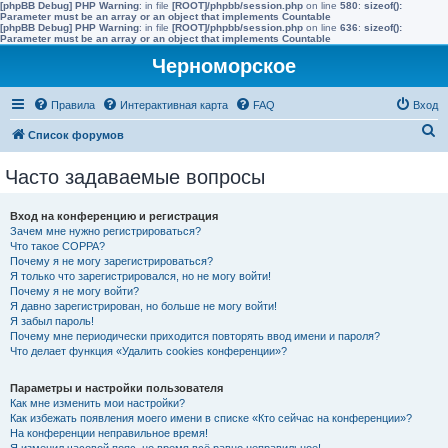
[phpBB Debug] PHP Warning
: in file
[ROOT]/phpbb/session.php
on line
580
:
sizeof():
Parameter must be an array or an object that implements Countable
[phpBB Debug] PHP Warning
: in file
[ROOT]/phpbb/session.php
on line
636
:
sizeof():
Parameter must be an array or an object that implements Countable
Черноморское
Правила
Интерактивная карта
FAQ
Вход
П
Список форумов
о
Часто задаваемые вопросы
и
с
Вход на конференцию и регистрация
к
Зачем мне нужно регистрироваться?
Что такое COPPA?
Почему я не могу зарегистрироваться?
Я только что зарегистрировался, но не могу войти!
Почему я не могу войти?
Я давно зарегистрирован, но больше не могу войти!
Я забыл пароль!
Почему мне периодически приходится повторять ввод имени и пароля?
Что делает функция «Удалить cookies конференции»?
Параметры и настройки пользователя
Как мне изменить мои настройки?
Как избежать появления моего имени в списке «Кто сейчас на конференции»?
На конференции неправильное время!