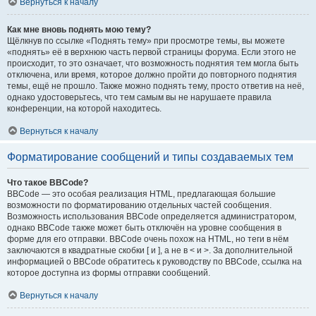
Вернуться к началу
Как мне вновь поднять мою тему?
Щёлкнув по ссылке «Поднять тему» при просмотре темы, вы можете
«поднять» её в верхнюю часть первой страницы форума. Если этого не
происходит, то это означает, что возможность поднятия тем могла быть
отключена, или время, которое должно пройти до повторного поднятия
темы, ещё не прошло. Также можно поднять тему, просто ответив на неё,
однако удостоверьтесь, что тем самым вы не нарушаете правила
конференции, на которой находитесь.
Вернуться к началу
Форматирование сообщений и типы создаваемых тем
Что такое BBCode?
BBCode — это особая реализация HTML, предлагающая большие
возможности по форматированию отдельных частей сообщения.
Возможность использования BBCode определяется администратором,
однако BBCode также может быть отключён на уровне сообщения в
форме для его отправки. BBCode очень похож на HTML, но теги в нём
заключаются в квадратные скобки [ и ], а не в < и >. За дополнительной
информацией о BBCode обратитесь к руководству по BBCode, ссылка на
которое доступна из формы отправки сообщений.
Вернуться к началу