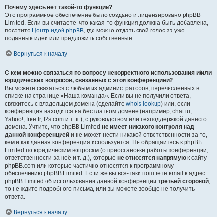
Почему здесь нет такой-то функции?
Это программное обеспечение было создано и лицензировано phpBB
Limited. Если вы считаете, что какая-то функция должна быть добавлена,
посетите
Центр идей phpBB
, где можно отдать свой голос за уже
поданные идеи или предложить собственные.
Вернуться к началу
С кем можно связаться по вопросу некорректного использования и/или
юридических вопросов, связанных с этой конференцией?
Вы можете связаться с любым из администраторов, перечисленных в
списке на странице «Наша команда». Если вы не получили ответа,
свяжитесь с владельцем домена (сделайте
whois lookup
) или, если
конференция находится на бесплатном домене (например, chat.ru,
Yahoo!, free.fr, f2s.com и т. п.), с руководством или техподдержкой данного
домена. Учтите, что phpBB Limited
не имеет никакого контроля над
данной конференцией
и не может нести никакой ответственности за то,
кем и как данная конференция используется. Не обращайтесь к phpBB
Limited по юридическим вопросам (о приостановке работы конференции,
ответственности за неё и т. д.), которые
не относятся напрямую
к сайту
phpBB.com или которые частично относятся к программному
обеспечению phpBB Limited. Если же вы всё-таки пошлёте email в адрес
phpBB Limited об использовании данной конференции
третьей стороной
,
то не ждите подробного письма, или вы можете вообще не получить
ответа.
Вернуться к началу