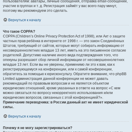
пользователям: аватары, личные сообщения, отправка email-сообщений,
участие в группах и т. д. Регистрация займёт у вас всего пару минут,
поэтому мы рекомендуем это сделать.
Вернуться к началу
Что такое COPPA?
COPPA (Children’s Online Privacy Protection Act of 1998), или Акт о защите
частных прав ребёнка в интернете от 1998 г. — это закон Соединённых
Штатов, требующий от сайтов, которые могут собирать информацию от
несовершеннолетних младше 13 лет, иметь на это письменное согласие
родителей. Допустимо наличие иного вида подтверждения того, что
опекуны разрешают сбор личной информации от несовершеннолетних
младше 13 лет. Если вы не уверены, применимо ли это к вам, как к
регистрирующемуся на конференции, или к самой конференции,
обратитесь за помощью к юрисконсульту. Обратите внимание, что phpBB
Limited администрация данной конференции не может давать
рекомендаций по правовым вопросам и не является объектом
юридических отношений, кроме указанных в ответе на вопрос «С кем
можно связаться по вопросу некорректного использования и/или
юридических вопросов, связанных с этой конференцией?».
Примечание переводчика: в России данный акт не имеет юридической
силы.
.
Вернуться к началу
Почему я не могу зарегистрироваться?