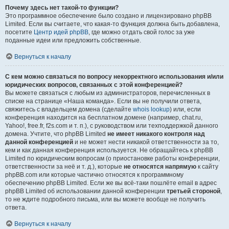
Почему здесь нет такой-то функции?
Это программное обеспечение было создано и лицензировано phpBB
Limited. Если вы считаете, что какая-то функция должна быть добавлена,
посетите
Центр идей phpBB
, где можно отдать свой голос за уже
поданные идеи или предложить собственные.
Вернуться к началу
С кем можно связаться по вопросу некорректного использования и/или
юридических вопросов, связанных с этой конференцией?
Вы можете связаться с любым из администраторов, перечисленных в
списке на странице «Наша команда». Если вы не получили ответа,
свяжитесь с владельцем домена (сделайте
whois lookup
) или, если
конференция находится на бесплатном домене (например, chat.ru,
Yahoo!, free.fr, f2s.com и т. п.), с руководством или техподдержкой данного
домена. Учтите, что phpBB Limited
не имеет никакого контроля над
данной конференцией
и не может нести никакой ответственности за то,
кем и как данная конференция используется. Не обращайтесь к phpBB
Limited по юридическим вопросам (о приостановке работы конференции,
ответственности за неё и т. д.), которые
не относятся напрямую
к сайту
phpBB.com или которые частично относятся к программному
обеспечению phpBB Limited. Если же вы всё-таки пошлёте email в адрес
phpBB Limited об использовании данной конференции
третьей стороной
,
то не ждите подробного письма, или вы можете вообще не получить
ответа.
Вернуться к началу