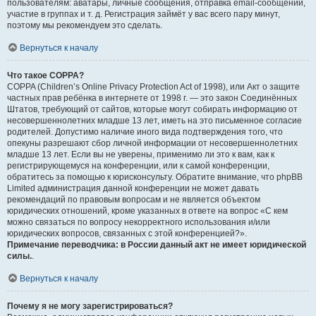
пользователям: аватары, личные сообщения, отправка email-сообщений,
участие в группах и т. д. Регистрация займёт у вас всего пару минут,
поэтому мы рекомендуем это сделать.
Вернуться к началу
Что такое COPPA?
COPPA (Children’s Online Privacy Protection Act of 1998), или Акт о защите
частных прав ребёнка в интернете от 1998 г. — это закон Соединённых
Штатов, требующий от сайтов, которые могут собирать информацию от
несовершеннолетних младше 13 лет, иметь на это письменное согласие
родителей. Допустимо наличие иного вида подтверждения того, что
опекуны разрешают сбор личной информации от несовершеннолетних
младше 13 лет. Если вы не уверены, применимо ли это к вам, как к
регистрирующемуся на конференции, или к самой конференции,
обратитесь за помощью к юрисконсульту. Обратите внимание, что phpBB
Limited администрация данной конференции не может давать
рекомендаций по правовым вопросам и не является объектом
юридических отношений, кроме указанных в ответе на вопрос «С кем
можно связаться по вопросу некорректного использования и/или
юридических вопросов, связанных с этой конференцией?».
Примечание переводчика: в России данный акт не имеет юридической
силы.
.
Вернуться к началу
Почему я не могу зарегистрироваться?