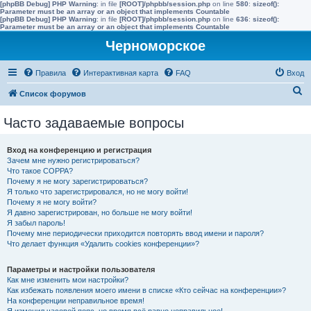
[phpBB Debug] PHP Warning
: in file
[ROOT]/phpbb/session.php
on line
580
:
sizeof():
Parameter must be an array or an object that implements Countable
[phpBB Debug] PHP Warning
: in file
[ROOT]/phpbb/session.php
on line
636
:
sizeof():
Parameter must be an array or an object that implements Countable
Черноморское
Правила
Интерактивная карта
FAQ
Вход
П
Список форумов
о
Часто задаваемые вопросы
и
с
Вход на конференцию и регистрация
к
Зачем мне нужно регистрироваться?
Что такое COPPA?
Почему я не могу зарегистрироваться?
Я только что зарегистрировался, но не могу войти!
Почему я не могу войти?
Я давно зарегистрирован, но больше не могу войти!
Я забыл пароль!
Почему мне периодически приходится повторять ввод имени и пароля?
Что делает функция «Удалить cookies конференции»?
Параметры и настройки пользователя
Как мне изменить мои настройки?
Как избежать появления моего имени в списке «Кто сейчас на конференции»?
На конференции неправильное время!