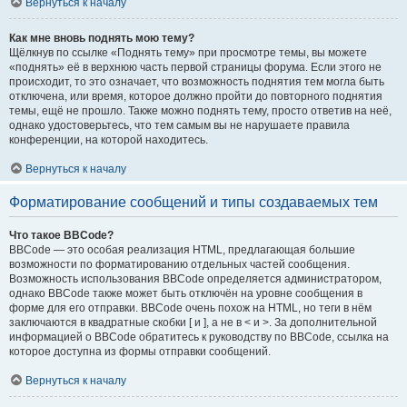
Вернуться к началу
Как мне вновь поднять мою тему?
Щёлкнув по ссылке «Поднять тему» при просмотре темы, вы можете
«поднять» её в верхнюю часть первой страницы форума. Если этого не
происходит, то это означает, что возможность поднятия тем могла быть
отключена, или время, которое должно пройти до повторного поднятия
темы, ещё не прошло. Также можно поднять тему, просто ответив на неё,
однако удостоверьтесь, что тем самым вы не нарушаете правила
конференции, на которой находитесь.
Вернуться к началу
Форматирование сообщений и типы создаваемых тем
Что такое BBCode?
BBCode — это особая реализация HTML, предлагающая большие
возможности по форматированию отдельных частей сообщения.
Возможность использования BBCode определяется администратором,
однако BBCode также может быть отключён на уровне сообщения в
форме для его отправки. BBCode очень похож на HTML, но теги в нём
заключаются в квадратные скобки [ и ], а не в < и >. За дополнительной
информацией о BBCode обратитесь к руководству по BBCode, ссылка на
которое доступна из формы отправки сообщений.
Вернуться к началу