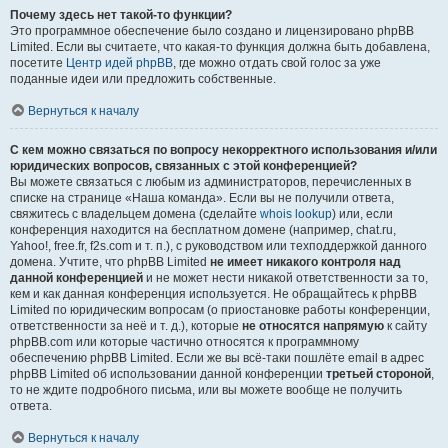
Почему здесь нет такой-то функции?
Это программное обеспечение было создано и лицензировано phpBB
Limited. Если вы считаете, что какая-то функция должна быть добавлена,
посетите
Центр идей phpBB
, где можно отдать свой голос за уже
поданные идеи или предложить собственные.
Вернуться к началу
С кем можно связаться по вопросу некорректного использования и/или
юридических вопросов, связанных с этой конференцией?
Вы можете связаться с любым из администраторов, перечисленных в
списке на странице «Наша команда». Если вы не получили ответа,
свяжитесь с владельцем домена (сделайте
whois lookup
) или, если
конференция находится на бесплатном домене (например, chat.ru,
Yahoo!, free.fr, f2s.com и т. п.), с руководством или техподдержкой данного
домена. Учтите, что phpBB Limited
не имеет никакого контроля над
данной конференцией
и не может нести никакой ответственности за то,
кем и как данная конференция используется. Не обращайтесь к phpBB
Limited по юридическим вопросам (о приостановке работы конференции,
ответственности за неё и т. д.), которые
не относятся напрямую
к сайту
phpBB.com или которые частично относятся к программному
обеспечению phpBB Limited. Если же вы всё-таки пошлёте email в адрес
phpBB Limited об использовании данной конференции
третьей стороной
,
то не ждите подробного письма, или вы можете вообще не получить
ответа.
Вернуться к началу