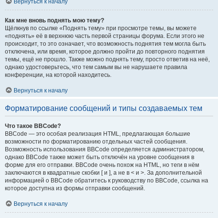
Вернуться к началу
Как мне вновь поднять мою тему?
Щёлкнув по ссылке «Поднять тему» при просмотре темы, вы можете
«поднять» её в верхнюю часть первой страницы форума. Если этого не
происходит, то это означает, что возможность поднятия тем могла быть
отключена, или время, которое должно пройти до повторного поднятия
темы, ещё не прошло. Также можно поднять тему, просто ответив на неё,
однако удостоверьтесь, что тем самым вы не нарушаете правила
конференции, на которой находитесь.
Вернуться к началу
Форматирование сообщений и типы создаваемых тем
Что такое BBCode?
BBCode — это особая реализация HTML, предлагающая большие
возможности по форматированию отдельных частей сообщения.
Возможность использования BBCode определяется администратором,
однако BBCode также может быть отключён на уровне сообщения в
форме для его отправки. BBCode очень похож на HTML, но теги в нём
заключаются в квадратные скобки [ и ], а не в < и >. За дополнительной
информацией о BBCode обратитесь к руководству по BBCode, ссылка на
которое доступна из формы отправки сообщений.
Вернуться к началу