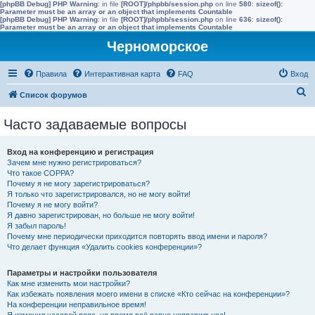
[phpBB Debug] PHP Warning
: in file
[ROOT]/phpbb/session.php
on line
580
:
sizeof():
Parameter must be an array or an object that implements Countable
[phpBB Debug] PHP Warning
: in file
[ROOT]/phpbb/session.php
on line
636
:
sizeof():
Parameter must be an array or an object that implements Countable
Черноморское
Правила
Интерактивная карта
FAQ
Вход
П
Список форумов
о
Часто задаваемые вопросы
и
с
Вход на конференцию и регистрация
к
Зачем мне нужно регистрироваться?
Что такое COPPA?
Почему я не могу зарегистрироваться?
Я только что зарегистрировался, но не могу войти!
Почему я не могу войти?
Я давно зарегистрирован, но больше не могу войти!
Я забыл пароль!
Почему мне периодически приходится повторять ввод имени и пароля?
Что делает функция «Удалить cookies конференции»?
Параметры и настройки пользователя
Как мне изменить мои настройки?
Как избежать появления моего имени в списке «Кто сейчас на конференции»?
На конференции неправильное время!