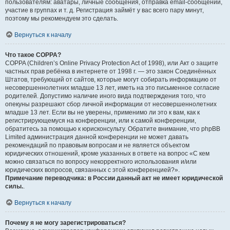
пользователям: аватары, личные сообщения, отправка email-сообщений,
участие в группах и т. д. Регистрация займёт у вас всего пару минут,
поэтому мы рекомендуем это сделать.
Вернуться к началу
Что такое COPPA?
COPPA (Children’s Online Privacy Protection Act of 1998), или Акт о защите
частных прав ребёнка в интернете от 1998 г. — это закон Соединённых
Штатов, требующий от сайтов, которые могут собирать информацию от
несовершеннолетних младше 13 лет, иметь на это письменное согласие
родителей. Допустимо наличие иного вида подтверждения того, что
опекуны разрешают сбор личной информации от несовершеннолетних
младше 13 лет. Если вы не уверены, применимо ли это к вам, как к
регистрирующемуся на конференции, или к самой конференции,
обратитесь за помощью к юрисконсульту. Обратите внимание, что phpBB
Limited администрация данной конференции не может давать
рекомендаций по правовым вопросам и не является объектом
юридических отношений, кроме указанных в ответе на вопрос «С кем
можно связаться по вопросу некорректного использования и/или
юридических вопросов, связанных с этой конференцией?».
Примечание переводчика: в России данный акт не имеет юридической
силы.
.
Вернуться к началу
Почему я не могу зарегистрироваться?