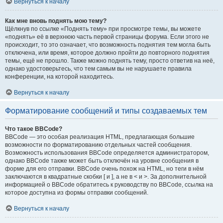
Вернуться к началу
Как мне вновь поднять мою тему?
Щёлкнув по ссылке «Поднять тему» при просмотре темы, вы можете
«поднять» её в верхнюю часть первой страницы форума. Если этого не
происходит, то это означает, что возможность поднятия тем могла быть
отключена, или время, которое должно пройти до повторного поднятия
темы, ещё не прошло. Также можно поднять тему, просто ответив на неё,
однако удостоверьтесь, что тем самым вы не нарушаете правила
конференции, на которой находитесь.
Вернуться к началу
Форматирование сообщений и типы создаваемых тем
Что такое BBCode?
BBCode — это особая реализация HTML, предлагающая большие
возможности по форматированию отдельных частей сообщения.
Возможность использования BBCode определяется администратором,
однако BBCode также может быть отключён на уровне сообщения в
форме для его отправки. BBCode очень похож на HTML, но теги в нём
заключаются в квадратные скобки [ и ], а не в < и >. За дополнительной
информацией о BBCode обратитесь к руководству по BBCode, ссылка на
которое доступна из формы отправки сообщений.
Вернуться к началу