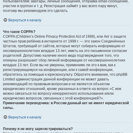
пользователям: аватары, личные сообщения, отправка email-сообщений,
участие в группах и т. д. Регистрация займёт у вас всего пару минут,
поэтому мы рекомендуем это сделать.
Вернуться к началу
Что такое COPPA?
COPPA (Children’s Online Privacy Protection Act of 1998), или Акт о защите
частных прав ребёнка в интернете от 1998 г. — это закон Соединённых
Штатов, требующий от сайтов, которые могут собирать информацию от
несовершеннолетних младше 13 лет, иметь на это письменное согласие
родителей. Допустимо наличие иного вида подтверждения того, что
опекуны разрешают сбор личной информации от несовершеннолетних
младше 13 лет. Если вы не уверены, применимо ли это к вам, как к
регистрирующемуся на конференции, или к самой конференции,
обратитесь за помощью к юрисконсульту. Обратите внимание, что phpBB
Limited администрация данной конференции не может давать
рекомендаций по правовым вопросам и не является объектом
юридических отношений, кроме указанных в ответе на вопрос «С кем
можно связаться по вопросу некорректного использования и/или
юридических вопросов, связанных с этой конференцией?».
Примечание переводчика: в России данный акт не имеет юридической
силы.
.
Вернуться к началу
Почему я не могу зарегистрироваться?