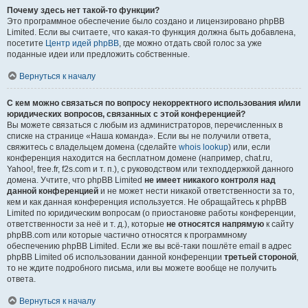
Почему здесь нет такой-то функции?
Это программное обеспечение было создано и лицензировано phpBB
Limited. Если вы считаете, что какая-то функция должна быть добавлена,
посетите
Центр идей phpBB
, где можно отдать свой голос за уже
поданные идеи или предложить собственные.
Вернуться к началу
С кем можно связаться по вопросу некорректного использования и/или
юридических вопросов, связанных с этой конференцией?
Вы можете связаться с любым из администраторов, перечисленных в
списке на странице «Наша команда». Если вы не получили ответа,
свяжитесь с владельцем домена (сделайте
whois lookup
) или, если
конференция находится на бесплатном домене (например, chat.ru,
Yahoo!, free.fr, f2s.com и т. п.), с руководством или техподдержкой данного
домена. Учтите, что phpBB Limited
не имеет никакого контроля над
данной конференцией
и не может нести никакой ответственности за то,
кем и как данная конференция используется. Не обращайтесь к phpBB
Limited по юридическим вопросам (о приостановке работы конференции,
ответственности за неё и т. д.), которые
не относятся напрямую
к сайту
phpBB.com или которые частично относятся к программному
обеспечению phpBB Limited. Если же вы всё-таки пошлёте email в адрес
phpBB Limited об использовании данной конференции
третьей стороной
,
то не ждите подробного письма, или вы можете вообще не получить
ответа.
Вернуться к началу