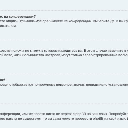
час на конференции»?
дёте опцию
Скрывать моё пребывание на конференции
. Выберите
Да
, и вы 
зователем.
вому поясу, а не к тому, в котором находитесь вы. В этом случае измените в 
овой пояс, как и большинство настроек, могут только зарегистрированные пол
ое!
о время отображается по-прежнему неверное, значит, неправильно установле
онференции, или же просто никто не перевёл phpBB на ваш язык. Попробуйт
вого пакета не существует, то вы сами можете перевести phpBB на свой язы