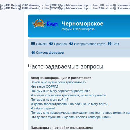
[phpBB Debug] PHP Warning
: in file
[ROOT]/phpbb/session.php
on line
580
:
sizeof(): Parame
[phpBB Debug] PHP Warning
: in file
[ROOT]/phpbb/session.php
on line
636
:
sizeof(): Parame
Черноморское
форумы Черноморска
Ссылки
Правила
Интерактивная карта
FAQ
Список форумов
Часто задаваемые вопросы
Вход на конференцию и регистрация
Зачем мне нужно регистрироваться?
Что такое COPPA?
Почему я не могу зарегистрироваться?
Я только что зарегистрировался, но не могу войти!
Почему я не могу войти?
Я давно зарегистрирован, но больше не могу войти!
Я забыл пароль!
Почему мне периодически приходится повторять ввод имени и па
Что делает функция «Удалить cookies конференции»?
Параметры и настройки пользователя