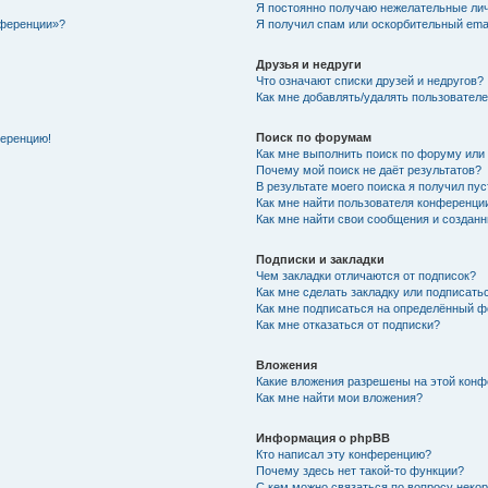
Я постоянно получаю нежелательные ли
нференции»?
Я получил спам или оскорбительный email
Друзья и недруги
Что означают списки друзей и недругов?
Как мне добавлять/удалять пользователе
Поиск по форумам
ференцию!
Как мне выполнить поиск по форуму ил
Почему мой поиск не даёт результатов?
В результате моего поиска я получил пу
Как мне найти пользователя конференци
Как мне найти свои сообщения и создан
Подписки и закладки
Чем закладки отличаются от подписок?
Как мне сделать закладку или подписат
Как мне подписаться на определённый 
Как мне отказаться от подписки?
Вложения
Какие вложения разрешены на этой кон
Как мне найти мои вложения?
Информация о phpBB
Кто написал эту конференцию?
Почему здесь нет такой-то функции?
С кем можно связаться по вопросу неко