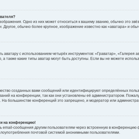
ователя?
зображения. Одно из них может относиться к вашему званию, обычно это звёзд
. Другое, обычно более крупное, изображение известно как «аватара» и обы
ь аватару с использованием четырёх инструментов: «Граватар», «Галерея а
, а также какие типы аватар могут быть доступны. Если вы не можете испол
чество созданных вами сообщений или идентифицируют определённых польз
аний на конференции, так как они установлены её администратором. Пожал
е. На большинстве конференций это запрещено, и модератор или администра
ти на конференцию!
ь email-сообщения другим пользователям через встроенную в конференцию ф
ь злоупотребления почтовой системой анонимными пользователями.