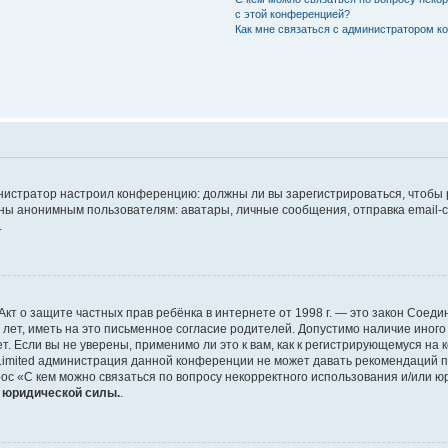
с этой конференцией?
Как мне связаться с администратором 
дминистратор настроил конференцию: должны ли вы зарегистрироваться, чтобы
 анонимным пользователям: аватары, личные сообщения, отправка email-сооб
.
 или Акт о защите частных прав ребёнка в интернете от 1998 г. — это закон Со
т, иметь на это письменное согласие родителей. Допустимо наличие иного
 Если вы не уверены, применимо ли это к вам, как к регистрирующемуся на 
Limited администрация данной конференции не может давать рекомендаций 
ос «С кем можно связаться по вопросу некорректного использования и/или ю
т юридической силы.
.