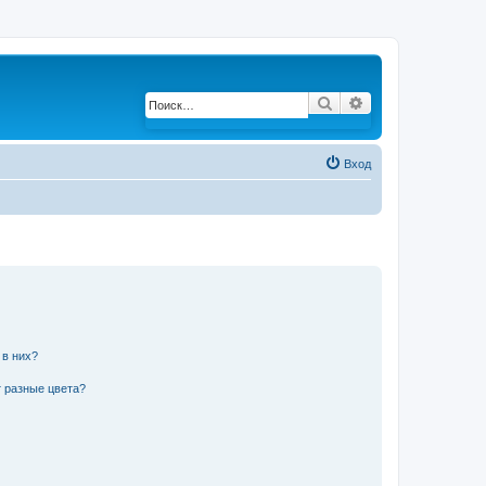
Поиск
Расширенный по
Вход
 в них?
 разные цвета?