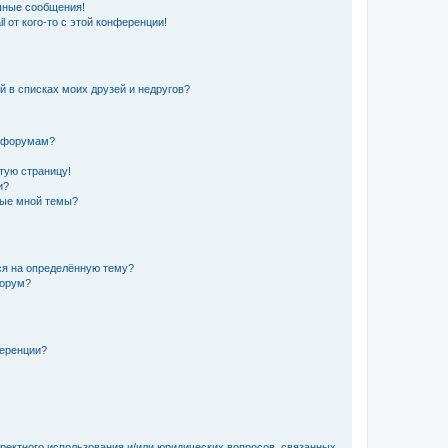
чные сообщения!
 от кого-то с этой конференции!
й в списках моих друзей и недругов?
и форумам?
стую страницу!
и?
ные мной темы?
ься на определённую тему?
форум?
ференции?
рректного использования и/или юридических вопросов, связанных