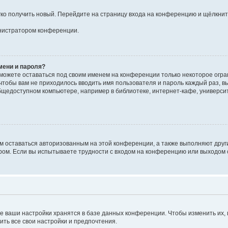
егко получить новый. Перейдите на страницу входа на конференцию и щёлкни
инистратором конференции.
мени и пароля?
сможете оставаться под своим именем на конференции только некоторое огран
 чтобы вам не приходилось вводить имя пользователя и пароль каждый раз, 
щедоступном компьютере, например в библиотеке, интернет-кафе, университе
ам оставаться авторизованным на этой конференции, а также выполняют друг
ом. Если вы испытываете трудности с входом на конференцию или выходом с
е ваши настройки хранятся в базе данных конференции. Чтобы изменить их,
ить все свои настройки и предпочтения.