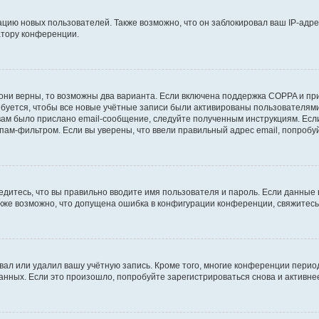
ию новых пользователей. Также возможно, что он заблокировал ваш IP-адре
атору конференции.
они верны, то возможны два варианта. Если включена поддержка COPPA и при 
уется, чтобы все новые учётные записи были активированы пользователями
ам было прислано email-сообщение, следуйте полученным инструкциям. Если
пам-фильтром. Если вы уверены, что ввели правильный адрес email, попробу
едитесь, что вы правильно вводите имя пользователя и пароль. Если данные
Также возможно, что допущена ошибка в конфигурации конференции, свяжитес
вал или удалил вашу учётную запись. Кроме того, многие конференции перио
ных. Если это произошло, попробуйте зарегистрироваться снова и активнее 