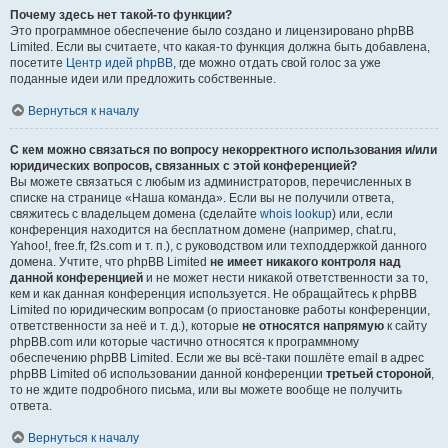
Почему здесь нет такой-то функции?
Это программное обеспечение было создано и лицензировано phpBB
Limited. Если вы считаете, что какая-то функция должна быть добавлена,
посетите
Центр идей phpBB
, где можно отдать свой голос за уже
поданные идеи или предложить собственные.
Вернуться к началу
С кем можно связаться по вопросу некорректного использования и/или
юридических вопросов, связанных с этой конференцией?
Вы можете связаться с любым из администраторов, перечисленных в
списке на странице «Наша команда». Если вы не получили ответа,
свяжитесь с владельцем домена (сделайте
whois lookup
) или, если
конференция находится на бесплатном домене (например, chat.ru,
Yahoo!, free.fr, f2s.com и т. п.), с руководством или техподдержкой данного
домена. Учтите, что phpBB Limited
не имеет никакого контроля над
данной конференцией
и не может нести никакой ответственности за то,
кем и как данная конференция используется. Не обращайтесь к phpBB
Limited по юридическим вопросам (о приостановке работы конференции,
ответственности за неё и т. д.), которые
не относятся напрямую
к сайту
phpBB.com или которые частично относятся к программному
обеспечению phpBB Limited. Если же вы всё-таки пошлёте email в адрес
phpBB Limited об использовании данной конференции
третьей стороной
,
то не ждите подробного письма, или вы можете вообще не получить
ответа.
Вернуться к началу