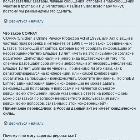
пользователям: аватары, личные сообщения, отправка email-сообщений,
участие в группах и т. д. Регистрация займёт у вас всего пару минут,
поэтому мы рекомендуем это сделать.
Вернуться к началу
Что такое COPPA?
COPPA (Children’s Online Privacy Protection Act of 1998), или Акт о защите
частных прав ребёнка в интернете от 1998 г. — это закон Соединённых
Штатов, требующий от сайтов, которые могут собирать информацию от
несовершеннолетних младше 13 лет, иметь на это письменное согласие
родителей. Допустимо наличие иного вида подтверждения того, что
опекуны разрешают сбор личной информации от несовершеннолетних
младше 13 лет. Если вы не уверены, применимо ли это к вам, как к
регистрирующемуся на конференции, или к самой конференции,
обратитесь за помощью к юрисконсульту. Обратите внимание, что phpBB
Limited администрация данной конференции не может давать
рекомендаций по правовым вопросам и не является объектом
юридических отношений, кроме указанных в ответе на вопрос «С кем
можно связаться по вопросу некорректного использования и/или
юридических вопросов, связанных с этой конференцией?».
Примечание переводчика: в России данный акт не имеет юридической
силы.
.
Вернуться к началу
Почему я не могу зарегистрироваться?