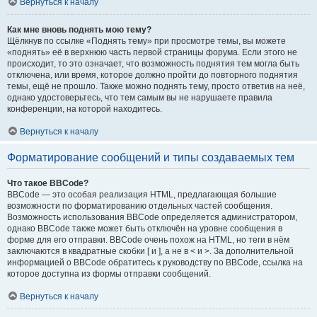
Вернуться к началу
Как мне вновь поднять мою тему?
Щёлкнув по ссылке «Поднять тему» при просмотре темы, вы можете
«поднять» её в верхнюю часть первой страницы форума. Если этого не
происходит, то это означает, что возможность поднятия тем могла быть
отключена, или время, которое должно пройти до повторного поднятия
темы, ещё не прошло. Также можно поднять тему, просто ответив на неё,
однако удостоверьтесь, что тем самым вы не нарушаете правила
конференции, на которой находитесь.
Вернуться к началу
Форматирование сообщений и типы создаваемых тем
Что такое BBCode?
BBCode — это особая реализация HTML, предлагающая большие
возможности по форматированию отдельных частей сообщения.
Возможность использования BBCode определяется администратором,
однако BBCode также может быть отключён на уровне сообщения в
форме для его отправки. BBCode очень похож на HTML, но теги в нём
заключаются в квадратные скобки [ и ], а не в < и >. За дополнительной
информацией о BBCode обратитесь к руководству по BBCode, ссылка на
которое доступна из формы отправки сообщений.
Вернуться к началу