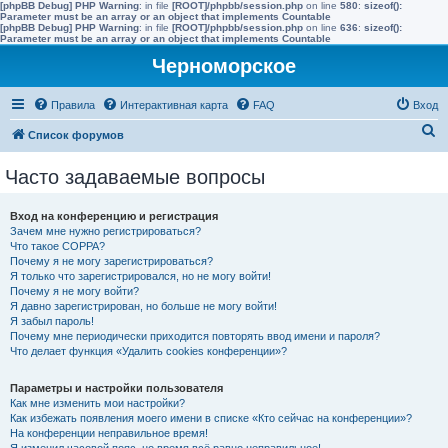
[phpBB Debug] PHP Warning
: in file
[ROOT]/phpbb/session.php
on line
580
:
sizeof():
Parameter must be an array or an object that implements Countable
[phpBB Debug] PHP Warning
: in file
[ROOT]/phpbb/session.php
on line
636
:
sizeof():
Parameter must be an array or an object that implements Countable
Черноморское
Правила
Интерактивная карта
FAQ
Вход
П
Список форумов
о
Часто задаваемые вопросы
и
с
Вход на конференцию и регистрация
к
Зачем мне нужно регистрироваться?
Что такое COPPA?
Почему я не могу зарегистрироваться?
Я только что зарегистрировался, но не могу войти!
Почему я не могу войти?
Я давно зарегистрирован, но больше не могу войти!
Я забыл пароль!
Почему мне периодически приходится повторять ввод имени и пароля?
Что делает функция «Удалить cookies конференции»?
Параметры и настройки пользователя
Как мне изменить мои настройки?
Как избежать появления моего имени в списке «Кто сейчас на конференции»?
На конференции неправильное время!