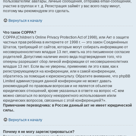
пользователям: аватары, личные сообщения, отправка email-сообщений,
участие в группах и т. д. Регистрация займёт у вас всего пару минут,
поэтому мы рекомендуем это сделать.
Вернуться к началу
Что такое COPPA?
COPPA (Children’s Online Privacy Protection Act of 1998), или Акт о защите
частных прав ребёнка в интернете от 1998 г. — это закон Соединённых
Штатов, требующий от сайтов, которые могут собирать информацию от
несовершеннолетних младше 13 лет, иметь на это письменное согласие
родителей. Допустимо наличие иного вида подтверждения того, что
опекуны разрешают сбор личной информации от несовершеннолетних
младше 13 лет. Если вы не уверены, применимо ли это к вам, как к
регистрирующемуся на конференции, или к самой конференции,
обратитесь за помощью к юрисконсульту. Обратите внимание, что phpBB
Limited администрация данной конференции не может давать
рекомендаций по правовым вопросам и не является объектом
юридических отношений, кроме указанных в ответе на вопрос «С кем
можно связаться по вопросу некорректного использования и/или
юридических вопросов, связанных с этой конференцией?».
Примечание переводчика: в России данный акт не имеет юридической
силы.
.
Вернуться к началу
Почему я не могу зарегистрироваться?