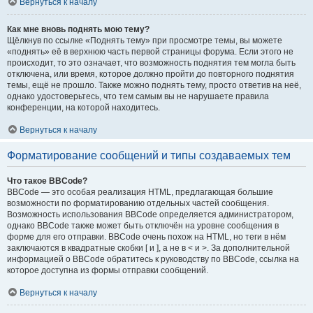
Вернуться к началу
Как мне вновь поднять мою тему?
Щёлкнув по ссылке «Поднять тему» при просмотре темы, вы можете
«поднять» её в верхнюю часть первой страницы форума. Если этого не
происходит, то это означает, что возможность поднятия тем могла быть
отключена, или время, которое должно пройти до повторного поднятия
темы, ещё не прошло. Также можно поднять тему, просто ответив на неё,
однако удостоверьтесь, что тем самым вы не нарушаете правила
конференции, на которой находитесь.
Вернуться к началу
Форматирование сообщений и типы создаваемых тем
Что такое BBCode?
BBCode — это особая реализация HTML, предлагающая большие
возможности по форматированию отдельных частей сообщения.
Возможность использования BBCode определяется администратором,
однако BBCode также может быть отключён на уровне сообщения в
форме для его отправки. BBCode очень похож на HTML, но теги в нём
заключаются в квадратные скобки [ и ], а не в < и >. За дополнительной
информацией о BBCode обратитесь к руководству по BBCode, ссылка на
которое доступна из формы отправки сообщений.
Вернуться к началу