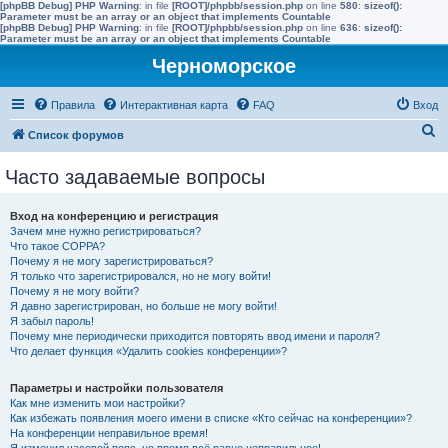
[phpBB Debug] PHP Warning
: in file
[ROOT]/phpbb/session.php
on line
580
:
sizeof():
Parameter must be an array or an object that implements Countable
[phpBB Debug] PHP Warning
: in file
[ROOT]/phpbb/session.php
on line
636
:
sizeof():
Parameter must be an array or an object that implements Countable
Черноморское
Правила
Интерактивная карта
FAQ
Вход
П
Список форумов
о
Часто задаваемые вопросы
и
с
Вход на конференцию и регистрация
к
Зачем мне нужно регистрироваться?
Что такое COPPA?
Почему я не могу зарегистрироваться?
Я только что зарегистрировался, но не могу войти!
Почему я не могу войти?
Я давно зарегистрирован, но больше не могу войти!
Я забыл пароль!
Почему мне периодически приходится повторять ввод имени и пароля?
Что делает функция «Удалить cookies конференции»?
Параметры и настройки пользователя
Как мне изменить мои настройки?
Как избежать появления моего имени в списке «Кто сейчас на конференции»?
На конференции неправильное время!