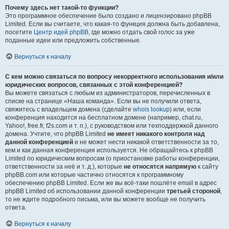
Почему здесь нет такой-то функции?
Это программное обеспечение было создано и лицензировано phpBB
Limited. Если вы считаете, что какая-то функция должна быть добавлена,
посетите
Центр идей phpBB
, где можно отдать свой голос за уже
поданные идеи или предложить собственные.
Вернуться к началу
С кем можно связаться по вопросу некорректного использования и/или
юридических вопросов, связанных с этой конференцией?
Вы можете связаться с любым из администраторов, перечисленных в
списке на странице «Наша команда». Если вы не получили ответа,
свяжитесь с владельцем домена (сделайте
whois lookup
) или, если
конференция находится на бесплатном домене (например, chat.ru,
Yahoo!, free.fr, f2s.com и т. п.), с руководством или техподдержкой данного
домена. Учтите, что phpBB Limited
не имеет никакого контроля над
данной конференцией
и не может нести никакой ответственности за то,
кем и как данная конференция используется. Не обращайтесь к phpBB
Limited по юридическим вопросам (о приостановке работы конференции,
ответственности за неё и т. д.), которые
не относятся напрямую
к сайту
phpBB.com или которые частично относятся к программному
обеспечению phpBB Limited. Если же вы всё-таки пошлёте email в адрес
phpBB Limited об использовании данной конференции
третьей стороной
,
то не ждите подробного письма, или вы можете вообще не получить
ответа.
Вернуться к началу