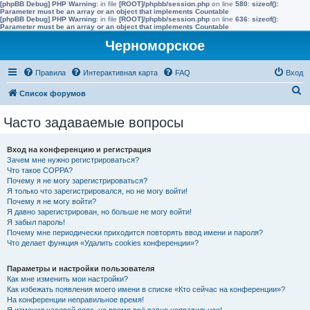
[phpBB Debug] PHP Warning
: in file
[ROOT]/phpbb/session.php
on line
580
:
sizeof():
Parameter must be an array or an object that implements Countable
[phpBB Debug] PHP Warning
: in file
[ROOT]/phpbb/session.php
on line
636
:
sizeof():
Parameter must be an array or an object that implements Countable
Черноморское
Правила
Интерактивная карта
FAQ
Вход
П
Список форумов
о
Часто задаваемые вопросы
и
с
Вход на конференцию и регистрация
к
Зачем мне нужно регистрироваться?
Что такое COPPA?
Почему я не могу зарегистрироваться?
Я только что зарегистрировался, но не могу войти!
Почему я не могу войти?
Я давно зарегистрирован, но больше не могу войти!
Я забыл пароль!
Почему мне периодически приходится повторять ввод имени и пароля?
Что делает функция «Удалить cookies конференции»?
Параметры и настройки пользователя
Как мне изменить мои настройки?
Как избежать появления моего имени в списке «Кто сейчас на конференции»?
На конференции неправильное время!