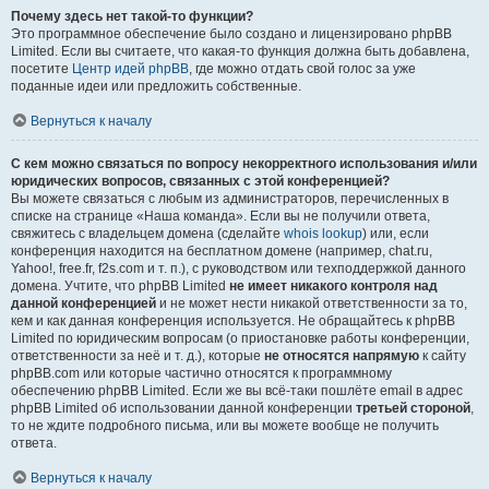
Почему здесь нет такой-то функции?
Это программное обеспечение было создано и лицензировано phpBB
Limited. Если вы считаете, что какая-то функция должна быть добавлена,
посетите
Центр идей phpBB
, где можно отдать свой голос за уже
поданные идеи или предложить собственные.
Вернуться к началу
С кем можно связаться по вопросу некорректного использования и/или
юридических вопросов, связанных с этой конференцией?
Вы можете связаться с любым из администраторов, перечисленных в
списке на странице «Наша команда». Если вы не получили ответа,
свяжитесь с владельцем домена (сделайте
whois lookup
) или, если
конференция находится на бесплатном домене (например, chat.ru,
Yahoo!, free.fr, f2s.com и т. п.), с руководством или техподдержкой данного
домена. Учтите, что phpBB Limited
не имеет никакого контроля над
данной конференцией
и не может нести никакой ответственности за то,
кем и как данная конференция используется. Не обращайтесь к phpBB
Limited по юридическим вопросам (о приостановке работы конференции,
ответственности за неё и т. д.), которые
не относятся напрямую
к сайту
phpBB.com или которые частично относятся к программному
обеспечению phpBB Limited. Если же вы всё-таки пошлёте email в адрес
phpBB Limited об использовании данной конференции
третьей стороной
,
то не ждите подробного письма, или вы можете вообще не получить
ответа.
Вернуться к началу