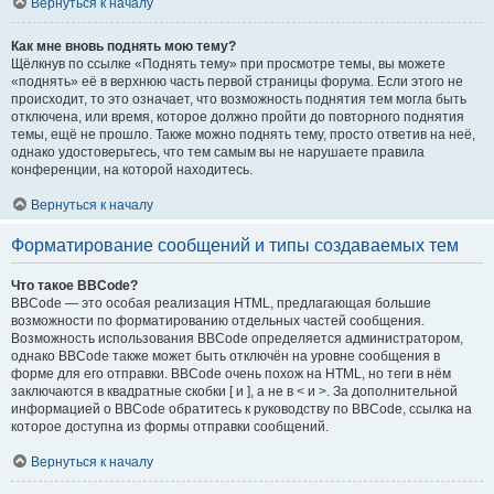
Вернуться к началу
Как мне вновь поднять мою тему?
Щёлкнув по ссылке «Поднять тему» при просмотре темы, вы можете
«поднять» её в верхнюю часть первой страницы форума. Если этого не
происходит, то это означает, что возможность поднятия тем могла быть
отключена, или время, которое должно пройти до повторного поднятия
темы, ещё не прошло. Также можно поднять тему, просто ответив на неё,
однако удостоверьтесь, что тем самым вы не нарушаете правила
конференции, на которой находитесь.
Вернуться к началу
Форматирование сообщений и типы создаваемых тем
Что такое BBCode?
BBCode — это особая реализация HTML, предлагающая большие
возможности по форматированию отдельных частей сообщения.
Возможность использования BBCode определяется администратором,
однако BBCode также может быть отключён на уровне сообщения в
форме для его отправки. BBCode очень похож на HTML, но теги в нём
заключаются в квадратные скобки [ и ], а не в < и >. За дополнительной
информацией о BBCode обратитесь к руководству по BBCode, ссылка на
которое доступна из формы отправки сообщений.
Вернуться к началу