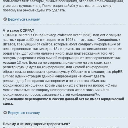
пользователям: аватары, личные сообщения, отправка email-сообщений,
участие в группах и т. д. Регистрация займёт у вас всего пару минут,
поэтому мы рекомендуем это сделать.
Вернуться к началу
Что такое COPPA?
COPPA (Children’s Online Privacy Protection Act of 1998), или Акт о защите
частных прав ребёнка в интернете от 1998 г. — это закон Соединённых
Штатов, требующий от сайтов, которые могут собирать информацию от
несовершеннолетних младше 13 лет, иметь на это письменное согласие
родителей. Допустимо наличие иного вида подтверждения того, что
опекуны разрешают сбор личной информации от несовершеннолетних
младше 13 лет. Если вы не уверены, применимо ли это к вам, как к
регистрирующемуся на конференции, или к самой конференции,
обратитесь за помощью к юрисконсульту. Обратите внимание, что phpBB
Limited администрация данной конференции не может давать
рекомендаций по правовым вопросам и не является объектом
юридических отношений, кроме указанных в ответе на вопрос «С кем
можно связаться по вопросу некорректного использования и/или
юридических вопросов, связанных с этой конференцией?».
Примечание переводчика: в России данный акт не имеет юридической
силы.
.
Вернуться к началу
Почему я не могу зарегистрироваться?