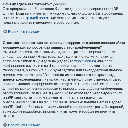
Почему здесь нет такой-то функции?
Это программное обеспечение было создано и лицензировано phpBB
Limited. Если вы считаете, что какая-то функция должна быть добавлена,
посетите
Центр идей phpBB
, где можно отдать свой голос за уже
поданные идеи или предложить собственные.
Вернуться к началу
С кем можно связаться по вопросу некорректного использования и/или
юридических вопросов, связанных с этой конференцией?
Вы можете связаться с любым из администраторов, перечисленных в
списке на странице «Наша команда». Если вы не получили ответа,
свяжитесь с владельцем домена (сделайте
whois lookup
) или, если
конференция находится на бесплатном домене (например, chat.ru,
Yahoo!, free.fr, f2s.com и т. п.), с руководством или техподдержкой данного
домена. Учтите, что phpBB Limited
не имеет никакого контроля над
данной конференцией
и не может нести никакой ответственности за то,
кем и как данная конференция используется. Не обращайтесь к phpBB
Limited по юридическим вопросам (о приостановке работы конференции,
ответственности за неё и т. д.), которые
не относятся напрямую
к сайту
phpBB.com или которые частично относятся к программному
обеспечению phpBB Limited. Если же вы всё-таки пошлёте email в адрес
phpBB Limited об использовании данной конференции
третьей стороной
,
то не ждите подробного письма, или вы можете вообще не получить
ответа.
Вернуться к началу