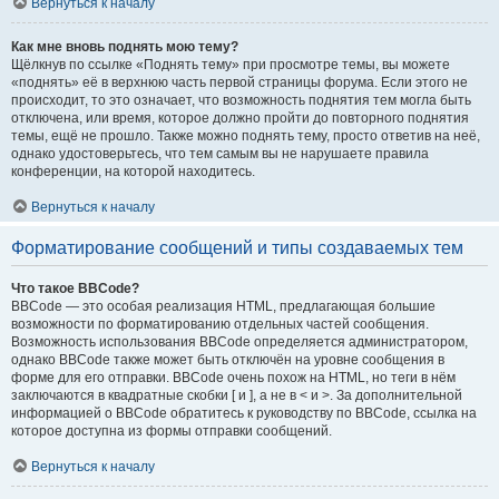
Вернуться к началу
Как мне вновь поднять мою тему?
Щёлкнув по ссылке «Поднять тему» при просмотре темы, вы можете
«поднять» её в верхнюю часть первой страницы форума. Если этого не
происходит, то это означает, что возможность поднятия тем могла быть
отключена, или время, которое должно пройти до повторного поднятия
темы, ещё не прошло. Также можно поднять тему, просто ответив на неё,
однако удостоверьтесь, что тем самым вы не нарушаете правила
конференции, на которой находитесь.
Вернуться к началу
Форматирование сообщений и типы создаваемых тем
Что такое BBCode?
BBCode — это особая реализация HTML, предлагающая большие
возможности по форматированию отдельных частей сообщения.
Возможность использования BBCode определяется администратором,
однако BBCode также может быть отключён на уровне сообщения в
форме для его отправки. BBCode очень похож на HTML, но теги в нём
заключаются в квадратные скобки [ и ], а не в < и >. За дополнительной
информацией о BBCode обратитесь к руководству по BBCode, ссылка на
которое доступна из формы отправки сообщений.
Вернуться к началу