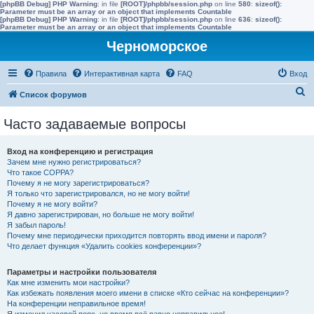
[phpBB Debug] PHP Warning
: in file
[ROOT]/phpbb/session.php
on line
580
:
sizeof():
Parameter must be an array or an object that implements Countable
[phpBB Debug] PHP Warning
: in file
[ROOT]/phpbb/session.php
on line
636
:
sizeof():
Parameter must be an array or an object that implements Countable
Черноморское
Правила
Интерактивная карта
FAQ
Вход
П
Список форумов
о
Часто задаваемые вопросы
и
с
Вход на конференцию и регистрация
к
Зачем мне нужно регистрироваться?
Что такое COPPA?
Почему я не могу зарегистрироваться?
Я только что зарегистрировался, но не могу войти!
Почему я не могу войти?
Я давно зарегистрирован, но больше не могу войти!
Я забыл пароль!
Почему мне периодически приходится повторять ввод имени и пароля?
Что делает функция «Удалить cookies конференции»?
Параметры и настройки пользователя
Как мне изменить мои настройки?
Как избежать появления моего имени в списке «Кто сейчас на конференции»?
На конференции неправильное время!