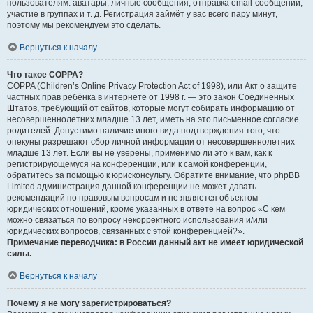
пользователям: аватары, личные сообщения, отправка email-сообщений,
участие в группах и т. д. Регистрация займёт у вас всего пару минут,
поэтому мы рекомендуем это сделать.
Вернуться к началу
Что такое COPPA?
COPPA (Children’s Online Privacy Protection Act of 1998), или Акт о защите
частных прав ребёнка в интернете от 1998 г. — это закон Соединённых
Штатов, требующий от сайтов, которые могут собирать информацию от
несовершеннолетних младше 13 лет, иметь на это письменное согласие
родителей. Допустимо наличие иного вида подтверждения того, что
опекуны разрешают сбор личной информации от несовершеннолетних
младше 13 лет. Если вы не уверены, применимо ли это к вам, как к
регистрирующемуся на конференции, или к самой конференции,
обратитесь за помощью к юрисконсульту. Обратите внимание, что phpBB
Limited администрация данной конференции не может давать
рекомендаций по правовым вопросам и не является объектом
юридических отношений, кроме указанных в ответе на вопрос «С кем
можно связаться по вопросу некорректного использования и/или
юридических вопросов, связанных с этой конференцией?».
Примечание переводчика: в России данный акт не имеет юридической
силы.
.
Вернуться к началу
Почему я не могу зарегистрироваться?