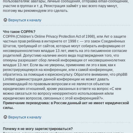
пользователям: аватары, личные сообщения, отправка email-сообщений,
участие в группах и т. д. Регистрация займёт у вас всего пару минут,
поэтому мы рекомендуем это сделать.
Вернуться к началу
Что такое COPPA?
COPPA (Children’s Online Privacy Protection Act of 1998), или Акт о защите
частных прав ребёнка в интернете от 1998 г. — это закон Соединённых
Штатов, требующий от сайтов, которые могут собирать информацию от
несовершеннолетних младше 13 лет, иметь на это письменное согласие
родителей. Допустимо наличие иного вида подтверждения того, что
опекуны разрешают сбор личной информации от несовершеннолетних
младше 13 лет. Если вы не уверены, применимо ли это к вам, как к
регистрирующемуся на конференции, или к самой конференции,
обратитесь за помощью к юрисконсульту. Обратите внимание, что phpBB
Limited администрация данной конференции не может давать
рекомендаций по правовым вопросам и не является объектом
юридических отношений, кроме указанных в ответе на вопрос «С кем
можно связаться по вопросу некорректного использования и/или
юридических вопросов, связанных с этой конференцией?».
Примечание переводчика: в России данный акт не имеет юридической
силы.
.
Вернуться к началу
Почему я не могу зарегистрироваться?