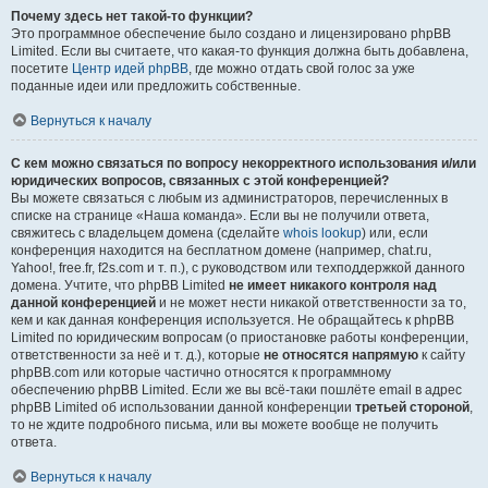
Почему здесь нет такой-то функции?
Это программное обеспечение было создано и лицензировано phpBB
Limited. Если вы считаете, что какая-то функция должна быть добавлена,
посетите
Центр идей phpBB
, где можно отдать свой голос за уже
поданные идеи или предложить собственные.
Вернуться к началу
С кем можно связаться по вопросу некорректного использования и/или
юридических вопросов, связанных с этой конференцией?
Вы можете связаться с любым из администраторов, перечисленных в
списке на странице «Наша команда». Если вы не получили ответа,
свяжитесь с владельцем домена (сделайте
whois lookup
) или, если
конференция находится на бесплатном домене (например, chat.ru,
Yahoo!, free.fr, f2s.com и т. п.), с руководством или техподдержкой данного
домена. Учтите, что phpBB Limited
не имеет никакого контроля над
данной конференцией
и не может нести никакой ответственности за то,
кем и как данная конференция используется. Не обращайтесь к phpBB
Limited по юридическим вопросам (о приостановке работы конференции,
ответственности за неё и т. д.), которые
не относятся напрямую
к сайту
phpBB.com или которые частично относятся к программному
обеспечению phpBB Limited. Если же вы всё-таки пошлёте email в адрес
phpBB Limited об использовании данной конференции
третьей стороной
,
то не ждите подробного письма, или вы можете вообще не получить
ответа.
Вернуться к началу