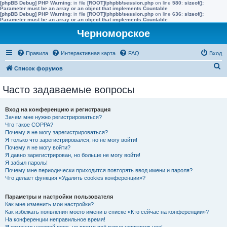
[phpBB Debug] PHP Warning
: in file
[ROOT]/phpbb/session.php
on line
580
:
sizeof():
Parameter must be an array or an object that implements Countable
[phpBB Debug] PHP Warning
: in file
[ROOT]/phpbb/session.php
on line
636
:
sizeof():
Parameter must be an array or an object that implements Countable
Черноморское
Правила
Интерактивная карта
FAQ
Вход
П
Список форумов
о
Часто задаваемые вопросы
и
с
Вход на конференцию и регистрация
к
Зачем мне нужно регистрироваться?
Что такое COPPA?
Почему я не могу зарегистрироваться?
Я только что зарегистрировался, но не могу войти!
Почему я не могу войти?
Я давно зарегистрирован, но больше не могу войти!
Я забыл пароль!
Почему мне периодически приходится повторять ввод имени и пароля?
Что делает функция «Удалить cookies конференции»?
Параметры и настройки пользователя
Как мне изменить мои настройки?
Как избежать появления моего имени в списке «Кто сейчас на конференции»?
На конференции неправильное время!