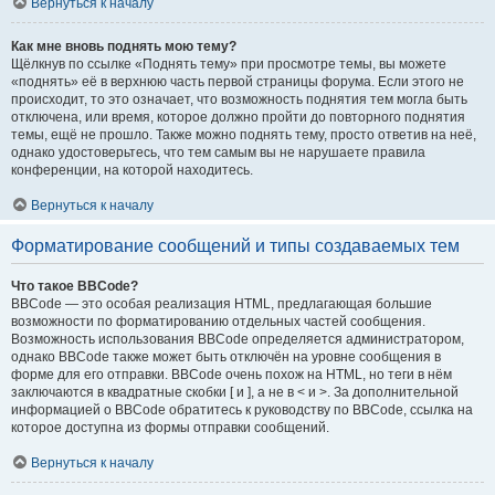
Вернуться к началу
Как мне вновь поднять мою тему?
Щёлкнув по ссылке «Поднять тему» при просмотре темы, вы можете
«поднять» её в верхнюю часть первой страницы форума. Если этого не
происходит, то это означает, что возможность поднятия тем могла быть
отключена, или время, которое должно пройти до повторного поднятия
темы, ещё не прошло. Также можно поднять тему, просто ответив на неё,
однако удостоверьтесь, что тем самым вы не нарушаете правила
конференции, на которой находитесь.
Вернуться к началу
Форматирование сообщений и типы создаваемых тем
Что такое BBCode?
BBCode — это особая реализация HTML, предлагающая большие
возможности по форматированию отдельных частей сообщения.
Возможность использования BBCode определяется администратором,
однако BBCode также может быть отключён на уровне сообщения в
форме для его отправки. BBCode очень похож на HTML, но теги в нём
заключаются в квадратные скобки [ и ], а не в < и >. За дополнительной
информацией о BBCode обратитесь к руководству по BBCode, ссылка на
которое доступна из формы отправки сообщений.
Вернуться к началу