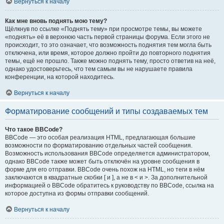
Вернуться к началу
Как мне вновь поднять мою тему?
Щёлкнув по ссылке «Поднять тему» при просмотре темы, вы можете
«поднять» её в верхнюю часть первой страницы форума. Если этого не
происходит, то это означает, что возможность поднятия тем могла быть
отключена, или время, которое должно пройти до повторного поднятия
темы, ещё не прошло. Также можно поднять тему, просто ответив на неё,
однако удостоверьтесь, что тем самым вы не нарушаете правила
конференции, на которой находитесь.
Вернуться к началу
Форматирование сообщений и типы создаваемых тем
Что такое BBCode?
BBCode — это особая реализация HTML, предлагающая большие
возможности по форматированию отдельных частей сообщения.
Возможность использования BBCode определяется администратором,
однако BBCode также может быть отключён на уровне сообщения в
форме для его отправки. BBCode очень похож на HTML, но теги в нём
заключаются в квадратные скобки [ и ], а не в < и >. За дополнительной
информацией о BBCode обратитесь к руководству по BBCode, ссылка на
которое доступна из формы отправки сообщений.
Вернуться к началу