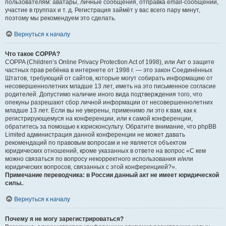
пользователям: аватары, личные сообщения, отправка email-сообщений,
участие в группах и т. д. Регистрация займёт у вас всего пару минут,
поэтому мы рекомендуем это сделать.
Вернуться к началу
Что такое COPPA?
COPPA (Children’s Online Privacy Protection Act of 1998), или Акт о защите
частных прав ребёнка в интернете от 1998 г. — это закон Соединённых
Штатов, требующий от сайтов, которые могут собирать информацию от
несовершеннолетних младше 13 лет, иметь на это письменное согласие
родителей. Допустимо наличие иного вида подтверждения того, что
опекуны разрешают сбор личной информации от несовершеннолетних
младше 13 лет. Если вы не уверены, применимо ли это к вам, как к
регистрирующемуся на конференции, или к самой конференции,
обратитесь за помощью к юрисконсульту. Обратите внимание, что phpBB
Limited администрация данной конференции не может давать
рекомендаций по правовым вопросам и не является объектом
юридических отношений, кроме указанных в ответе на вопрос «С кем
можно связаться по вопросу некорректного использования и/или
юридических вопросов, связанных с этой конференцией?».
Примечание переводчика: в России данный акт не имеет юридической
силы.
.
Вернуться к началу
Почему я не могу зарегистрироваться?