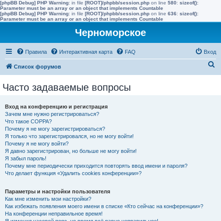
[phpBB Debug] PHP Warning
: in file
[ROOT]/phpbb/session.php
on line
580
:
sizeof():
Parameter must be an array or an object that implements Countable
[phpBB Debug] PHP Warning
: in file
[ROOT]/phpbb/session.php
on line
636
:
sizeof():
Parameter must be an array or an object that implements Countable
Черноморское
Правила
Интерактивная карта
FAQ
Вход
П
Список форумов
о
Часто задаваемые вопросы
и
с
Вход на конференцию и регистрация
к
Зачем мне нужно регистрироваться?
Что такое COPPA?
Почему я не могу зарегистрироваться?
Я только что зарегистрировался, но не могу войти!
Почему я не могу войти?
Я давно зарегистрирован, но больше не могу войти!
Я забыл пароль!
Почему мне периодически приходится повторять ввод имени и пароля?
Что делает функция «Удалить cookies конференции»?
Параметры и настройки пользователя
Как мне изменить мои настройки?
Как избежать появления моего имени в списке «Кто сейчас на конференции»?
На конференции неправильное время!