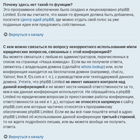
Почему здесь нет такой-то функции?
Это программное обеспечение было создано и лицензировано phpBB
Limited. Если вы считаете, что какая-то функция должна быть добавлена,
посетите
Центр идей phpBB
, где можно отдать свой голос за уже
поданные идеи или предложить собственные.
Вернуться к началу
С кем можно связаться по вопросу некорректного использования и/или
юридических вопросов, связанных с этой конференцией?
Вы можете связаться с любым из администраторов, перечисленных в
списке на странице «Наша команда». Если вы не получили ответа,
свяжитесь с владельцем домена (сделайте
whois lookup
) или, если
конференция находится на бесплатном домене (например, chat.ru,
Yahoo!, free.fr, f2s.com и т. п.), с руководством или техподдержкой данного
домена. Учтите, что phpBB Limited
не имеет никакого контроля над
данной конференцией
и не может нести никакой ответственности за то,
кем и как данная конференция используется. Не обращайтесь к phpBB
Limited по юридическим вопросам (о приостановке работы конференции,
ответственности за неё и т. д.), которые
не относятся напрямую
к сайту
phpBB.com или которые частично относятся к программному
обеспечению phpBB Limited. Если же вы всё-таки пошлёте email в адрес
phpBB Limited об использовании данной конференции
третьей стороной
,
то не ждите подробного письма, или вы можете вообще не получить
ответа.
Вернуться к началу