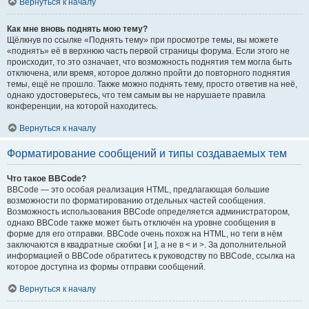
Вернуться к началу
Как мне вновь поднять мою тему?
Щёлкнув по ссылке «Поднять тему» при просмотре темы, вы можете
«поднять» её в верхнюю часть первой страницы форума. Если этого не
происходит, то это означает, что возможность поднятия тем могла быть
отключена, или время, которое должно пройти до повторного поднятия
темы, ещё не прошло. Также можно поднять тему, просто ответив на неё,
однако удостоверьтесь, что тем самым вы не нарушаете правила
конференции, на которой находитесь.
Вернуться к началу
Форматирование сообщений и типы создаваемых тем
Что такое BBCode?
BBCode — это особая реализация HTML, предлагающая большие
возможности по форматированию отдельных частей сообщения.
Возможность использования BBCode определяется администратором,
однако BBCode также может быть отключён на уровне сообщения в
форме для его отправки. BBCode очень похож на HTML, но теги в нём
заключаются в квадратные скобки [ и ], а не в < и >. За дополнительной
информацией о BBCode обратитесь к руководству по BBCode, ссылка на
которое доступна из формы отправки сообщений.
Вернуться к началу