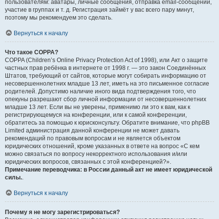
пользователям: аватары, личные сообщения, отправка email-сообщений,
участие в группах и т. д. Регистрация займёт у вас всего пару минут,
поэтому мы рекомендуем это сделать.
Вернуться к началу
Что такое COPPA?
COPPA (Children’s Online Privacy Protection Act of 1998), или Акт о защите
частных прав ребёнка в интернете от 1998 г. — это закон Соединённых
Штатов, требующий от сайтов, которые могут собирать информацию от
несовершеннолетних младше 13 лет, иметь на это письменное согласие
родителей. Допустимо наличие иного вида подтверждения того, что
опекуны разрешают сбор личной информации от несовершеннолетних
младше 13 лет. Если вы не уверены, применимо ли это к вам, как к
регистрирующемуся на конференции, или к самой конференции,
обратитесь за помощью к юрисконсульту. Обратите внимание, что phpBB
Limited администрация данной конференции не может давать
рекомендаций по правовым вопросам и не является объектом
юридических отношений, кроме указанных в ответе на вопрос «С кем
можно связаться по вопросу некорректного использования и/или
юридических вопросов, связанных с этой конференцией?».
Примечание переводчика: в России данный акт не имеет юридической
силы.
.
Вернуться к началу
Почему я не могу зарегистрироваться?