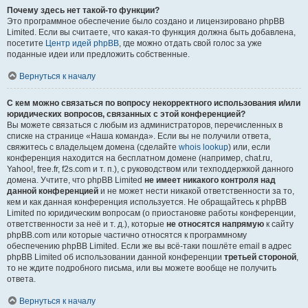
Почему здесь нет такой-то функции?
Это программное обеспечение было создано и лицензировано phpBB
Limited. Если вы считаете, что какая-то функция должна быть добавлена,
посетите
Центр идей phpBB
, где можно отдать свой голос за уже
поданные идеи или предложить собственные.
Вернуться к началу
С кем можно связаться по вопросу некорректного использования и/или
юридических вопросов, связанных с этой конференцией?
Вы можете связаться с любым из администраторов, перечисленных в
списке на странице «Наша команда». Если вы не получили ответа,
свяжитесь с владельцем домена (сделайте
whois lookup
) или, если
конференция находится на бесплатном домене (например, chat.ru,
Yahoo!, free.fr, f2s.com и т. п.), с руководством или техподдержкой данного
домена. Учтите, что phpBB Limited
не имеет никакого контроля над
данной конференцией
и не может нести никакой ответственности за то,
кем и как данная конференция используется. Не обращайтесь к phpBB
Limited по юридическим вопросам (о приостановке работы конференции,
ответственности за неё и т. д.), которые
не относятся напрямую
к сайту
phpBB.com или которые частично относятся к программному
обеспечению phpBB Limited. Если же вы всё-таки пошлёте email в адрес
phpBB Limited об использовании данной конференции
третьей стороной
,
то не ждите подробного письма, или вы можете вообще не получить
ответа.
Вернуться к началу