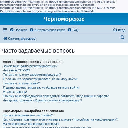
[phpBB Debug] PHP Warning
: in file
[ROOT]/phpbb/session.php
on line
580
:
sizeof():
Parameter must be an array or an object that implements Countable
[phpBB Debug] PHP Warning
: in file
[ROOT]/phpbb/session.php
on line
636
:
sizeof():
Parameter must be an array or an object that implements Countable
Черноморское
Правила
Интерактивная карта
FAQ
Вход
П
Список форумов
о
Часто задаваемые вопросы
и
с
Вход на конференцию и регистрация
к
Зачем мне нужно регистрироваться?
Что такое COPPA?
Почему я не могу зарегистрироваться?
Я только что зарегистрировался, но не могу войти!
Почему я не могу войти?
Я давно зарегистрирован, но больше не могу войти!
Я забыл пароль!
Почему мне периодически приходится повторять ввод имени и пароля?
Что делает функция «Удалить cookies конференции»?
Параметры и настройки пользователя
Как мне изменить мои настройки?
Как избежать появления моего имени в списке «Кто сейчас на конференции»?
На конференции неправильное время!