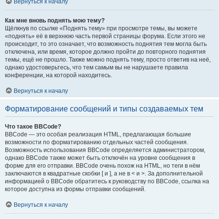
Вернуться к началу
Как мне вновь поднять мою тему?
Щёлкнув по ссылке «Поднять тему» при просмотре темы, вы можете
«поднять» её в верхнюю часть первой страницы форума. Если этого не
происходит, то это означает, что возможность поднятия тем могла быть
отключена, или время, которое должно пройти до повторного поднятия
темы, ещё не прошло. Также можно поднять тему, просто ответив на неё,
однако удостоверьтесь, что тем самым вы не нарушаете правила
конференции, на которой находитесь.
Вернуться к началу
Форматирование сообщений и типы создаваемых тем
Что такое BBCode?
BBCode — это особая реализация HTML, предлагающая большие
возможности по форматированию отдельных частей сообщения.
Возможность использования BBCode определяется администратором,
однако BBCode также может быть отключён на уровне сообщения в
форме для его отправки. BBCode очень похож на HTML, но теги в нём
заключаются в квадратные скобки [ и ], а не в < и >. За дополнительной
информацией о BBCode обратитесь к руководству по BBCode, ссылка на
которое доступна из формы отправки сообщений.
Вернуться к началу