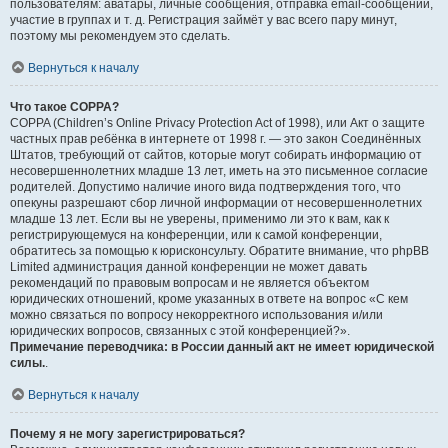
пользователям: аватары, личные сообщения, отправка email-сообщений,
участие в группах и т. д. Регистрация займёт у вас всего пару минут,
поэтому мы рекомендуем это сделать.
Вернуться к началу
Что такое COPPA?
COPPA (Children’s Online Privacy Protection Act of 1998), или Акт о защите
частных прав ребёнка в интернете от 1998 г. — это закон Соединённых
Штатов, требующий от сайтов, которые могут собирать информацию от
несовершеннолетних младше 13 лет, иметь на это письменное согласие
родителей. Допустимо наличие иного вида подтверждения того, что
опекуны разрешают сбор личной информации от несовершеннолетних
младше 13 лет. Если вы не уверены, применимо ли это к вам, как к
регистрирующемуся на конференции, или к самой конференции,
обратитесь за помощью к юрисконсульту. Обратите внимание, что phpBB
Limited администрация данной конференции не может давать
рекомендаций по правовым вопросам и не является объектом
юридических отношений, кроме указанных в ответе на вопрос «С кем
можно связаться по вопросу некорректного использования и/или
юридических вопросов, связанных с этой конференцией?».
Примечание переводчика: в России данный акт не имеет юридической
силы.
.
Вернуться к началу
Почему я не могу зарегистрироваться?