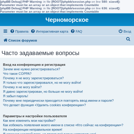
[phpBB Debug] PHP Warning
: in file
[ROOT]/phpbb/session.php
on line
580
:
sizeof():
Parameter must be an array or an object that implements Countable
[phpBB Debug] PHP Warning
: in file
[ROOT]/phpbb/session.php
on line
636
:
sizeof():
Parameter must be an array or an object that implements Countable
Черноморское
Правила
Интерактивная карта
FAQ
Вход
П
Список форумов
о
Часто задаваемые вопросы
и
с
Вход на конференцию и регистрация
к
Зачем мне нужно регистрироваться?
Что такое COPPA?
Почему я не могу зарегистрироваться?
Я только что зарегистрировался, но не могу войти!
Почему я не могу войти?
Я давно зарегистрирован, но больше не могу войти!
Я забыл пароль!
Почему мне периодически приходится повторять ввод имени и пароля?
Что делает функция «Удалить cookies конференции»?
Параметры и настройки пользователя
Как мне изменить мои настройки?
Как избежать появления моего имени в списке «Кто сейчас на конференции»?
На конференции неправильное время!