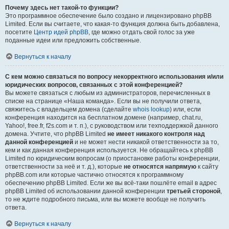
Почему здесь нет такой-то функции?
Это программное обеспечение было создано и лицензировано phpBB
Limited. Если вы считаете, что какая-то функция должна быть добавлена,
посетите
Центр идей phpBB
, где можно отдать свой голос за уже
поданные идеи или предложить собственные.
Вернуться к началу
С кем можно связаться по вопросу некорректного использования и/или
юридических вопросов, связанных с этой конференцией?
Вы можете связаться с любым из администраторов, перечисленных в
списке на странице «Наша команда». Если вы не получили ответа,
свяжитесь с владельцем домена (сделайте
whois lookup
) или, если
конференция находится на бесплатном домене (например, chat.ru,
Yahoo!, free.fr, f2s.com и т. п.), с руководством или техподдержкой данного
домена. Учтите, что phpBB Limited
не имеет никакого контроля над
данной конференцией
и не может нести никакой ответственности за то,
кем и как данная конференция используется. Не обращайтесь к phpBB
Limited по юридическим вопросам (о приостановке работы конференции,
ответственности за неё и т. д.), которые
не относятся напрямую
к сайту
phpBB.com или которые частично относятся к программному
обеспечению phpBB Limited. Если же вы всё-таки пошлёте email в адрес
phpBB Limited об использовании данной конференции
третьей стороной
,
то не ждите подробного письма, или вы можете вообще не получить
ответа.
Вернуться к началу