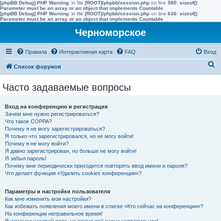
[phpBB Debug] PHP Warning
: in file
[ROOT]/phpbb/session.php
on line
580
:
sizeof():
Parameter must be an array or an object that implements Countable
[phpBB Debug] PHP Warning
: in file
[ROOT]/phpbb/session.php
on line
636
:
sizeof():
Parameter must be an array or an object that implements Countable
Черноморское
Правила
Интерактивная карта
FAQ
Вход
П
Список форумов
о
Часто задаваемые вопросы
и
с
Вход на конференцию и регистрация
к
Зачем мне нужно регистрироваться?
Что такое COPPA?
Почему я не могу зарегистрироваться?
Я только что зарегистрировался, но не могу войти!
Почему я не могу войти?
Я давно зарегистрирован, но больше не могу войти!
Я забыл пароль!
Почему мне периодически приходится повторять ввод имени и пароля?
Что делает функция «Удалить cookies конференции»?
Параметры и настройки пользователя
Как мне изменить мои настройки?
Как избежать появления моего имени в списке «Кто сейчас на конференции»?
На конференции неправильное время!