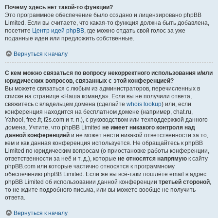
Почему здесь нет такой-то функции?
Это программное обеспечение было создано и лицензировано phpBB
Limited. Если вы считаете, что какая-то функция должна быть добавлена,
посетите
Центр идей phpBB
, где можно отдать свой голос за уже
поданные идеи или предложить собственные.
Вернуться к началу
С кем можно связаться по вопросу некорректного использования и/или
юридических вопросов, связанных с этой конференцией?
Вы можете связаться с любым из администраторов, перечисленных в
списке на странице «Наша команда». Если вы не получили ответа,
свяжитесь с владельцем домена (сделайте
whois lookup
) или, если
конференция находится на бесплатном домене (например, chat.ru,
Yahoo!, free.fr, f2s.com и т. п.), с руководством или техподдержкой данного
домена. Учтите, что phpBB Limited
не имеет никакого контроля над
данной конференцией
и не может нести никакой ответственности за то,
кем и как данная конференция используется. Не обращайтесь к phpBB
Limited по юридическим вопросам (о приостановке работы конференции,
ответственности за неё и т. д.), которые
не относятся напрямую
к сайту
phpBB.com или которые частично относятся к программному
обеспечению phpBB Limited. Если же вы всё-таки пошлёте email в адрес
phpBB Limited об использовании данной конференции
третьей стороной
,
то не ждите подробного письма, или вы можете вообще не получить
ответа.
Вернуться к началу