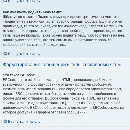
Вернуться к началу
Как мне вновь поднять мою тему?
Щёлкнув по ссылке «Поднять тему» при просмотре темы, вы можете
«поднять» её в верхнюю часть первой страницы форума. Если этого не
происходит, то это означает, что возможность поднятия тем могла быть
отключена, или время, которое должно пройти до повторного поднятия
темы, ещё не прошло. Также можно поднять тему, просто ответив на неё,
однако удостоверьтесь, что тем самым вы не нарушаете правила
конференции, на которой находитесь.
Вернуться к началу
Форматирование сообщений и типы создаваемых тем
Что такое BBCode?
BBCode — это особая реализация HTML, предлагающая большие
возможности по форматированию отдельных частей сообщения.
Возможность использования BBCode определяется администратором,
однако BBCode также может быть отключён на уровне сообщения в
форме для его отправки. BBCode очень похож на HTML, но теги в нём
заключаются в квадратные скобки [ и ], а не в < и >. За дополнительной
информацией о BBCode обратитесь к руководству по BBCode, ссылка на
которое доступна из формы отправки сообщений.
Вернуться к началу