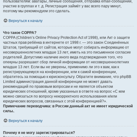
пользователям: аватары, личные сообщения, отправка email-сообщений,
участие в группах и т. д. Регистрация займёт у вас всего пару минут,
поэтому мы рекомендуем это сделать.
Вернуться к началу
Что такое COPPA?
COPPA (Children’s Online Privacy Protection Act of 1998), или Акт о защите
частных прав ребёнка в интернете от 1998 г. — это закон Соединённых
Штатов, требующий от сайтов, которые могут собирать информацию от
несовершеннолетних младше 13 лет, иметь на это письменное согласие
родителей. Допустимо наличие иного вида подтверждения того, что
опекуны разрешают сбор личной информации от несовершеннолетних
младше 13 лет. Если вы не уверены, применимо ли это к вам, как к
регистрирующемуся на конференции, или к самой конференции,
обратитесь за помощью к юрисконсульту. Обратите внимание, что phpBB
Limited администрация данной конференции не может давать
рекомендаций по правовым вопросам и не является объектом
юридических отношений, кроме указанных в ответе на вопрос «С кем
можно связаться по вопросу некорректного использования и/или
юридических вопросов, связанных с этой конференцией?».
Примечание переводчика: в России данный акт не имеет юридической
силы.
.
Вернуться к началу
Почему я не могу зарегистрироваться?