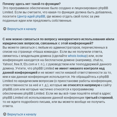
Почему здесь нет такой-то функции?
Это программное обеспечение было создано и лицензировано phpBB
Limited. Если вы считаете, что какая-то функция должна быть добавлена,
посетите
Центр идей phpBB
, где можно отдать свой голос за уже
поданные идеи или предложить собственные.
Вернуться к началу
С кем можно связаться по вопросу некорректного использования и/или
юридических вопросов, связанных с этой конференцией?
Вы можете связаться с любым из администраторов, перечисленных в
списке на странице «Наша команда». Если вы не получили ответа,
свяжитесь с владельцем домена (сделайте
whois lookup
) или, если
конференция находится на бесплатном домене (например, chat.ru,
Yahoo!, free.fr, f2s.com и т. п.), с руководством или техподдержкой данного
домена. Учтите, что phpBB Limited
не имеет никакого контроля над
данной конференцией
и не может нести никакой ответственности за то,
кем и как данная конференция используется. Не обращайтесь к phpBB
Limited по юридическим вопросам (о приостановке работы конференции,
ответственности за неё и т. д.), которые
не относятся напрямую
к сайту
phpBB.com или которые частично относятся к программному
обеспечению phpBB Limited. Если же вы всё-таки пошлёте email в адрес
phpBB Limited об использовании данной конференции
третьей стороной
,
то не ждите подробного письма, или вы можете вообще не получить
ответа.
Вернуться к началу