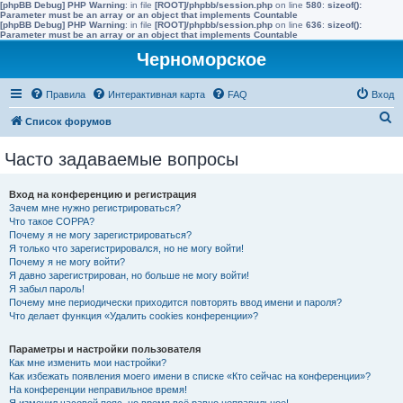
[phpBB Debug] PHP Warning
: in file
[ROOT]/phpbb/session.php
on line
580
:
sizeof():
Parameter must be an array or an object that implements Countable
[phpBB Debug] PHP Warning
: in file
[ROOT]/phpbb/session.php
on line
636
:
sizeof():
Parameter must be an array or an object that implements Countable
Черноморское
Правила
Интерактивная карта
FAQ
Вход
П
Список форумов
о
Часто задаваемые вопросы
и
с
Вход на конференцию и регистрация
к
Зачем мне нужно регистрироваться?
Что такое COPPA?
Почему я не могу зарегистрироваться?
Я только что зарегистрировался, но не могу войти!
Почему я не могу войти?
Я давно зарегистрирован, но больше не могу войти!
Я забыл пароль!
Почему мне периодически приходится повторять ввод имени и пароля?
Что делает функция «Удалить cookies конференции»?
Параметры и настройки пользователя
Как мне изменить мои настройки?
Как избежать появления моего имени в списке «Кто сейчас на конференции»?
На конференции неправильное время!