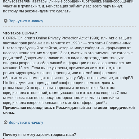
пользователям: аватары, личные сообщения, отправка email-сообщений,
участие в группах и т. д. Регистрация займёт у вас всего пару минут,
поэтому мы рекомендуем это сделать.
Вернуться к началу
Что такое COPPA?
COPPA (Children’s Online Privacy Protection Act of 1998), или Акт о защите
частных прав ребёнка в интернете от 1998 г. — это закон Соединённых
Штатов, требующий от сайтов, которые могут собирать информацию от
несовершеннолетних младше 13 лет, иметь на это письменное согласие
родителей. Допустимо наличие иного вида подтверждения того, что
опекуны разрешают сбор личной информации от несовершеннолетних
младше 13 лет. Если вы не уверены, применимо ли это к вам, как к
регистрирующемуся на конференции, или к самой конференции,
обратитесь за помощью к юрисконсульту. Обратите внимание, что phpBB
Limited администрация данной конференции не может давать
рекомендаций по правовым вопросам и не является объектом
юридических отношений, кроме указанных в ответе на вопрос «С кем
можно связаться по вопросу некорректного использования и/или
юридических вопросов, связанных с этой конференцией?».
Примечание переводчика: в России данный акт не имеет юридической
силы.
.
Вернуться к началу
Почему я не могу зарегистрироваться?