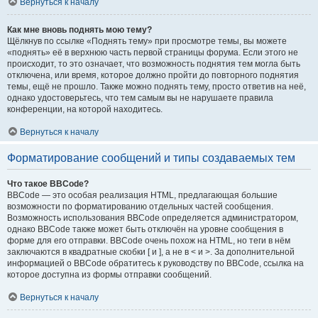
Вернуться к началу
Как мне вновь поднять мою тему?
Щёлкнув по ссылке «Поднять тему» при просмотре темы, вы можете
«поднять» её в верхнюю часть первой страницы форума. Если этого не
происходит, то это означает, что возможность поднятия тем могла быть
отключена, или время, которое должно пройти до повторного поднятия
темы, ещё не прошло. Также можно поднять тему, просто ответив на неё,
однако удостоверьтесь, что тем самым вы не нарушаете правила
конференции, на которой находитесь.
Вернуться к началу
Форматирование сообщений и типы создаваемых тем
Что такое BBCode?
BBCode — это особая реализация HTML, предлагающая большие
возможности по форматированию отдельных частей сообщения.
Возможность использования BBCode определяется администратором,
однако BBCode также может быть отключён на уровне сообщения в
форме для его отправки. BBCode очень похож на HTML, но теги в нём
заключаются в квадратные скобки [ и ], а не в < и >. За дополнительной
информацией о BBCode обратитесь к руководству по BBCode, ссылка на
которое доступна из формы отправки сообщений.
Вернуться к началу