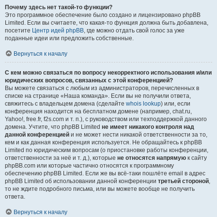
Почему здесь нет такой-то функции?
Это программное обеспечение было создано и лицензировано phpBB
Limited. Если вы считаете, что какая-то функция должна быть добавлена,
посетите
Центр идей phpBB
, где можно отдать свой голос за уже
поданные идеи или предложить собственные.
Вернуться к началу
С кем можно связаться по вопросу некорректного использования и/или
юридических вопросов, связанных с этой конференцией?
Вы можете связаться с любым из администраторов, перечисленных в
списке на странице «Наша команда». Если вы не получили ответа,
свяжитесь с владельцем домена (сделайте
whois lookup
) или, если
конференция находится на бесплатном домене (например, chat.ru,
Yahoo!, free.fr, f2s.com и т. п.), с руководством или техподдержкой данного
домена. Учтите, что phpBB Limited
не имеет никакого контроля над
данной конференцией
и не может нести никакой ответственности за то,
кем и как данная конференция используется. Не обращайтесь к phpBB
Limited по юридическим вопросам (о приостановке работы конференции,
ответственности за неё и т. д.), которые
не относятся напрямую
к сайту
phpBB.com или которые частично относятся к программному
обеспечению phpBB Limited. Если же вы всё-таки пошлёте email в адрес
phpBB Limited об использовании данной конференции
третьей стороной
,
то не ждите подробного письма, или вы можете вообще не получить
ответа.
Вернуться к началу