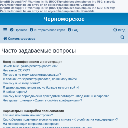
[phpBB Debug] PHP Warning
: in file
[ROOT]/phpbb/session.php
on line
580
:
sizeof():
Parameter must be an array or an object that implements Countable
[phpBB Debug] PHP Warning
: in file
[ROOT]/phpbb/session.php
on line
636
:
sizeof():
Parameter must be an array or an object that implements Countable
Черноморское
Правила
Интерактивная карта
FAQ
Вход
П
Список форумов
о
Часто задаваемые вопросы
и
с
Вход на конференцию и регистрация
к
Зачем мне нужно регистрироваться?
Что такое COPPA?
Почему я не могу зарегистрироваться?
Я только что зарегистрировался, но не могу войти!
Почему я не могу войти?
Я давно зарегистрирован, но больше не могу войти!
Я забыл пароль!
Почему мне периодически приходится повторять ввод имени и пароля?
Что делает функция «Удалить cookies конференции»?
Параметры и настройки пользователя
Как мне изменить мои настройки?
Как избежать появления моего имени в списке «Кто сейчас на конференции»?
На конференции неправильное время!