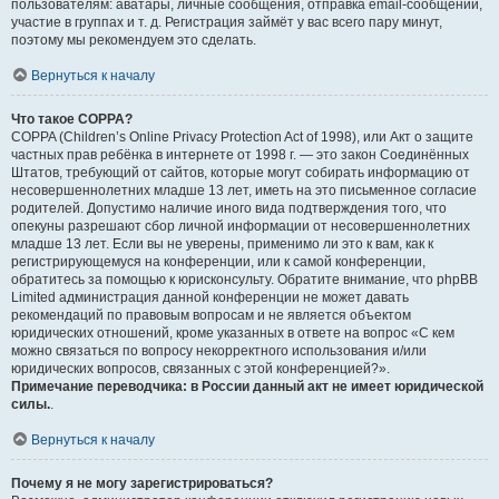
пользователям: аватары, личные сообщения, отправка email-сообщений,
участие в группах и т. д. Регистрация займёт у вас всего пару минут,
поэтому мы рекомендуем это сделать.
Вернуться к началу
Что такое COPPA?
COPPA (Children’s Online Privacy Protection Act of 1998), или Акт о защите
частных прав ребёнка в интернете от 1998 г. — это закон Соединённых
Штатов, требующий от сайтов, которые могут собирать информацию от
несовершеннолетних младше 13 лет, иметь на это письменное согласие
родителей. Допустимо наличие иного вида подтверждения того, что
опекуны разрешают сбор личной информации от несовершеннолетних
младше 13 лет. Если вы не уверены, применимо ли это к вам, как к
регистрирующемуся на конференции, или к самой конференции,
обратитесь за помощью к юрисконсульту. Обратите внимание, что phpBB
Limited администрация данной конференции не может давать
рекомендаций по правовым вопросам и не является объектом
юридических отношений, кроме указанных в ответе на вопрос «С кем
можно связаться по вопросу некорректного использования и/или
юридических вопросов, связанных с этой конференцией?».
Примечание переводчика: в России данный акт не имеет юридической
силы.
.
Вернуться к началу
Почему я не могу зарегистрироваться?