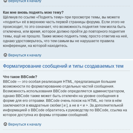
Вернуться к началу
Как мне вновь поднять мою тему?
Щёлкнув по ссылке «Поднять тему» при просмотре темы, вы можете
«поднять» её в верхнюю часть первой страницы форума. Если этого не
происходит, то это означает, что возможность поднятия тем могла быть
отключена, или время, которое должно пройти до повторного поднятия
темы, ещё не прошло. Также можно поднять тему, просто ответив на неё,
однако удостоверьтесь, что тем самым вы не нарушаете правила
конференции, на которой находитесь.
Вернуться к началу
Форматирование сообщений и типы создаваемых тем
Что такое BBCode?
BBCode — это особая реализация HTML, предлагающая большие
возможности по форматированию отдельных частей сообщения.
Возможность использования BBCode определяется администратором,
однако BBCode также может быть отключён на уровне сообщения в
форме для его отправки. BBCode очень похож на HTML, но теги в нём
заключаются в квадратные скобки [ и ], а не в < и >. За дополнительной
информацией о BBCode обратитесь к руководству по BBCode, ссылка на
которое доступна из формы отправки сообщений.
Вернуться к началу