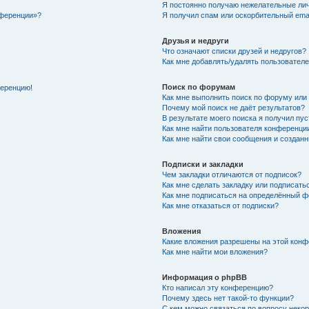
Я постоянно получаю нежелательные ли
нференции»?
Я получил спам или оскорбительный email
Друзья и недруги
Что означают списки друзей и недругов?
Как мне добавлять/удалять пользователе
Поиск по форумам
ференцию!
Как мне выполнить поиск по форуму ил
Почему мой поиск не даёт результатов?
В результате моего поиска я получил пу
Как мне найти пользователя конференци
Как мне найти свои сообщения и создан
Подписки и закладки
Чем закладки отличаются от подписок?
Как мне сделать закладку или подписат
Как мне подписаться на определённый 
Как мне отказаться от подписки?
Вложения
Какие вложения разрешены на этой кон
Как мне найти мои вложения?
Информация о phpBB
Кто написал эту конференцию?
Почему здесь нет такой-то функции?
С кем можно связаться по вопросу неко