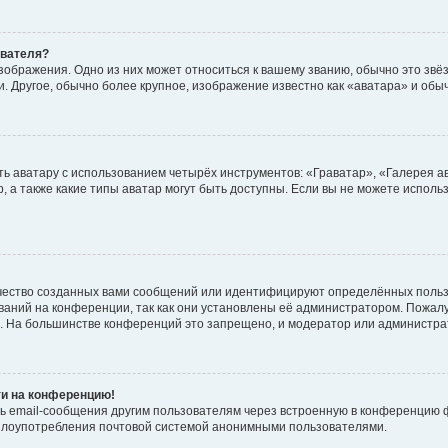
ователя?
зображения. Одно из них может относиться к вашему званию, обычно это звёзд
. Другое, обычно более крупное, изображение известно как «аватара» и обы
ь аватару с использованием четырёх инструментов: «Граватар», «Галерея а
, а также какие типы аватар могут быть доступны. Если вы не можете испол
чество созданных вами сообщений или идентифицируют определённых польз
аний на конференции, так как они установлены её администратором. Пожал
е. На большинстве конференций это запрещено, и модератор или администра
ти на конференцию!
ь email-сообщения другим пользователям через встроенную в конференцию ф
ь злоупотребления почтовой системой анонимными пользователями.