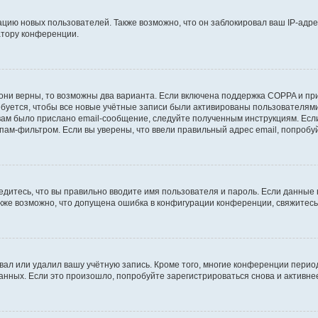
ию новых пользователей. Также возможно, что он заблокировал ваш IP-адре
атору конференции.
они верны, то возможны два варианта. Если включена поддержка COPPA и при 
уется, чтобы все новые учётные записи были активированы пользователями
ам было прислано email-сообщение, следуйте полученным инструкциям. Если
пам-фильтром. Если вы уверены, что ввели правильный адрес email, попробу
едитесь, что вы правильно вводите имя пользователя и пароль. Если данные
Также возможно, что допущена ошибка в конфигурации конференции, свяжитес
вал или удалил вашу учётную запись. Кроме того, многие конференции перио
ных. Если это произошло, попробуйте зарегистрироваться снова и активнее 