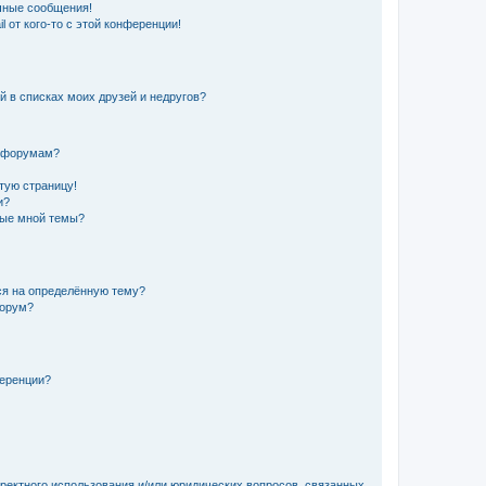
чные сообщения!
 от кого-то с этой конференции!
й в списках моих друзей и недругов?
и форумам?
стую страницу!
и?
ные мной темы?
ься на определённую тему?
форум?
ференции?
рректного использования и/или юридических вопросов, связанных