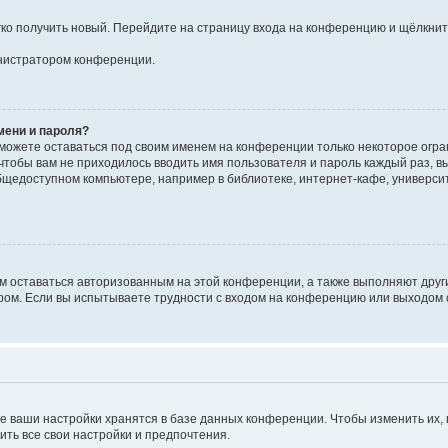
егко получить новый. Перейдите на страницу входа на конференцию и щёлкни
инистратором конференции.
мени и пароля?
сможете оставаться под своим именем на конференции только некоторое огран
 чтобы вам не приходилось вводить имя пользователя и пароль каждый раз, 
щедоступном компьютере, например в библиотеке, интернет-кафе, университе
ам оставаться авторизованным на этой конференции, а также выполняют друг
ом. Если вы испытываете трудности с входом на конференцию или выходом с
е ваши настройки хранятся в базе данных конференции. Чтобы изменить их,
ить все свои настройки и предпочтения.