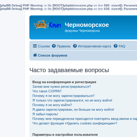
[phpBB Debug] PHP Warning
: in file
[ROOT]/phpbb/session.php
on line
580
:
sizeof(): Parame
[phpBB Debug] PHP Warning
: in file
[ROOT]/phpbb/session.php
on line
636
:
sizeof(): Parame
Черноморское
форумы Черноморска
Ссылки
Правила
Интерактивная карта
FAQ
Список форумов
Часто задаваемые вопросы
Вход на конференцию и регистрация
Зачем мне нужно регистрироваться?
Что такое COPPA?
Почему я не могу зарегистрироваться?
Я только что зарегистрировался, но не могу войти!
Почему я не могу войти?
Я давно зарегистрирован, но больше не могу войти!
Я забыл пароль!
Почему мне периодически приходится повторять ввод имени и па
Что делает функция «Удалить cookies конференции»?
Параметры и настройки пользователя