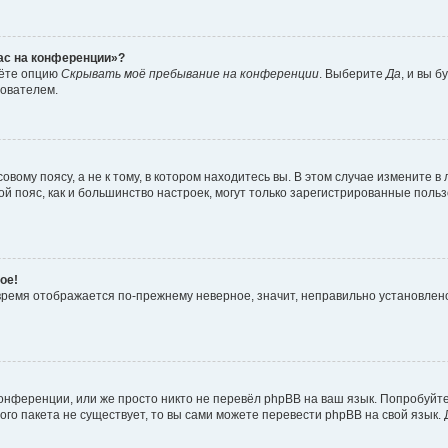
час на конференции»?
дёте опцию
Скрывать моё пребывание на конференции
. Выберите
Да
, и вы 
зователем.
вому поясу, а не к тому, в котором находитесь вы. В этом случае измените в 
овой пояс, как и большинство настроек, могут только зарегистрированные пол
ое!
о время отображается по-прежнему неверное, значит, неправильно установле
онференции, или же просто никто не перевёл phpBB на ваш язык. Попробуйт
вого пакета не существует, то вы сами можете перевести phpBB на свой язы