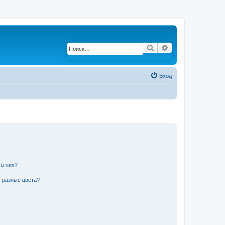
Поиск
Расширенный по
Вход
 в них?
 разные цвета?