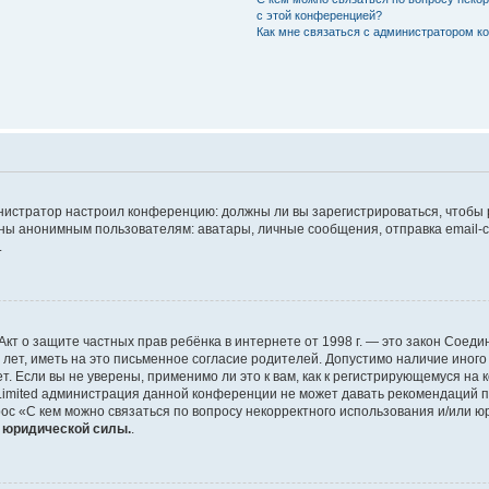
с этой конференцией?
Как мне связаться с администратором 
дминистратор настроил конференцию: должны ли вы зарегистрироваться, чтобы
 анонимным пользователям: аватары, личные сообщения, отправка email-сооб
.
 или Акт о защите частных прав ребёнка в интернете от 1998 г. — это закон Со
т, иметь на это письменное согласие родителей. Допустимо наличие иного
 Если вы не уверены, применимо ли это к вам, как к регистрирующемуся на 
Limited администрация данной конференции не может давать рекомендаций 
ос «С кем можно связаться по вопросу некорректного использования и/или ю
т юридической силы.
.