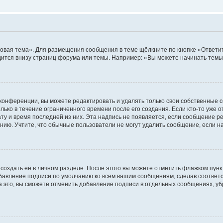
овая тема». Для размещения сообщения в теме щёлкните по кнопке «Ответит
ится внизу страниц форума или темы. Например: «Вы можете начинать темы»
конференции, вы можете редактировать и удалять только свои собственные 
ько в течение ограниченного времени после его создания. Если кто-то уже 
дату и время последней из них. Эта надпись не появляется, если сообщение 
ию. Учтите, что обычные пользователи не могут удалить сообщение, если на 
создать её в личном разделе. После этого вы можете отметить флажком пун
обавление подписи по умолчанию ко всем вашим сообщениям, сделав соотве
а это, вы сможете отменить добавление подписи в отдельных сообщениях, у