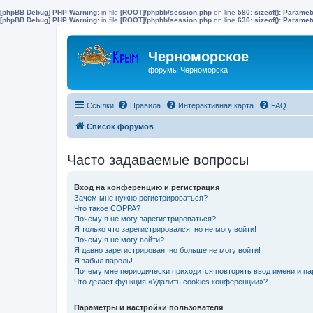
[phpBB Debug] PHP Warning
: in file
[ROOT]/phpbb/session.php
on line
580
:
sizeof(): Parame
[phpBB Debug] PHP Warning
: in file
[ROOT]/phpbb/session.php
on line
636
:
sizeof(): Parame
Черноморское
форумы Черноморска
Ссылки
Правила
Интерактивная карта
FAQ
Список форумов
Часто задаваемые вопросы
Вход на конференцию и регистрация
Зачем мне нужно регистрироваться?
Что такое COPPA?
Почему я не могу зарегистрироваться?
Я только что зарегистрировался, но не могу войти!
Почему я не могу войти?
Я давно зарегистрирован, но больше не могу войти!
Я забыл пароль!
Почему мне периодически приходится повторять ввод имени и па
Что делает функция «Удалить cookies конференции»?
Параметры и настройки пользователя