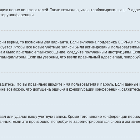
ию новых пользователей. Также возможно, что он заблокировал ваш IP-адре
атору конференции.
они верны, то возможны два варианта. Если включена поддержка COPPA и при 
уется, чтобы все новые учётные записи были активированы пользователями
ам было прислано email-сообщение, следуйте полученным инструкциям. Если
пам-фильтром. Если вы уверены, что ввели правильный адрес email, попробу
едитесь, что вы правильно вводите имя пользователя и пароль. Если данные
Также возможно, что допущена ошибка в конфигурации конференции, свяжитес
вал или удалил вашу учётную запись. Кроме того, многие конференции перио
ных. Если это произошло, попробуйте зарегистрироваться снова и активнее 