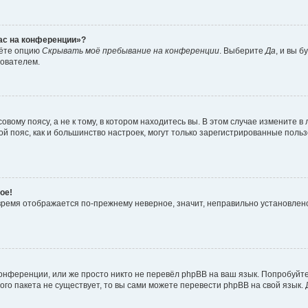
час на конференции»?
дёте опцию
Скрывать моё пребывание на конференции
. Выберите
Да
, и вы 
зователем.
вому поясу, а не к тому, в котором находитесь вы. В этом случае измените в 
овой пояс, как и большинство настроек, могут только зарегистрированные пол
ое!
о время отображается по-прежнему неверное, значит, неправильно установле
онференции, или же просто никто не перевёл phpBB на ваш язык. Попробуйт
вого пакета не существует, то вы сами можете перевести phpBB на свой язы