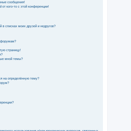
чные сообщения!
 от кого-то с этой конференции!
й в списках моих друзей и недругов?
и форумам?
стую страницу!
и?
ные мной темы?
ься на определённую тему?
форум?
ференции?
рректного использования и/или юридических вопросов, связанных