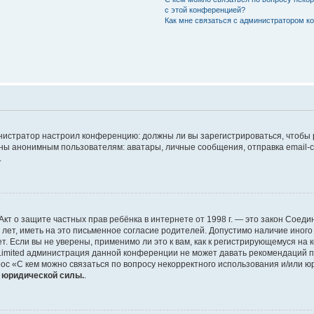
с этой конференцией?
Как мне связаться с администратором 
дминистратор настроил конференцию: должны ли вы зарегистрироваться, чтобы
 анонимным пользователям: аватары, личные сообщения, отправка email-сооб
.
 или Акт о защите частных прав ребёнка в интернете от 1998 г. — это закон Со
т, иметь на это письменное согласие родителей. Допустимо наличие иного
 Если вы не уверены, применимо ли это к вам, как к регистрирующемуся на 
Limited администрация данной конференции не может давать рекомендаций 
ос «С кем можно связаться по вопросу некорректного использования и/или ю
т юридической силы.
.