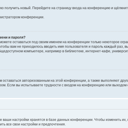
егко получить новый. Перейдите на страницу входа на конференцию и щёлкни
инистратором конференции.
мени и пароля?
сможете оставаться под своим именем на конференции только некоторое огран
 чтобы вам не приходилось вводить имя пользователя и пароль каждый раз, 
щедоступном компьютере, например в библиотеке, интернет-кафе, университе
ам оставаться авторизованным на этой конференции, а также выполняют друг
ом. Если вы испытываете трудности с входом на конференцию или выходом с
е ваши настройки хранятся в базе данных конференции. Чтобы изменить их,
ить все свои настройки и предпочтения.