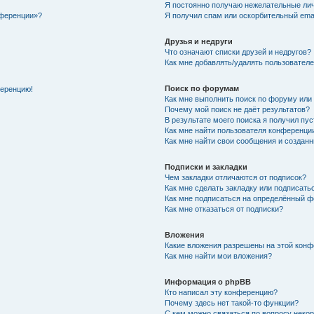
Я постоянно получаю нежелательные ли
нференции»?
Я получил спам или оскорбительный email
Друзья и недруги
Что означают списки друзей и недругов?
Как мне добавлять/удалять пользователе
Поиск по форумам
ференцию!
Как мне выполнить поиск по форуму ил
Почему мой поиск не даёт результатов?
В результате моего поиска я получил пу
Как мне найти пользователя конференци
Как мне найти свои сообщения и создан
Подписки и закладки
Чем закладки отличаются от подписок?
Как мне сделать закладку или подписат
Как мне подписаться на определённый 
Как мне отказаться от подписки?
Вложения
Какие вложения разрешены на этой кон
Как мне найти мои вложения?
Информация о phpBB
Кто написал эту конференцию?
Почему здесь нет такой-то функции?
С кем можно связаться по вопросу неко