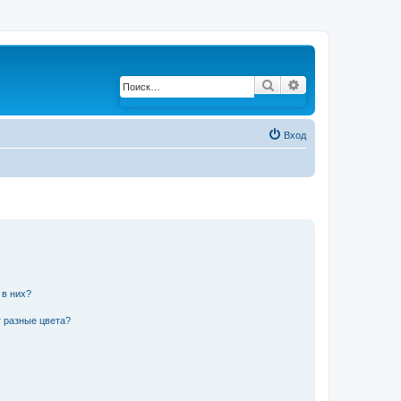
Поиск
Расширенный по
Вход
 в них?
 разные цвета?