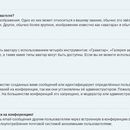
ователя?
зображения. Одно из них может относиться к вашему званию, обычно это звёзд
. Другое, обычно более крупное, изображение известно как «аватара» и обы
ь аватару с использованием четырёх инструментов: «Граватар», «Галерея а
, а также какие типы аватар могут быть доступны. Если вы не можете испол
чество созданных вами сообщений или идентифицируют определённых польз
аний на конференции, так как они установлены её администратором. Пожал
е. На большинстве конференций это запрещено, и модератор или администра
ти на конференцию!
ь email-сообщения другим пользователям через встроенную в конференцию ф
ь злоупотребления почтовой системой анонимными пользователями.