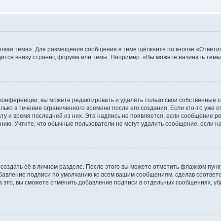
овая тема». Для размещения сообщения в теме щёлкните по кнопке «Ответит
ится внизу страниц форума или темы. Например: «Вы можете начинать темы»
конференции, вы можете редактировать и удалять только свои собственные 
ько в течение ограниченного времени после его создания. Если кто-то уже 
дату и время последней из них. Эта надпись не появляется, если сообщение 
ию. Учтите, что обычные пользователи не могут удалить сообщение, если на 
создать её в личном разделе. После этого вы можете отметить флажком пун
обавление подписи по умолчанию ко всем вашим сообщениям, сделав соотве
а это, вы сможете отменить добавление подписи в отдельных сообщениях, у