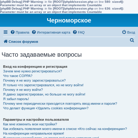
[phpBB Debug] PHP Warning
: in file
[ROOT]/phpbb/session.php
on line
580
:
sizeof():
Parameter must be an array or an object that implements Countable
[phpBB Debug] PHP Warning
: in file
[ROOT]/phpbb/session.php
on line
636
:
sizeof():
Parameter must be an array or an object that implements Countable
Черноморское
Правила
Интерактивная карта
FAQ
Вход
П
Список форумов
о
Часто задаваемые вопросы
и
с
Вход на конференцию и регистрация
к
Зачем мне нужно регистрироваться?
Что такое COPPA?
Почему я не могу зарегистрироваться?
Я только что зарегистрировался, но не могу войти!
Почему я не могу войти?
Я давно зарегистрирован, но больше не могу войти!
Я забыл пароль!
Почему мне периодически приходится повторять ввод имени и пароля?
Что делает функция «Удалить cookies конференции»?
Параметры и настройки пользователя
Как мне изменить мои настройки?
Как избежать появления моего имени в списке «Кто сейчас на конференции»?
На конференции неправильное время!