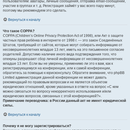
пользователям: аватары, личные сообщения, отправка email-сообщений,
участие в группах и т. д. Регистрация займёт у вас всего пару минут,
поэтому мы рекомендуем это сделать.
Вернуться к началу
Что такое COPPA?
COPPA (Children’s Online Privacy Protection Act of 1998), или Акт о защите
частных прав ребёнка в интернете от 1998 г. — это закон Соединённых
Штатов, требующий от сайтов, которые могут собирать информацию от
несовершеннолетних младше 13 лет, иметь на это письменное согласие
родителей. Допустимо наличие иного вида подтверждения того, что
опекуны разрешают сбор личной информации от несовершеннолетних
младше 13 лет. Если вы не уверены, применимо ли это к вам, как к
регистрирующемуся на конференции, или к самой конференции,
обратитесь за помощью к юрисконсульту. Обратите внимание, что phpBB
Limited администрация данной конференции не может давать
рекомендаций по правовым вопросам и не является объектом
юридических отношений, кроме указанных в ответе на вопрос «С кем
можно связаться по вопросу некорректного использования и/или
юридических вопросов, связанных с этой конференцией?».
Примечание переводчика: в России данный акт не имеет юридической
силы.
.
Вернуться к началу
Почему я не могу зарегистрироваться?