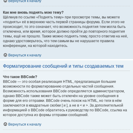
Вернуться к началу
Как мне вновь поднять мою тему?
Щёлкнув по ссылке «Поднять тему» при просмотре темы, вы можете
«поднять» её в верхнюю часть первой страницы форума. Если этого не
происходит, то это означает, что возможность поднятия тем могла быть
отключена, или время, которое должно пройти до повторного поднятия
темы, ещё не прошло. Также можно поднять тему, просто ответив на неё,
однако удостоверьтесь, что тем самым вы не нарушаете правила
конференции, на которой находитесь.
Вернуться к началу
Форматирование сообщений и типы создаваемых тем
Что такое BBCode?
BBCode — это особая реализация HTML, предлагающая большие
возможности по форматированию отдельных частей сообщения.
Возможность использования BBCode определяется администратором,
однако BBCode также может быть отключён на уровне сообщения в
форме для его отправки. BBCode очень похож на HTML, но теги в нём
заключаются в квадратные скобки [ и ], а не в < и >. За дополнительной
информацией о BBCode обратитесь к руководству по BBCode, ссылка на
которое доступна из формы отправки сообщений.
Вернуться к началу