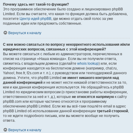
Почему здесь нет такой-то функции?
Это программное обеспечение было создано и лицензировано phpBB
Limited. Если вы считаете, что какая-то функция должна быть добавлена,
посетите
Центр идей phpBB
, где можно отдать свой голос за уже
поданные идеи или предложить собственные.
Вернуться к началу
С кем можно связаться по вопросу некорректного использования и/или
юридических вопросов, связанных с этой конференцией?
Вы можете связаться с любым из администраторов, перечисленных в
списке на странице «Наша команда». Если вы не получили ответа,
свяжитесь с владельцем домена (сделайте
whois lookup
) или, если
конференция находится на бесплатном домене (например, chat.ru,
Yahoo!, free.fr, f2s.com и т. п.), с руководством или техподдержкой данного
домена. Учтите, что phpBB Limited
не имеет никакого контроля над
данной конференцией
и не может нести никакой ответственности за то,
кем и как данная конференция используется. Не обращайтесь к phpBB
Limited по юридическим вопросам (о приостановке работы конференции,
ответственности за неё и т. д.), которые
не относятся напрямую
к сайту
phpBB.com или которые частично относятся к программному
обеспечению phpBB Limited. Если же вы всё-таки пошлёте email в адрес
phpBB Limited об использовании данной конференции
третьей стороной
,
то не ждите подробного письма, или вы можете вообще не получить
ответа.
Вернуться к началу