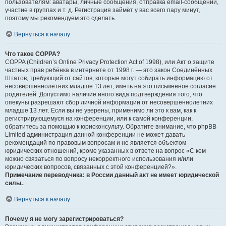
пользователям: аватары, личные сообщения, отправка email-сообщений,
участие в группах и т. д. Регистрация займёт у вас всего пару минут,
поэтому мы рекомендуем это сделать.
Вернуться к началу
Что такое COPPA?
COPPA (Children’s Online Privacy Protection Act of 1998), или Акт о защите
частных прав ребёнка в интернете от 1998 г. — это закон Соединённых
Штатов, требующий от сайтов, которые могут собирать информацию от
несовершеннолетних младше 13 лет, иметь на это письменное согласие
родителей. Допустимо наличие иного вида подтверждения того, что
опекуны разрешают сбор личной информации от несовершеннолетних
младше 13 лет. Если вы не уверены, применимо ли это к вам, как к
регистрирующемуся на конференции, или к самой конференции,
обратитесь за помощью к юрисконсульту. Обратите внимание, что phpBB
Limited администрация данной конференции не может давать
рекомендаций по правовым вопросам и не является объектом
юридических отношений, кроме указанных в ответе на вопрос «С кем
можно связаться по вопросу некорректного использования и/или
юридических вопросов, связанных с этой конференцией?».
Примечание переводчика: в России данный акт не имеет юридической
силы.
.
Вернуться к началу
Почему я не могу зарегистрироваться?