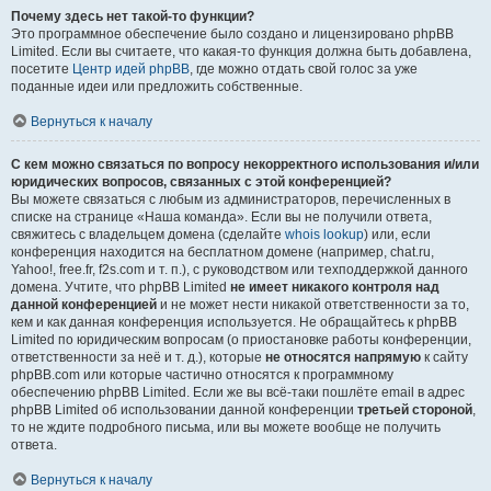
Почему здесь нет такой-то функции?
Это программное обеспечение было создано и лицензировано phpBB
Limited. Если вы считаете, что какая-то функция должна быть добавлена,
посетите
Центр идей phpBB
, где можно отдать свой голос за уже
поданные идеи или предложить собственные.
Вернуться к началу
С кем можно связаться по вопросу некорректного использования и/или
юридических вопросов, связанных с этой конференцией?
Вы можете связаться с любым из администраторов, перечисленных в
списке на странице «Наша команда». Если вы не получили ответа,
свяжитесь с владельцем домена (сделайте
whois lookup
) или, если
конференция находится на бесплатном домене (например, chat.ru,
Yahoo!, free.fr, f2s.com и т. п.), с руководством или техподдержкой данного
домена. Учтите, что phpBB Limited
не имеет никакого контроля над
данной конференцией
и не может нести никакой ответственности за то,
кем и как данная конференция используется. Не обращайтесь к phpBB
Limited по юридическим вопросам (о приостановке работы конференции,
ответственности за неё и т. д.), которые
не относятся напрямую
к сайту
phpBB.com или которые частично относятся к программному
обеспечению phpBB Limited. Если же вы всё-таки пошлёте email в адрес
phpBB Limited об использовании данной конференции
третьей стороной
,
то не ждите подробного письма, или вы можете вообще не получить
ответа.
Вернуться к началу