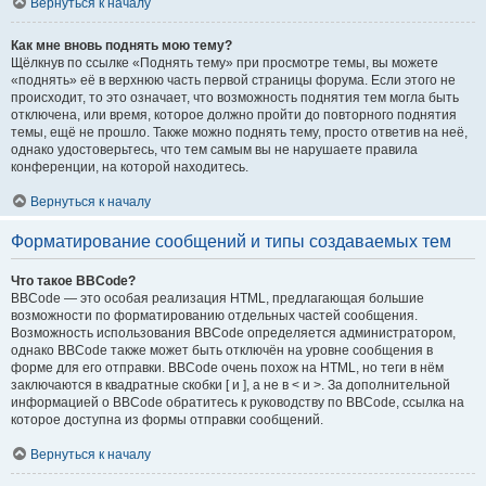
Вернуться к началу
Как мне вновь поднять мою тему?
Щёлкнув по ссылке «Поднять тему» при просмотре темы, вы можете
«поднять» её в верхнюю часть первой страницы форума. Если этого не
происходит, то это означает, что возможность поднятия тем могла быть
отключена, или время, которое должно пройти до повторного поднятия
темы, ещё не прошло. Также можно поднять тему, просто ответив на неё,
однако удостоверьтесь, что тем самым вы не нарушаете правила
конференции, на которой находитесь.
Вернуться к началу
Форматирование сообщений и типы создаваемых тем
Что такое BBCode?
BBCode — это особая реализация HTML, предлагающая большие
возможности по форматированию отдельных частей сообщения.
Возможность использования BBCode определяется администратором,
однако BBCode также может быть отключён на уровне сообщения в
форме для его отправки. BBCode очень похож на HTML, но теги в нём
заключаются в квадратные скобки [ и ], а не в < и >. За дополнительной
информацией о BBCode обратитесь к руководству по BBCode, ссылка на
которое доступна из формы отправки сообщений.
Вернуться к началу