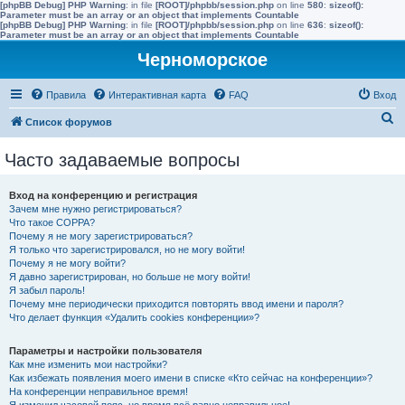
[phpBB Debug] PHP Warning
: in file
[ROOT]/phpbb/session.php
on line
580
:
sizeof():
Parameter must be an array or an object that implements Countable
[phpBB Debug] PHP Warning
: in file
[ROOT]/phpbb/session.php
on line
636
:
sizeof():
Parameter must be an array or an object that implements Countable
Черноморское
Правила
Интерактивная карта
FAQ
Вход
П
Список форумов
о
Часто задаваемые вопросы
и
с
Вход на конференцию и регистрация
к
Зачем мне нужно регистрироваться?
Что такое COPPA?
Почему я не могу зарегистрироваться?
Я только что зарегистрировался, но не могу войти!
Почему я не могу войти?
Я давно зарегистрирован, но больше не могу войти!
Я забыл пароль!
Почему мне периодически приходится повторять ввод имени и пароля?
Что делает функция «Удалить cookies конференции»?
Параметры и настройки пользователя
Как мне изменить мои настройки?
Как избежать появления моего имени в списке «Кто сейчас на конференции»?
На конференции неправильное время!