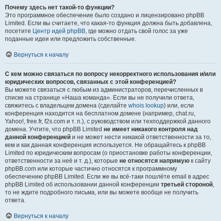
Почему здесь нет такой-то функции?
Это программное обеспечение было создано и лицензировано phpBB
Limited. Если вы считаете, что какая-то функция должна быть добавлена,
посетите
Центр идей phpBB
, где можно отдать свой голос за уже
поданные идеи или предложить собственные.
Вернуться к началу
С кем можно связаться по вопросу некорректного использования и/или
юридических вопросов, связанных с этой конференцией?
Вы можете связаться с любым из администраторов, перечисленных в
списке на странице «Наша команда». Если вы не получили ответа,
свяжитесь с владельцем домена (сделайте
whois lookup
) или, если
конференция находится на бесплатном домене (например, chat.ru,
Yahoo!, free.fr, f2s.com и т. п.), с руководством или техподдержкой данного
домена. Учтите, что phpBB Limited
не имеет никакого контроля над
данной конференцией
и не может нести никакой ответственности за то,
кем и как данная конференция используется. Не обращайтесь к phpBB
Limited по юридическим вопросам (о приостановке работы конференции,
ответственности за неё и т. д.), которые
не относятся напрямую
к сайту
phpBB.com или которые частично относятся к программному
обеспечению phpBB Limited. Если же вы всё-таки пошлёте email в адрес
phpBB Limited об использовании данной конференции
третьей стороной
,
то не ждите подробного письма, или вы можете вообще не получить
ответа.
Вернуться к началу