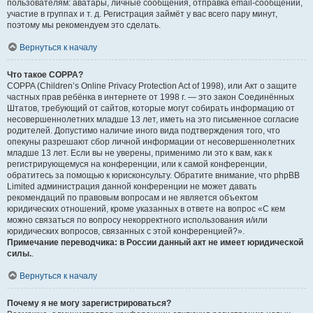
пользователям: аватары, личные сообщения, отправка email-сообщений,
участие в группах и т. д. Регистрация займёт у вас всего пару минут,
поэтому мы рекомендуем это сделать.
Вернуться к началу
Что такое COPPA?
COPPA (Children’s Online Privacy Protection Act of 1998), или Акт о защите
частных прав ребёнка в интернете от 1998 г. — это закон Соединённых
Штатов, требующий от сайтов, которые могут собирать информацию от
несовершеннолетних младше 13 лет, иметь на это письменное согласие
родителей. Допустимо наличие иного вида подтверждения того, что
опекуны разрешают сбор личной информации от несовершеннолетних
младше 13 лет. Если вы не уверены, применимо ли это к вам, как к
регистрирующемуся на конференции, или к самой конференции,
обратитесь за помощью к юрисконсульту. Обратите внимание, что phpBB
Limited администрация данной конференции не может давать
рекомендаций по правовым вопросам и не является объектом
юридических отношений, кроме указанных в ответе на вопрос «С кем
можно связаться по вопросу некорректного использования и/или
юридических вопросов, связанных с этой конференцией?».
Примечание переводчика: в России данный акт не имеет юридической
силы.
.
Вернуться к началу
Почему я не могу зарегистрироваться?