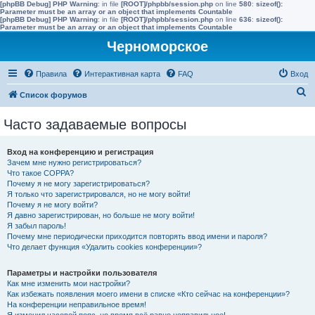
[phpBB Debug] PHP Warning
: in file
[ROOT]/phpbb/session.php
on line
580
:
sizeof():
Parameter must be an array or an object that implements Countable
[phpBB Debug] PHP Warning
: in file
[ROOT]/phpbb/session.php
on line
636
:
sizeof():
Parameter must be an array or an object that implements Countable
Черноморское
Правила
Интерактивная карта
FAQ
Вход
П
Список форумов
о
Часто задаваемые вопросы
и
с
Вход на конференцию и регистрация
к
Зачем мне нужно регистрироваться?
Что такое COPPA?
Почему я не могу зарегистрироваться?
Я только что зарегистрировался, но не могу войти!
Почему я не могу войти?
Я давно зарегистрирован, но больше не могу войти!
Я забыл пароль!
Почему мне периодически приходится повторять ввод имени и пароля?
Что делает функция «Удалить cookies конференции»?
Параметры и настройки пользователя
Как мне изменить мои настройки?
Как избежать появления моего имени в списке «Кто сейчас на конференции»?
На конференции неправильное время!