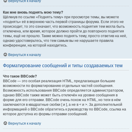
Вернуться к началу
Как мне вновь поднять мою тему?
Щёлкнув по ссылке «Поднять тему» при просмотре темы, вы можете
«поднять» её в верхнюю часть первой страницы форума. Если этого не
происходит, то это означает, что возможность поднятия тем могла быть
отключена, или время, которое должно пройти до повторного поднятия
темы, ещё не прошло. Также можно поднять тему, просто ответив на неё,
однако удостоверьтесь, что тем самым вы не нарушаете правила
конференции, на которой находитесь.
Вернуться к началу
Форматирование сообщений и типы создаваемых тем
Что такое BBCode?
BBCode — это особая реализация HTML, предлагающая большие
возможности по форматированию отдельных частей сообщения.
Возможность использования BBCode определяется администратором,
однако BBCode также может быть отключён на уровне сообщения в
форме для его отправки. BBCode очень похож на HTML, но теги в нём
заключаются в квадратные скобки [ и ], а не в < и >. За дополнительной
информацией о BBCode обратитесь к руководству по BBCode, ссылка на
которое доступна из формы отправки сообщений.
Вернуться к началу