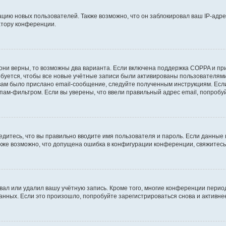
ию новых пользователей. Также возможно, что он заблокировал ваш IP-адре
атору конференции.
они верны, то возможны два варианта. Если включена поддержка COPPA и при 
уется, чтобы все новые учётные записи были активированы пользователями
ам было прислано email-сообщение, следуйте полученным инструкциям. Если
пам-фильтром. Если вы уверены, что ввели правильный адрес email, попробу
едитесь, что вы правильно вводите имя пользователя и пароль. Если данные
Также возможно, что допущена ошибка в конфигурации конференции, свяжитес
вал или удалил вашу учётную запись. Кроме того, многие конференции перио
ных. Если это произошло, попробуйте зарегистрироваться снова и активнее 