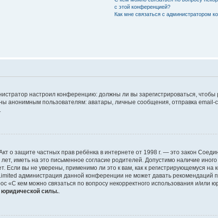
с этой конференцией?
Как мне связаться с администратором 
дминистратор настроил конференцию: должны ли вы зарегистрироваться, чтобы
 анонимным пользователям: аватары, личные сообщения, отправка email-сооб
.
 или Акт о защите частных прав ребёнка в интернете от 1998 г. — это закон Со
т, иметь на это письменное согласие родителей. Допустимо наличие иного
 Если вы не уверены, применимо ли это к вам, как к регистрирующемуся на 
Limited администрация данной конференции не может давать рекомендаций 
ос «С кем можно связаться по вопросу некорректного использования и/или ю
т юридической силы.
.