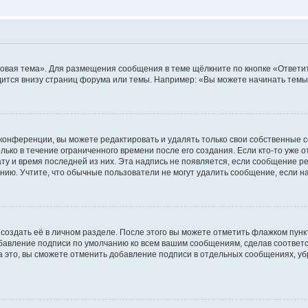
овая тема». Для размещения сообщения в теме щёлкните по кнопке «Ответит
ится внизу страниц форума или темы. Например: «Вы можете начинать темы»
конференции, вы можете редактировать и удалять только свои собственные 
ько в течение ограниченного времени после его создания. Если кто-то уже 
дату и время последней из них. Эта надпись не появляется, если сообщение 
ию. Учтите, что обычные пользователи не могут удалить сообщение, если на 
создать её в личном разделе. После этого вы можете отметить флажком пун
обавление подписи по умолчанию ко всем вашим сообщениям, сделав соотве
а это, вы сможете отменить добавление подписи в отдельных сообщениях, у