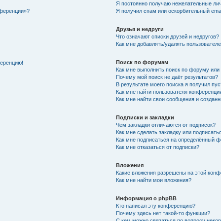
Я постоянно получаю нежелательные ли
нференции»?
Я получил спам или оскорбительный email
Друзья и недруги
Что означают списки друзей и недругов?
Как мне добавлять/удалять пользователе
Поиск по форумам
ференцию!
Как мне выполнить поиск по форуму ил
Почему мой поиск не даёт результатов?
В результате моего поиска я получил пу
Как мне найти пользователя конференци
Как мне найти свои сообщения и создан
Подписки и закладки
Чем закладки отличаются от подписок?
Как мне сделать закладку или подписат
Как мне подписаться на определённый 
Как мне отказаться от подписки?
Вложения
Какие вложения разрешены на этой кон
Как мне найти мои вложения?
Информация о phpBB
Кто написал эту конференцию?
Почему здесь нет такой-то функции?
С кем можно связаться по вопросу неко