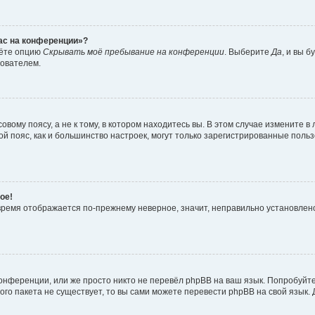
час на конференции»?
дёте опцию
Скрывать моё пребывание на конференции
. Выберите
Да
, и вы 
зователем.
вому поясу, а не к тому, в котором находитесь вы. В этом случае измените в 
овой пояс, как и большинство настроек, могут только зарегистрированные пол
ое!
о время отображается по-прежнему неверное, значит, неправильно установле
онференции, или же просто никто не перевёл phpBB на ваш язык. Попробуйт
вого пакета не существует, то вы сами можете перевести phpBB на свой язы