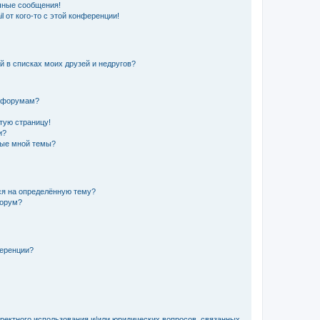
чные сообщения!
 от кого-то с этой конференции!
й в списках моих друзей и недругов?
и форумам?
стую страницу!
и?
ные мной темы?
ься на определённую тему?
форум?
ференции?
рректного использования и/или юридических вопросов, связанных