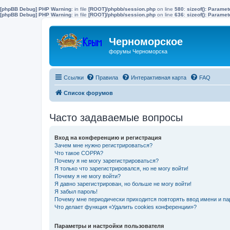
[phpBB Debug] PHP Warning
: in file
[ROOT]/phpbb/session.php
on line
580
:
sizeof(): Parame
[phpBB Debug] PHP Warning
: in file
[ROOT]/phpbb/session.php
on line
636
:
sizeof(): Parame
Черноморское
форумы Черноморска
Ссылки
Правила
Интерактивная карта
FAQ
Список форумов
Часто задаваемые вопросы
Вход на конференцию и регистрация
Зачем мне нужно регистрироваться?
Что такое COPPA?
Почему я не могу зарегистрироваться?
Я только что зарегистрировался, но не могу войти!
Почему я не могу войти?
Я давно зарегистрирован, но больше не могу войти!
Я забыл пароль!
Почему мне периодически приходится повторять ввод имени и па
Что делает функция «Удалить cookies конференции»?
Параметры и настройки пользователя