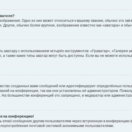
ователя?
зображения. Одно из них может относиться к вашему званию, обычно это звёзд
. Другое, обычно более крупное, изображение известно как «аватара» и обы
ь аватару с использованием четырёх инструментов: «Граватар», «Галерея а
, а также какие типы аватар могут быть доступны. Если вы не можете испол
чество созданных вами сообщений или идентифицируют определённых польз
аний на конференции, так как они установлены её администратором. Пожал
е. На большинстве конференций это запрещено, и модератор или администра
ти на конференцию!
ь email-сообщения другим пользователям через встроенную в конференцию ф
ь злоупотребления почтовой системой анонимными пользователями.