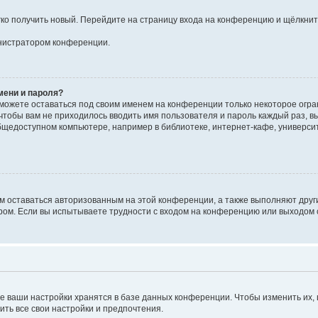
егко получить новый. Перейдите на страницу входа на конференцию и щёлкни
инистратором конференции.
мени и пароля?
сможете оставаться под своим именем на конференции только некоторое огран
 чтобы вам не приходилось вводить имя пользователя и пароль каждый раз, 
щедоступном компьютере, например в библиотеке, интернет-кафе, университе
ам оставаться авторизованным на этой конференции, а также выполняют друг
ом. Если вы испытываете трудности с входом на конференцию или выходом с
е ваши настройки хранятся в базе данных конференции. Чтобы изменить их,
ить все свои настройки и предпочтения.