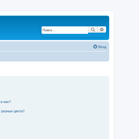
Поиск
Расширенный по
Вход
 в них?
 разные цвета?