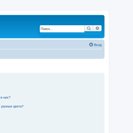
Поиск
Расширенный по
Вход
 в них?
 разные цвета?