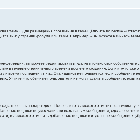
овая тема». Для размещения сообщения в теме щёлкните по кнопке «Ответит
ится внизу страниц форума или темы. Например: «Вы можете начинать темы»
конференции, вы можете редактировать и удалять только свои собственные 
ько в течение ограниченного времени после его создания. Если кто-то уже 
дату и время последней из них. Эта надпись не появляется, если сообщение 
ию. Учтите, что обычные пользователи не могут удалить сообщение, если на 
создать её в личном разделе. После этого вы можете отметить флажком пун
обавление подписи по умолчанию ко всем вашим сообщениям, сделав соотве
а это, вы сможете отменить добавление подписи в отдельных сообщениях, у