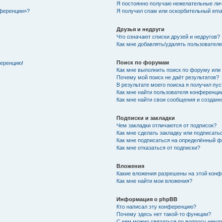
Я постоянно получаю нежелательные ли
нференции»?
Я получил спам или оскорбительный email
Друзья и недруги
Что означают списки друзей и недругов?
Как мне добавлять/удалять пользователе
Поиск по форумам
ференцию!
Как мне выполнить поиск по форуму ил
Почему мой поиск не даёт результатов?
В результате моего поиска я получил пу
Как мне найти пользователя конференци
Как мне найти свои сообщения и создан
Подписки и закладки
Чем закладки отличаются от подписок?
Как мне сделать закладку или подписат
Как мне подписаться на определённый 
Как мне отказаться от подписки?
Вложения
Какие вложения разрешены на этой кон
Как мне найти мои вложения?
Информация о phpBB
Кто написал эту конференцию?
Почему здесь нет такой-то функции?
С кем можно связаться по вопросу неко