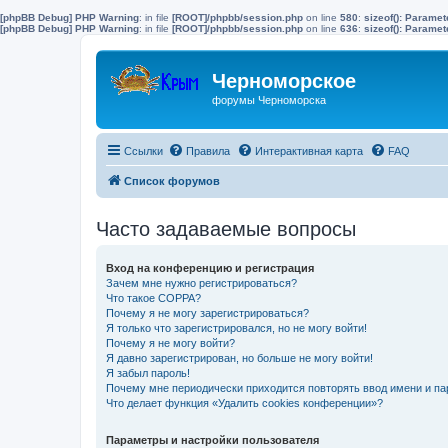
[phpBB Debug] PHP Warning
: in file
[ROOT]/phpbb/session.php
on line
580
:
sizeof(): Parame
[phpBB Debug] PHP Warning
: in file
[ROOT]/phpbb/session.php
on line
636
:
sizeof(): Parame
Черноморское
форумы Черноморска
Ссылки
Правила
Интерактивная карта
FAQ
Список форумов
Часто задаваемые вопросы
Вход на конференцию и регистрация
Зачем мне нужно регистрироваться?
Что такое COPPA?
Почему я не могу зарегистрироваться?
Я только что зарегистрировался, но не могу войти!
Почему я не могу войти?
Я давно зарегистрирован, но больше не могу войти!
Я забыл пароль!
Почему мне периодически приходится повторять ввод имени и па
Что делает функция «Удалить cookies конференции»?
Параметры и настройки пользователя