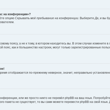
час на конференции»?
дёте опцию
Скрывать моё пребывание на конференции
. Выберите
Да
, и вы 
зователем.
вому поясу, а не к тому, в котором находитесь вы. В этом случае измените в 
овой пояс, как и большинство настроек, могут только зарегистрированные пол
ое!
о время отображается по-прежнему неверное, значит, неправильно установле
онференции, или же просто никто не перевёл phpBB на ваш язык. Попробуйт
вого пакета не существует, то вы сами можете перевести phpBB на свой язы