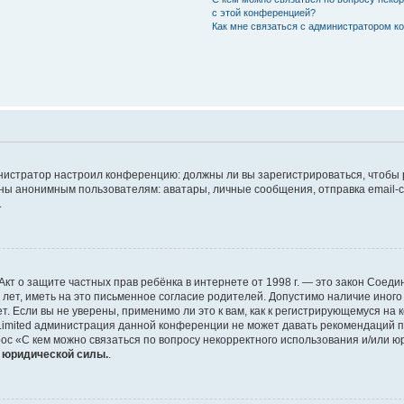
с этой конференцией?
Как мне связаться с администратором 
дминистратор настроил конференцию: должны ли вы зарегистрироваться, чтобы
 анонимным пользователям: аватары, личные сообщения, отправка email-сооб
.
 или Акт о защите частных прав ребёнка в интернете от 1998 г. — это закон Со
т, иметь на это письменное согласие родителей. Допустимо наличие иного
 Если вы не уверены, применимо ли это к вам, как к регистрирующемуся на 
Limited администрация данной конференции не может давать рекомендаций 
ос «С кем можно связаться по вопросу некорректного использования и/или ю
т юридической силы.
.