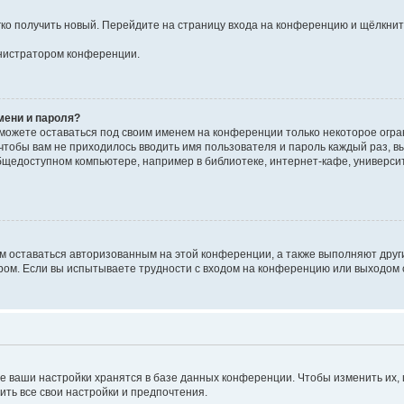
егко получить новый. Перейдите на страницу входа на конференцию и щёлкни
инистратором конференции.
мени и пароля?
сможете оставаться под своим именем на конференции только некоторое огран
 чтобы вам не приходилось вводить имя пользователя и пароль каждый раз, 
щедоступном компьютере, например в библиотеке, интернет-кафе, университе
ам оставаться авторизованным на этой конференции, а также выполняют друг
ом. Если вы испытываете трудности с входом на конференцию или выходом с
е ваши настройки хранятся в базе данных конференции. Чтобы изменить их,
ить все свои настройки и предпочтения.