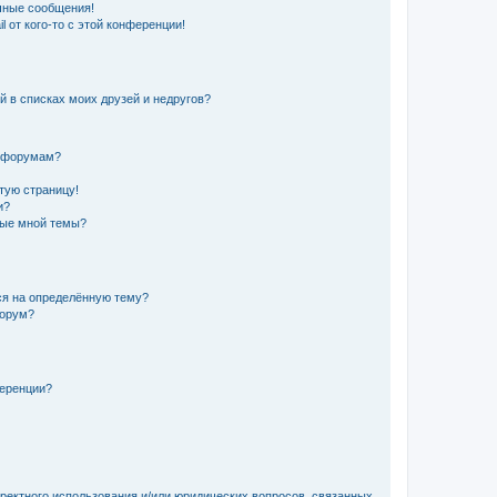
чные сообщения!
 от кого-то с этой конференции!
й в списках моих друзей и недругов?
и форумам?
стую страницу!
и?
ные мной темы?
ься на определённую тему?
форум?
ференции?
рректного использования и/или юридических вопросов, связанных