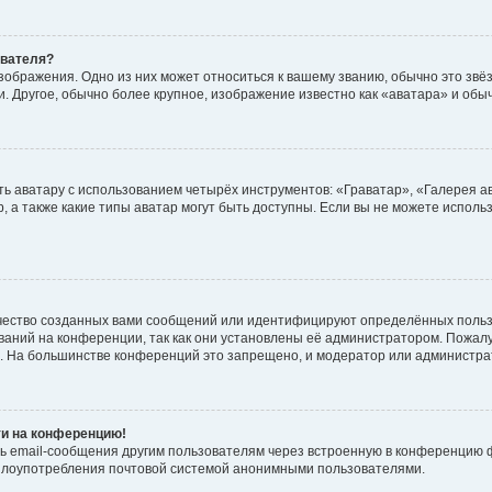
ователя?
зображения. Одно из них может относиться к вашему званию, обычно это звёзд
. Другое, обычно более крупное, изображение известно как «аватара» и обы
ь аватару с использованием четырёх инструментов: «Граватар», «Галерея а
, а также какие типы аватар могут быть доступны. Если вы не можете испол
чество созданных вами сообщений или идентифицируют определённых польз
аний на конференции, так как они установлены её администратором. Пожал
е. На большинстве конференций это запрещено, и модератор или администра
ти на конференцию!
ь email-сообщения другим пользователям через встроенную в конференцию ф
ь злоупотребления почтовой системой анонимными пользователями.