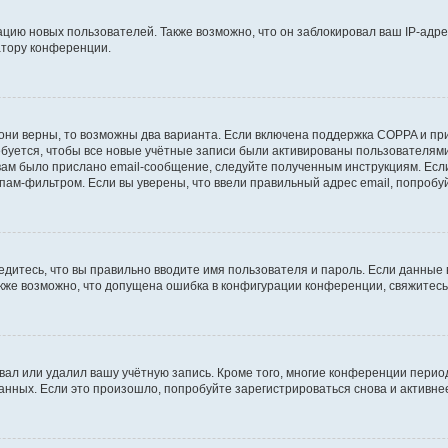
ию новых пользователей. Также возможно, что он заблокировал ваш IP-адре
атору конференции.
они верны, то возможны два варианта. Если включена поддержка COPPA и при 
уется, чтобы все новые учётные записи были активированы пользователями
ам было прислано email-сообщение, следуйте полученным инструкциям. Если
пам-фильтром. Если вы уверены, что ввели правильный адрес email, попробу
едитесь, что вы правильно вводите имя пользователя и пароль. Если данные
Также возможно, что допущена ошибка в конфигурации конференции, свяжитес
вал или удалил вашу учётную запись. Кроме того, многие конференции перио
ных. Если это произошло, попробуйте зарегистрироваться снова и активнее 