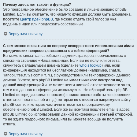
Почему здесь нет такой-то функции?
Это программное обеспечение было создано и лицензировано phpBB
Limited. Если вы считаете, что какая-то функция должна быть добавлена,
посетите
Центр идей phpBB
, где можно отдать свой голос за уже
поданные идеи или предложить собственные.
Вернуться к началу
С кем можно связаться по вопросу некорректного использования и/или
юридических вопросов, связанных с этой конференцией?
Вы можете связаться с любым из администраторов, перечисленных в
списке на странице «Наша команда». Если вы не получили ответа,
свяжитесь с владельцем домена (сделайте
whois lookup
) или, если
конференция находится на бесплатном домене (например, chat.ru,
Yahoo!, free.fr, f2s.com и т. п.), с руководством или техподдержкой данного
домена. Учтите, что phpBB Limited
не имеет никакого контроля над
данной конференцией
и не может нести никакой ответственности за то,
кем и как данная конференция используется. Не обращайтесь к phpBB
Limited по юридическим вопросам (о приостановке работы конференции,
ответственности за неё и т. д.), которые
не относятся напрямую
к сайту
phpBB.com или которые частично относятся к программному
обеспечению phpBB Limited. Если же вы всё-таки пошлёте email в адрес
phpBB Limited об использовании данной конференции
третьей стороной
,
то не ждите подробного письма, или вы можете вообще не получить
ответа.
Вернуться к началу