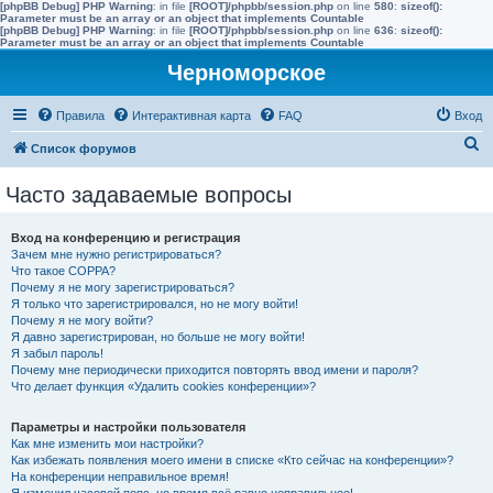
[phpBB Debug] PHP Warning
: in file
[ROOT]/phpbb/session.php
on line
580
:
sizeof():
Parameter must be an array or an object that implements Countable
[phpBB Debug] PHP Warning
: in file
[ROOT]/phpbb/session.php
on line
636
:
sizeof():
Parameter must be an array or an object that implements Countable
Черноморское
Правила
Интерактивная карта
FAQ
Вход
П
Список форумов
о
Часто задаваемые вопросы
и
с
Вход на конференцию и регистрация
к
Зачем мне нужно регистрироваться?
Что такое COPPA?
Почему я не могу зарегистрироваться?
Я только что зарегистрировался, но не могу войти!
Почему я не могу войти?
Я давно зарегистрирован, но больше не могу войти!
Я забыл пароль!
Почему мне периодически приходится повторять ввод имени и пароля?
Что делает функция «Удалить cookies конференции»?
Параметры и настройки пользователя
Как мне изменить мои настройки?
Как избежать появления моего имени в списке «Кто сейчас на конференции»?
На конференции неправильное время!