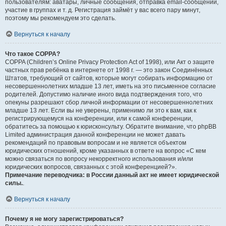
пользователям: аватары, личные сообщения, отправка email-сообщений,
участие в группах и т. д. Регистрация займёт у вас всего пару минут,
поэтому мы рекомендуем это сделать.
Вернуться к началу
Что такое COPPA?
COPPA (Children’s Online Privacy Protection Act of 1998), или Акт о защите
частных прав ребёнка в интернете от 1998 г. — это закон Соединённых
Штатов, требующий от сайтов, которые могут собирать информацию от
несовершеннолетних младше 13 лет, иметь на это письменное согласие
родителей. Допустимо наличие иного вида подтверждения того, что
опекуны разрешают сбор личной информации от несовершеннолетних
младше 13 лет. Если вы не уверены, применимо ли это к вам, как к
регистрирующемуся на конференции, или к самой конференции,
обратитесь за помощью к юрисконсульту. Обратите внимание, что phpBB
Limited администрация данной конференции не может давать
рекомендаций по правовым вопросам и не является объектом
юридических отношений, кроме указанных в ответе на вопрос «С кем
можно связаться по вопросу некорректного использования и/или
юридических вопросов, связанных с этой конференцией?».
Примечание переводчика: в России данный акт не имеет юридической
силы.
.
Вернуться к началу
Почему я не могу зарегистрироваться?