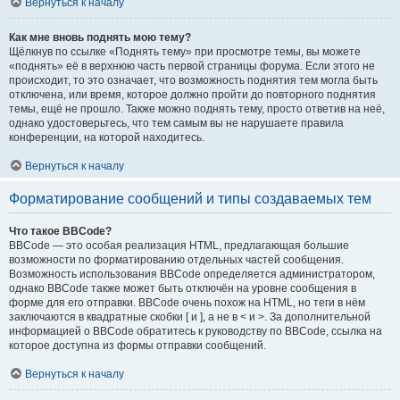
Вернуться к началу
Как мне вновь поднять мою тему?
Щёлкнув по ссылке «Поднять тему» при просмотре темы, вы можете
«поднять» её в верхнюю часть первой страницы форума. Если этого не
происходит, то это означает, что возможность поднятия тем могла быть
отключена, или время, которое должно пройти до повторного поднятия
темы, ещё не прошло. Также можно поднять тему, просто ответив на неё,
однако удостоверьтесь, что тем самым вы не нарушаете правила
конференции, на которой находитесь.
Вернуться к началу
Форматирование сообщений и типы создаваемых тем
Что такое BBCode?
BBCode — это особая реализация HTML, предлагающая большие
возможности по форматированию отдельных частей сообщения.
Возможность использования BBCode определяется администратором,
однако BBCode также может быть отключён на уровне сообщения в
форме для его отправки. BBCode очень похож на HTML, но теги в нём
заключаются в квадратные скобки [ и ], а не в < и >. За дополнительной
информацией о BBCode обратитесь к руководству по BBCode, ссылка на
которое доступна из формы отправки сообщений.
Вернуться к началу