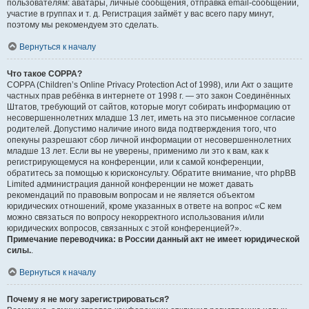
пользователям: аватары, личные сообщения, отправка email-сообщений,
участие в группах и т. д. Регистрация займёт у вас всего пару минут,
поэтому мы рекомендуем это сделать.
Вернуться к началу
Что такое COPPA?
COPPA (Children’s Online Privacy Protection Act of 1998), или Акт о защите
частных прав ребёнка в интернете от 1998 г. — это закон Соединённых
Штатов, требующий от сайтов, которые могут собирать информацию от
несовершеннолетних младше 13 лет, иметь на это письменное согласие
родителей. Допустимо наличие иного вида подтверждения того, что
опекуны разрешают сбор личной информации от несовершеннолетних
младше 13 лет. Если вы не уверены, применимо ли это к вам, как к
регистрирующемуся на конференции, или к самой конференции,
обратитесь за помощью к юрисконсульту. Обратите внимание, что phpBB
Limited администрация данной конференции не может давать
рекомендаций по правовым вопросам и не является объектом
юридических отношений, кроме указанных в ответе на вопрос «С кем
можно связаться по вопросу некорректного использования и/или
юридических вопросов, связанных с этой конференцией?».
Примечание переводчика: в России данный акт не имеет юридической
силы.
.
Вернуться к началу
Почему я не могу зарегистрироваться?