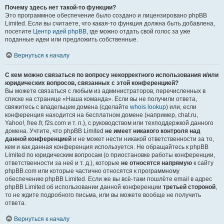
Почему здесь нет такой-то функции?
Это программное обеспечение было создано и лицензировано phpBB
Limited. Если вы считаете, что какая-то функция должна быть добавлена,
посетите
Центр идей phpBB
, где можно отдать свой голос за уже
поданные идеи или предложить собственные.
Вернуться к началу
С кем можно связаться по вопросу некорректного использования и/или
юридических вопросов, связанных с этой конференцией?
Вы можете связаться с любым из администраторов, перечисленных в
списке на странице «Наша команда». Если вы не получили ответа,
свяжитесь с владельцем домена (сделайте
whois lookup
) или, если
конференция находится на бесплатном домене (например, chat.ru,
Yahoo!, free.fr, f2s.com и т. п.), с руководством или техподдержкой данного
домена. Учтите, что phpBB Limited
не имеет никакого контроля над
данной конференцией
и не может нести никакой ответственности за то,
кем и как данная конференция используется. Не обращайтесь к phpBB
Limited по юридическим вопросам (о приостановке работы конференции,
ответственности за неё и т. д.), которые
не относятся напрямую
к сайту
phpBB.com или которые частично относятся к программному
обеспечению phpBB Limited. Если же вы всё-таки пошлёте email в адрес
phpBB Limited об использовании данной конференции
третьей стороной
,
то не ждите подробного письма, или вы можете вообще не получить
ответа.
Вернуться к началу