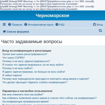
[phpBB Debug] PHP Warning
: in file
[ROOT]/phpbb/session.php
on line
580
:
sizeof():
Parameter must be an array or an object that implements Countable
[phpBB Debug] PHP Warning
: in file
[ROOT]/phpbb/session.php
on line
636
:
sizeof():
Parameter must be an array or an object that implements Countable
Черноморское
Правила
Интерактивная карта
FAQ
Вход
П
Список форумов
о
Часто задаваемые вопросы
и
с
Вход на конференцию и регистрация
к
Зачем мне нужно регистрироваться?
Что такое COPPA?
Почему я не могу зарегистрироваться?
Я только что зарегистрировался, но не могу войти!
Почему я не могу войти?
Я давно зарегистрирован, но больше не могу войти!
Я забыл пароль!
Почему мне периодически приходится повторять ввод имени и пароля?
Что делает функция «Удалить cookies конференции»?
Параметры и настройки пользователя
Как мне изменить мои настройки?
Как избежать появления моего имени в списке «Кто сейчас на конференции»?
На конференции неправильное время!