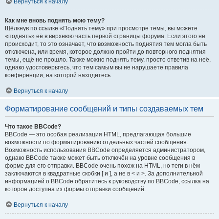
Вернуться к началу
Как мне вновь поднять мою тему?
Щёлкнув по ссылке «Поднять тему» при просмотре темы, вы можете
«поднять» её в верхнюю часть первой страницы форума. Если этого не
происходит, то это означает, что возможность поднятия тем могла быть
отключена, или время, которое должно пройти до повторного поднятия
темы, ещё не прошло. Также можно поднять тему, просто ответив на неё,
однако удостоверьтесь, что тем самым вы не нарушаете правила
конференции, на которой находитесь.
Вернуться к началу
Форматирование сообщений и типы создаваемых тем
Что такое BBCode?
BBCode — это особая реализация HTML, предлагающая большие
возможности по форматированию отдельных частей сообщения.
Возможность использования BBCode определяется администратором,
однако BBCode также может быть отключён на уровне сообщения в
форме для его отправки. BBCode очень похож на HTML, но теги в нём
заключаются в квадратные скобки [ и ], а не в < и >. За дополнительной
информацией о BBCode обратитесь к руководству по BBCode, ссылка на
которое доступна из формы отправки сообщений.
Вернуться к началу