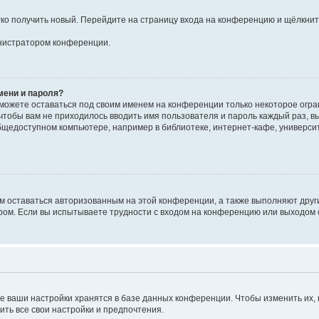
егко получить новый. Перейдите на страницу входа на конференцию и щёлкни
инистратором конференции.
мени и пароля?
сможете оставаться под своим именем на конференции только некоторое огран
 чтобы вам не приходилось вводить имя пользователя и пароль каждый раз, 
щедоступном компьютере, например в библиотеке, интернет-кафе, университе
ам оставаться авторизованным на этой конференции, а также выполняют друг
ом. Если вы испытываете трудности с входом на конференцию или выходом с
е ваши настройки хранятся в базе данных конференции. Чтобы изменить их,
ить все свои настройки и предпочтения.