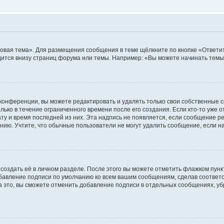
овая тема». Для размещения сообщения в теме щёлкните по кнопке «Ответит
ится внизу страниц форума или темы. Например: «Вы можете начинать темы»
конференции, вы можете редактировать и удалять только свои собственные 
ько в течение ограниченного времени после его создания. Если кто-то уже 
дату и время последней из них. Эта надпись не появляется, если сообщение 
ию. Учтите, что обычные пользователи не могут удалить сообщение, если на 
создать её в личном разделе. После этого вы можете отметить флажком пун
обавление подписи по умолчанию ко всем вашим сообщениям, сделав соотве
а это, вы сможете отменить добавление подписи в отдельных сообщениях, у