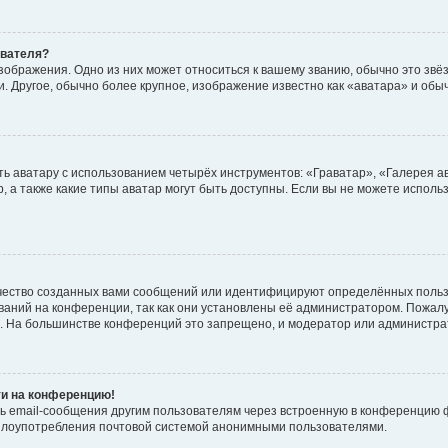
ователя?
зображения. Одно из них может относиться к вашему званию, обычно это звёзд
. Другое, обычно более крупное, изображение известно как «аватара» и обы
ь аватару с использованием четырёх инструментов: «Граватар», «Галерея а
, а также какие типы аватар могут быть доступны. Если вы не можете испол
чество созданных вами сообщений или идентифицируют определённых польз
аний на конференции, так как они установлены её администратором. Пожал
е. На большинстве конференций это запрещено, и модератор или администра
ти на конференцию!
ь email-сообщения другим пользователям через встроенную в конференцию ф
ь злоупотребления почтовой системой анонимными пользователями.