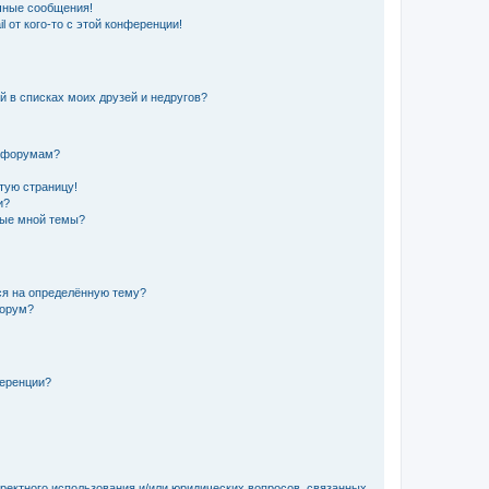
чные сообщения!
 от кого-то с этой конференции!
й в списках моих друзей и недругов?
и форумам?
стую страницу!
и?
ные мной темы?
ься на определённую тему?
форум?
ференции?
рректного использования и/или юридических вопросов, связанных