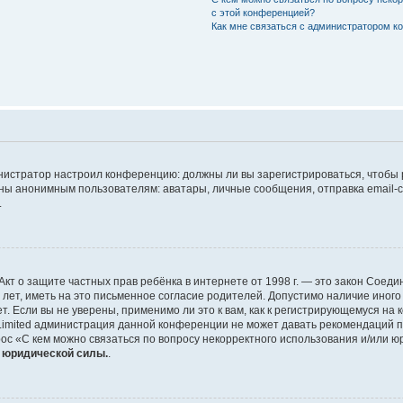
с этой конференцией?
Как мне связаться с администратором 
дминистратор настроил конференцию: должны ли вы зарегистрироваться, чтобы
 анонимным пользователям: аватары, личные сообщения, отправка email-сооб
.
 или Акт о защите частных прав ребёнка в интернете от 1998 г. — это закон Со
т, иметь на это письменное согласие родителей. Допустимо наличие иного
 Если вы не уверены, применимо ли это к вам, как к регистрирующемуся на 
Limited администрация данной конференции не может давать рекомендаций 
ос «С кем можно связаться по вопросу некорректного использования и/или ю
т юридической силы.
.