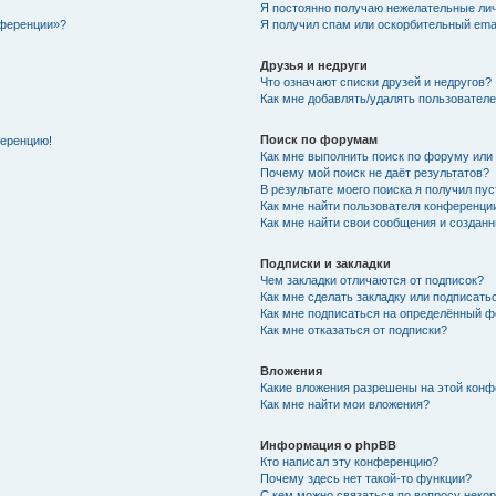
Я постоянно получаю нежелательные ли
нференции»?
Я получил спам или оскорбительный email
Друзья и недруги
Что означают списки друзей и недругов?
Как мне добавлять/удалять пользователе
Поиск по форумам
ференцию!
Как мне выполнить поиск по форуму ил
Почему мой поиск не даёт результатов?
В результате моего поиска я получил пу
Как мне найти пользователя конференци
Как мне найти свои сообщения и создан
Подписки и закладки
Чем закладки отличаются от подписок?
Как мне сделать закладку или подписат
Как мне подписаться на определённый 
Как мне отказаться от подписки?
Вложения
Какие вложения разрешены на этой кон
Как мне найти мои вложения?
Информация о phpBB
Кто написал эту конференцию?
Почему здесь нет такой-то функции?
С кем можно связаться по вопросу неко