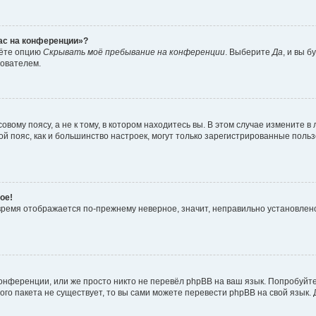
час на конференции»?
дёте опцию
Скрывать моё пребывание на конференции
. Выберите
Да
, и вы 
зователем.
вому поясу, а не к тому, в котором находитесь вы. В этом случае измените в 
овой пояс, как и большинство настроек, могут только зарегистрированные пол
ое!
о время отображается по-прежнему неверное, значит, неправильно установле
онференции, или же просто никто не перевёл phpBB на ваш язык. Попробуйт
вого пакета не существует, то вы сами можете перевести phpBB на свой язы