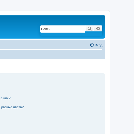
Поиск
Расширенный по
Вход
 в них?
 разные цвета?