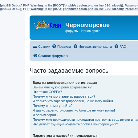
[phpBB Debug] PHP Warning
: in file
[ROOT]/phpbb/session.php
on line
580
:
sizeof(): Parame
[phpBB Debug] PHP Warning
: in file
[ROOT]/phpbb/session.php
on line
636
:
sizeof(): Parame
Черноморское
форумы Черноморска
Ссылки
Правила
Интерактивная карта
FAQ
Список форумов
Часто задаваемые вопросы
Вход на конференцию и регистрация
Зачем мне нужно регистрироваться?
Что такое COPPA?
Почему я не могу зарегистрироваться?
Я только что зарегистрировался, но не могу войти!
Почему я не могу войти?
Я давно зарегистрирован, но больше не могу войти!
Я забыл пароль!
Почему мне периодически приходится повторять ввод имени и па
Что делает функция «Удалить cookies конференции»?
Параметры и настройки пользователя