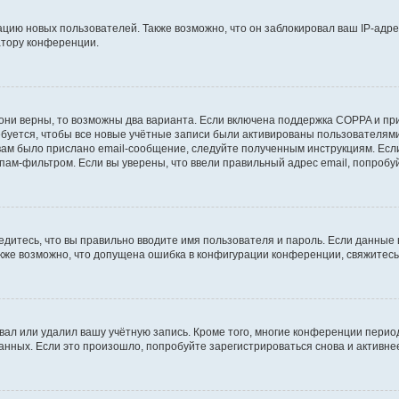
ию новых пользователей. Также возможно, что он заблокировал ваш IP-адре
атору конференции.
они верны, то возможны два варианта. Если включена поддержка COPPA и при 
уется, чтобы все новые учётные записи были активированы пользователями
ам было прислано email-сообщение, следуйте полученным инструкциям. Если
пам-фильтром. Если вы уверены, что ввели правильный адрес email, попробу
едитесь, что вы правильно вводите имя пользователя и пароль. Если данные
Также возможно, что допущена ошибка в конфигурации конференции, свяжитес
вал или удалил вашу учётную запись. Кроме того, многие конференции перио
ных. Если это произошло, попробуйте зарегистрироваться снова и активнее 