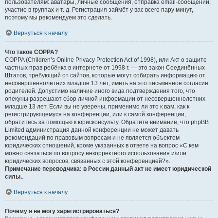
пользователям: аватары, личные сообщения, отправка email-сообщений,
участие в группах и т. д. Регистрация займёт у вас всего пару минут,
поэтому мы рекомендуем это сделать.
Вернуться к началу
Что такое COPPA?
COPPA (Children’s Online Privacy Protection Act of 1998), или Акт о защите
частных прав ребёнка в интернете от 1998 г. — это закон Соединённых
Штатов, требующий от сайтов, которые могут собирать информацию от
несовершеннолетних младше 13 лет, иметь на это письменное согласие
родителей. Допустимо наличие иного вида подтверждения того, что
опекуны разрешают сбор личной информации от несовершеннолетних
младше 13 лет. Если вы не уверены, применимо ли это к вам, как к
регистрирующемуся на конференции, или к самой конференции,
обратитесь за помощью к юрисконсульту. Обратите внимание, что phpBB
Limited администрация данной конференции не может давать
рекомендаций по правовым вопросам и не является объектом
юридических отношений, кроме указанных в ответе на вопрос «С кем
можно связаться по вопросу некорректного использования и/или
юридических вопросов, связанных с этой конференцией?».
Примечание переводчика: в России данный акт не имеет юридической
силы.
.
Вернуться к началу
Почему я не могу зарегистрироваться?