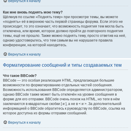
Вернуться к началу
Как мне вновь поднять мою тему?
Щёлкнув по ссылке «Поднять тему» при просмотре темы, вы можете
«поднять» её в верхнюю часть первой страницы форума. Если этого не
происходит, то это означает, что возможность поднятия тем могла быть
отключена, или время, которое должно пройти до повторного поднятия
темы, ещё не прошло. Также можно поднять тему, просто ответив на неё,
однако удостоверьтесь, что тем самым вы не нарушаете правила
конференции, на которой находитесь.
Вернуться к началу
Форматирование сообщений и типы создаваемых тем
Что такое BBCode?
BBCode — это особая реализация HTML, предлагающая большие
возможности по форматированию отдельных частей сообщения.
Возможность использования BBCode определяется администратором,
однако BBCode также может быть отключён на уровне сообщения в
форме для его отправки. BBCode очень похож на HTML, но теги в нём
заключаются в квадратные скобки [ и ], а не в < и >. За дополнительной
информацией о BBCode обратитесь к руководству по BBCode, ссылка на
которое доступна из формы отправки сообщений.
Вернуться к началу