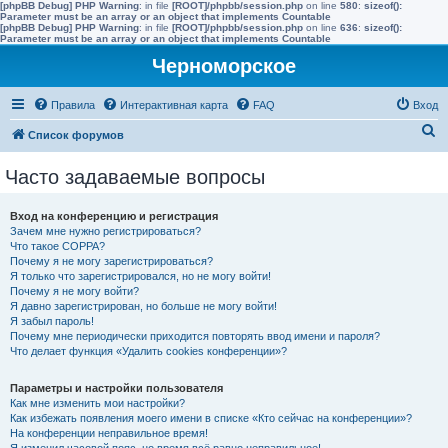
[phpBB Debug] PHP Warning
: in file
[ROOT]/phpbb/session.php
on line
580
:
sizeof():
Parameter must be an array or an object that implements Countable
[phpBB Debug] PHP Warning
: in file
[ROOT]/phpbb/session.php
on line
636
:
sizeof():
Parameter must be an array or an object that implements Countable
Черноморское
Правила
Интерактивная карта
FAQ
Вход
П
Список форумов
о
Часто задаваемые вопросы
и
с
Вход на конференцию и регистрация
к
Зачем мне нужно регистрироваться?
Что такое COPPA?
Почему я не могу зарегистрироваться?
Я только что зарегистрировался, но не могу войти!
Почему я не могу войти?
Я давно зарегистрирован, но больше не могу войти!
Я забыл пароль!
Почему мне периодически приходится повторять ввод имени и пароля?
Что делает функция «Удалить cookies конференции»?
Параметры и настройки пользователя
Как мне изменить мои настройки?
Как избежать появления моего имени в списке «Кто сейчас на конференции»?
На конференции неправильное время!