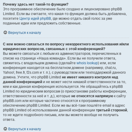
Почему здесь нет такой-то функции?
Это программное обеспечение было создано и лицензировано phpBB
Limited. Если вы считаете, что какая-то функция должна быть добавлена,
посетите
Центр идей phpBB
, где можно отдать свой голос за уже
поданные идеи или предложить собственные.
Вернуться к началу
С кем можно связаться по вопросу некорректного использования и/или
юридических вопросов, связанных с этой конференцией?
Вы можете связаться с любым из администраторов, перечисленных в
списке на странице «Наша команда». Если вы не получили ответа,
свяжитесь с владельцем домена (сделайте
whois lookup
) или, если
конференция находится на бесплатном домене (например, chat.ru,
Yahoo!, free.fr, f2s.com и т. п.), с руководством или техподдержкой данного
домена. Учтите, что phpBB Limited
не имеет никакого контроля над
данной конференцией
и не может нести никакой ответственности за то,
кем и как данная конференция используется. Не обращайтесь к phpBB
Limited по юридическим вопросам (о приостановке работы конференции,
ответственности за неё и т. д.), которые
не относятся напрямую
к сайту
phpBB.com или которые частично относятся к программному
обеспечению phpBB Limited. Если же вы всё-таки пошлёте email в адрес
phpBB Limited об использовании данной конференции
третьей стороной
,
то не ждите подробного письма, или вы можете вообще не получить
ответа.
Вернуться к началу