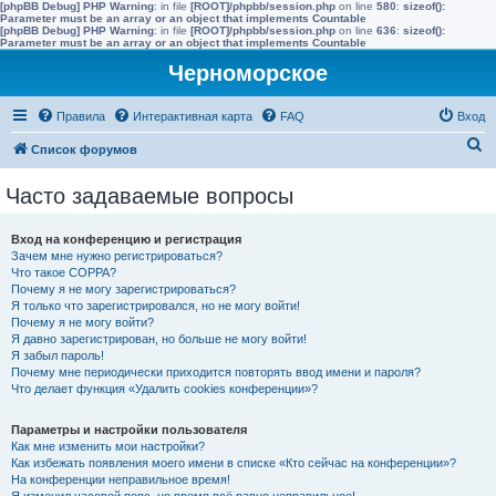
[phpBB Debug] PHP Warning
: in file
[ROOT]/phpbb/session.php
on line
580
:
sizeof():
Parameter must be an array or an object that implements Countable
[phpBB Debug] PHP Warning
: in file
[ROOT]/phpbb/session.php
on line
636
:
sizeof():
Parameter must be an array or an object that implements Countable
Черноморское
Правила
Интерактивная карта
FAQ
Вход
П
Список форумов
о
Часто задаваемые вопросы
и
с
Вход на конференцию и регистрация
к
Зачем мне нужно регистрироваться?
Что такое COPPA?
Почему я не могу зарегистрироваться?
Я только что зарегистрировался, но не могу войти!
Почему я не могу войти?
Я давно зарегистрирован, но больше не могу войти!
Я забыл пароль!
Почему мне периодически приходится повторять ввод имени и пароля?
Что делает функция «Удалить cookies конференции»?
Параметры и настройки пользователя
Как мне изменить мои настройки?
Как избежать появления моего имени в списке «Кто сейчас на конференции»?
На конференции неправильное время!