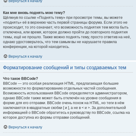
Вернуться к началу
Как мне вновь поднять мою тему?
Щёлкнув по ссылке «Поднять тему» при просмотре темы, вы можете
«поднять» её в верхнюю часть первой страницы форума. Если этого не
происходит, то это означает, что возможность поднятия тем могла быть
отключена, или время, которое должно пройти до повторного поднятия
темы, ещё не прошло. Также можно поднять тему, просто ответив на неё,
однако удостоверьтесь, что тем самым вы не нарушаете правила
конференции, на которой находитесь.
Вернуться к началу
Форматирование сообщений и типы создаваемых тем
Что такое BBCode?
BBCode — это особая реализация HTML, предлагающая большие
возможности по форматированию отдельных частей сообщения.
Возможность использования BBCode определяется администратором,
однако BBCode также может быть отключён на уровне сообщения в
форме для его отправки. BBCode очень похож на HTML, но теги в нём
заключаются в квадратные скобки [ и ], а не в < и >. За дополнительной
информацией о BBCode обратитесь к руководству по BBCode, ссылка на
которое доступна из формы отправки сообщений.
Вернуться к началу