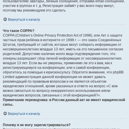
пользователям: аватары, личные сообщения, отправка email-сообщений,
участие в группах и т. д. Регистрация займёт у вас всего пару минут,
поэтому мы рекомендуем это сделать.
Вернуться к началу
Что такое COPPA?
COPPA (Children’s Online Privacy Protection Act of 1998), или Акт о защите
частных прав ребёнка в интернете от 1998 г. — это закон Соединённых
Штатов, требующий от сайтов, которые могут собирать информацию от
несовершеннолетних младше 13 лет, иметь на это письменное согласие
родителей. Допустимо наличие иного вида подтверждения того, что
опекуны разрешают сбор личной информации от несовершеннолетних
младше 13 лет. Если вы не уверены, применимо ли это к вам, как к
регистрирующемуся на конференции, или к самой конференции,
обратитесь за помощью к юрисконсульту. Обратите внимание, что phpBB
Limited администрация данной конференции не может давать
рекомендаций по правовым вопросам и не является объектом
юридических отношений, кроме указанных в ответе на вопрос «С кем
можно связаться по вопросу некорректного использования и/или
юридических вопросов, связанных с этой конференцией?».
Примечание переводчика: в России данный акт не имеет юридической
силы.
.
Вернуться к началу
Почему я не могу зарегистрироваться?