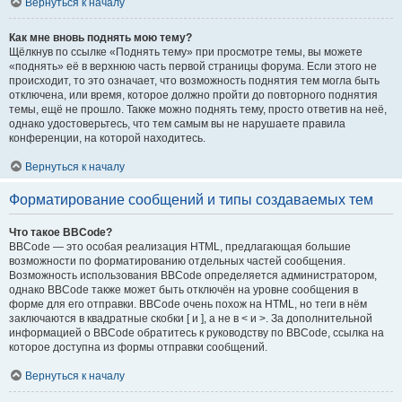
Вернуться к началу
Как мне вновь поднять мою тему?
Щёлкнув по ссылке «Поднять тему» при просмотре темы, вы можете
«поднять» её в верхнюю часть первой страницы форума. Если этого не
происходит, то это означает, что возможность поднятия тем могла быть
отключена, или время, которое должно пройти до повторного поднятия
темы, ещё не прошло. Также можно поднять тему, просто ответив на неё,
однако удостоверьтесь, что тем самым вы не нарушаете правила
конференции, на которой находитесь.
Вернуться к началу
Форматирование сообщений и типы создаваемых тем
Что такое BBCode?
BBCode — это особая реализация HTML, предлагающая большие
возможности по форматированию отдельных частей сообщения.
Возможность использования BBCode определяется администратором,
однако BBCode также может быть отключён на уровне сообщения в
форме для его отправки. BBCode очень похож на HTML, но теги в нём
заключаются в квадратные скобки [ и ], а не в < и >. За дополнительной
информацией о BBCode обратитесь к руководству по BBCode, ссылка на
которое доступна из формы отправки сообщений.
Вернуться к началу