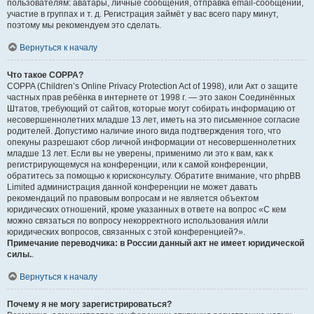
пользователям: аватары, личные сообщения, отправка email-сообщений,
участие в группах и т. д. Регистрация займёт у вас всего пару минут,
поэтому мы рекомендуем это сделать.
Вернуться к началу
Что такое COPPA?
COPPA (Children’s Online Privacy Protection Act of 1998), или Акт о защите
частных прав ребёнка в интернете от 1998 г. — это закон Соединённых
Штатов, требующий от сайтов, которые могут собирать информацию от
несовершеннолетних младше 13 лет, иметь на это письменное согласие
родителей. Допустимо наличие иного вида подтверждения того, что
опекуны разрешают сбор личной информации от несовершеннолетних
младше 13 лет. Если вы не уверены, применимо ли это к вам, как к
регистрирующемуся на конференции, или к самой конференции,
обратитесь за помощью к юрисконсульту. Обратите внимание, что phpBB
Limited администрация данной конференции не может давать
рекомендаций по правовым вопросам и не является объектом
юридических отношений, кроме указанных в ответе на вопрос «С кем
можно связаться по вопросу некорректного использования и/или
юридических вопросов, связанных с этой конференцией?».
Примечание переводчика: в России данный акт не имеет юридической
силы.
.
Вернуться к началу
Почему я не могу зарегистрироваться?