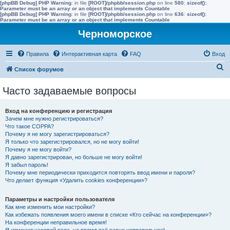
[phpBB Debug] PHP Warning
: in file
[ROOT]/phpbb/session.php
on line
580
:
sizeof():
Parameter must be an array or an object that implements Countable
[phpBB Debug] PHP Warning
: in file
[ROOT]/phpbb/session.php
on line
636
:
sizeof():
Parameter must be an array or an object that implements Countable
Черноморское
Правила
Интерактивная карта
FAQ
Вход
П
Список форумов
о
Часто задаваемые вопросы
и
с
Вход на конференцию и регистрация
к
Зачем мне нужно регистрироваться?
Что такое COPPA?
Почему я не могу зарегистрироваться?
Я только что зарегистрировался, но не могу войти!
Почему я не могу войти?
Я давно зарегистрирован, но больше не могу войти!
Я забыл пароль!
Почему мне периодически приходится повторять ввод имени и пароля?
Что делает функция «Удалить cookies конференции»?
Параметры и настройки пользователя
Как мне изменить мои настройки?
Как избежать появления моего имени в списке «Кто сейчас на конференции»?
На конференции неправильное время!