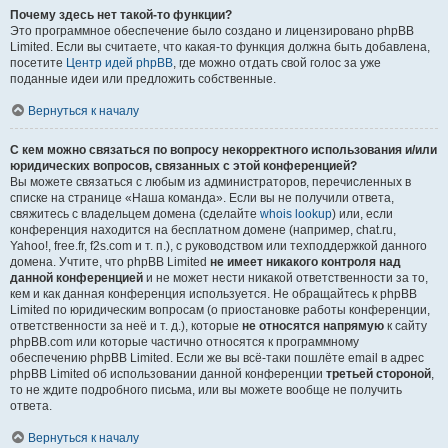
Почему здесь нет такой-то функции?
Это программное обеспечение было создано и лицензировано phpBB
Limited. Если вы считаете, что какая-то функция должна быть добавлена,
посетите
Центр идей phpBB
, где можно отдать свой голос за уже
поданные идеи или предложить собственные.
Вернуться к началу
С кем можно связаться по вопросу некорректного использования и/или
юридических вопросов, связанных с этой конференцией?
Вы можете связаться с любым из администраторов, перечисленных в
списке на странице «Наша команда». Если вы не получили ответа,
свяжитесь с владельцем домена (сделайте
whois lookup
) или, если
конференция находится на бесплатном домене (например, chat.ru,
Yahoo!, free.fr, f2s.com и т. п.), с руководством или техподдержкой данного
домена. Учтите, что phpBB Limited
не имеет никакого контроля над
данной конференцией
и не может нести никакой ответственности за то,
кем и как данная конференция используется. Не обращайтесь к phpBB
Limited по юридическим вопросам (о приостановке работы конференции,
ответственности за неё и т. д.), которые
не относятся напрямую
к сайту
phpBB.com или которые частично относятся к программному
обеспечению phpBB Limited. Если же вы всё-таки пошлёте email в адрес
phpBB Limited об использовании данной конференции
третьей стороной
,
то не ждите подробного письма, или вы можете вообще не получить
ответа.
Вернуться к началу