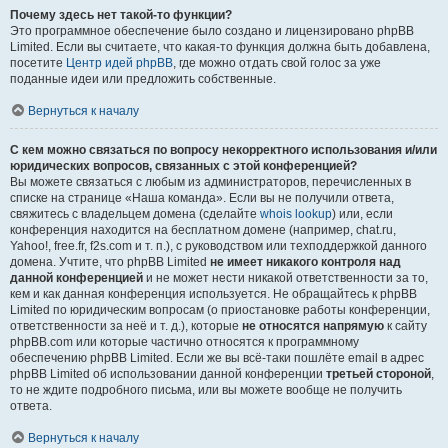
Почему здесь нет такой-то функции?
Это программное обеспечение было создано и лицензировано phpBB
Limited. Если вы считаете, что какая-то функция должна быть добавлена,
посетите
Центр идей phpBB
, где можно отдать свой голос за уже
поданные идеи или предложить собственные.
Вернуться к началу
С кем можно связаться по вопросу некорректного использования и/или
юридических вопросов, связанных с этой конференцией?
Вы можете связаться с любым из администраторов, перечисленных в
списке на странице «Наша команда». Если вы не получили ответа,
свяжитесь с владельцем домена (сделайте
whois lookup
) или, если
конференция находится на бесплатном домене (например, chat.ru,
Yahoo!, free.fr, f2s.com и т. п.), с руководством или техподдержкой данного
домена. Учтите, что phpBB Limited
не имеет никакого контроля над
данной конференцией
и не может нести никакой ответственности за то,
кем и как данная конференция используется. Не обращайтесь к phpBB
Limited по юридическим вопросам (о приостановке работы конференции,
ответственности за неё и т. д.), которые
не относятся напрямую
к сайту
phpBB.com или которые частично относятся к программному
обеспечению phpBB Limited. Если же вы всё-таки пошлёте email в адрес
phpBB Limited об использовании данной конференции
третьей стороной
,
то не ждите подробного письма, или вы можете вообще не получить
ответа.
Вернуться к началу