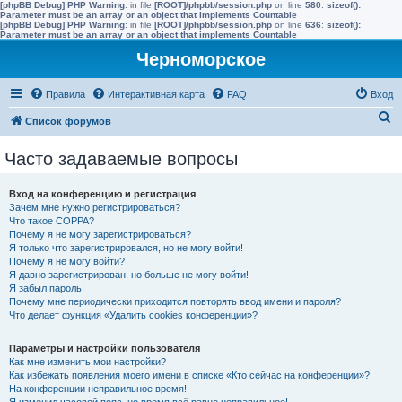
[phpBB Debug] PHP Warning
: in file
[ROOT]/phpbb/session.php
on line
580
:
sizeof():
Parameter must be an array or an object that implements Countable
[phpBB Debug] PHP Warning
: in file
[ROOT]/phpbb/session.php
on line
636
:
sizeof():
Parameter must be an array or an object that implements Countable
Черноморское
Правила
Интерактивная карта
FAQ
Вход
П
Список форумов
о
Часто задаваемые вопросы
и
с
Вход на конференцию и регистрация
к
Зачем мне нужно регистрироваться?
Что такое COPPA?
Почему я не могу зарегистрироваться?
Я только что зарегистрировался, но не могу войти!
Почему я не могу войти?
Я давно зарегистрирован, но больше не могу войти!
Я забыл пароль!
Почему мне периодически приходится повторять ввод имени и пароля?
Что делает функция «Удалить cookies конференции»?
Параметры и настройки пользователя
Как мне изменить мои настройки?
Как избежать появления моего имени в списке «Кто сейчас на конференции»?
На конференции неправильное время!