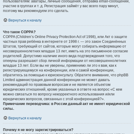
пользователям: аватары, личные сообщения, отправка email-сообщений,
участие в группах и т. д. Регистрация займёт у вас всего пару минут,
поэтому мы рекомендуем это сделать.
Вернуться к началу
Что такое COPPA?
COPPA (Children’s Online Privacy Protection Act of 1998), или Акт о защите
частных прав ребёнка в интернете от 1998 г. — это закон Соединённых
Штатов, требующий от сайтов, которые могут собирать информацию от
несовершеннолетних младше 13 лет, иметь на это письменное согласие
родителей. Допустимо наличие иного вида подтверждения того, что
опекуны разрешают сбор личной информации от несовершеннолетних
младше 13 лет. Если вы не уверены, применимо ли это к вам, как к
регистрирующемуся на конференции, или к самой конференции,
обратитесь за помощью к юрисконсульту. Обратите внимание, что phpBB
Limited администрация данной конференции не может давать
рекомендаций по правовым вопросам и не является объектом
юридических отношений, кроме указанных в ответе на вопрос «С кем
можно связаться по вопросу некорректного использования и/или
юридических вопросов, связанных с этой конференцией?».
Примечание переводчика: в России данный акт не имеет юридической
силы.
.
Вернуться к началу
Почему я не могу зарегистрироваться?