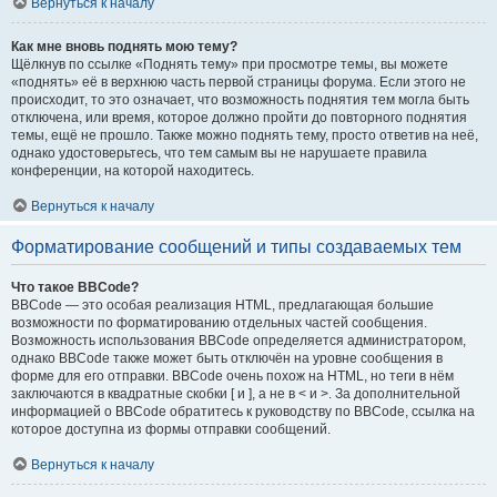
Вернуться к началу
Как мне вновь поднять мою тему?
Щёлкнув по ссылке «Поднять тему» при просмотре темы, вы можете
«поднять» её в верхнюю часть первой страницы форума. Если этого не
происходит, то это означает, что возможность поднятия тем могла быть
отключена, или время, которое должно пройти до повторного поднятия
темы, ещё не прошло. Также можно поднять тему, просто ответив на неё,
однако удостоверьтесь, что тем самым вы не нарушаете правила
конференции, на которой находитесь.
Вернуться к началу
Форматирование сообщений и типы создаваемых тем
Что такое BBCode?
BBCode — это особая реализация HTML, предлагающая большие
возможности по форматированию отдельных частей сообщения.
Возможность использования BBCode определяется администратором,
однако BBCode также может быть отключён на уровне сообщения в
форме для его отправки. BBCode очень похож на HTML, но теги в нём
заключаются в квадратные скобки [ и ], а не в < и >. За дополнительной
информацией о BBCode обратитесь к руководству по BBCode, ссылка на
которое доступна из формы отправки сообщений.
Вернуться к началу