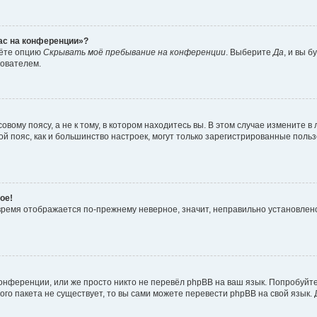
час на конференции»?
дёте опцию
Скрывать моё пребывание на конференции
. Выберите
Да
, и вы 
зователем.
вому поясу, а не к тому, в котором находитесь вы. В этом случае измените в 
овой пояс, как и большинство настроек, могут только зарегистрированные пол
ое!
о время отображается по-прежнему неверное, значит, неправильно установле
онференции, или же просто никто не перевёл phpBB на ваш язык. Попробуйт
вого пакета не существует, то вы сами можете перевести phpBB на свой язы