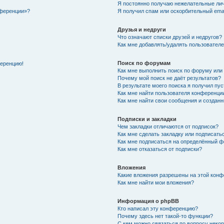
Я постоянно получаю нежелательные ли
нференции»?
Я получил спам или оскорбительный email
Друзья и недруги
Что означают списки друзей и недругов?
Как мне добавлять/удалять пользователе
Поиск по форумам
ференцию!
Как мне выполнить поиск по форуму ил
Почему мой поиск не даёт результатов?
В результате моего поиска я получил пу
Как мне найти пользователя конференци
Как мне найти свои сообщения и создан
Подписки и закладки
Чем закладки отличаются от подписок?
Как мне сделать закладку или подписат
Как мне подписаться на определённый 
Как мне отказаться от подписки?
Вложения
Какие вложения разрешены на этой кон
Как мне найти мои вложения?
Информация о phpBB
Кто написал эту конференцию?
Почему здесь нет такой-то функции?
С кем можно связаться по вопросу неко