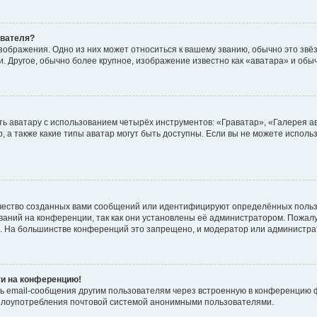
ователя?
зображения. Одно из них может относиться к вашему званию, обычно это звёзд
. Другое, обычно более крупное, изображение известно как «аватара» и обы
ь аватару с использованием четырёх инструментов: «Граватар», «Галерея а
, а также какие типы аватар могут быть доступны. Если вы не можете испол
чество созданных вами сообщений или идентифицируют определённых польз
аний на конференции, так как они установлены её администратором. Пожал
е. На большинстве конференций это запрещено, и модератор или администра
ти на конференцию!
ь email-сообщения другим пользователям через встроенную в конференцию ф
ь злоупотребления почтовой системой анонимными пользователями.