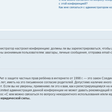
с этой конференцией?
Как мне связаться с администратором 
дминистратор настроил конференцию: должны ли вы зарегистрироваться, чтобы
 анонимным пользователям: аватары, личные сообщения, отправка email-сооб
.
 или Акт о защите частных прав ребёнка в интернете от 1998 г. — это закон Со
т, иметь на это письменное согласие родителей. Допустимо наличие иного
 Если вы не уверены, применимо ли это к вам, как к регистрирующемуся на 
Limited администрация данной конференции не может давать рекомендаций 
ос «С кем можно связаться по вопросу некорректного использования и/или ю
т юридической силы.
.