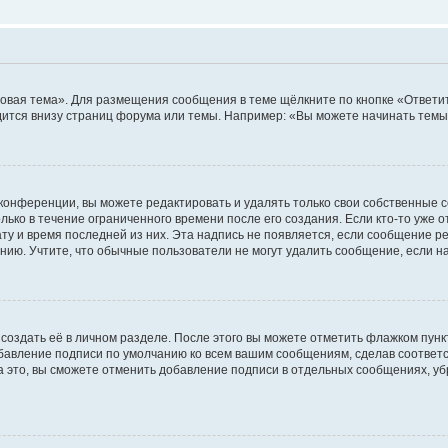
овая тема». Для размещения сообщения в теме щёлкните по кнопке «Ответит
ится внизу страниц форума или темы. Например: «Вы можете начинать темы»
конференции, вы можете редактировать и удалять только свои собственные 
ько в течение ограниченного времени после его создания. Если кто-то уже 
дату и время последней из них. Эта надпись не появляется, если сообщение 
ию. Учтите, что обычные пользователи не могут удалить сообщение, если на 
создать её в личном разделе. После этого вы можете отметить флажком пун
обавление подписи по умолчанию ко всем вашим сообщениям, сделав соотве
а это, вы сможете отменить добавление подписи в отдельных сообщениях, у