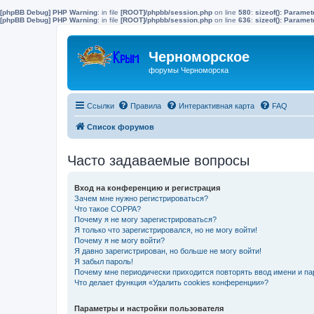
[phpBB Debug] PHP Warning
: in file
[ROOT]/phpbb/session.php
on line
580
:
sizeof(): Parame
[phpBB Debug] PHP Warning
: in file
[ROOT]/phpbb/session.php
on line
636
:
sizeof(): Parame
Черноморское
форумы Черноморска
Ссылки
Правила
Интерактивная карта
FAQ
Список форумов
Часто задаваемые вопросы
Вход на конференцию и регистрация
Зачем мне нужно регистрироваться?
Что такое COPPA?
Почему я не могу зарегистрироваться?
Я только что зарегистрировался, но не могу войти!
Почему я не могу войти?
Я давно зарегистрирован, но больше не могу войти!
Я забыл пароль!
Почему мне периодически приходится повторять ввод имени и па
Что делает функция «Удалить cookies конференции»?
Параметры и настройки пользователя