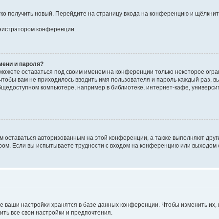
егко получить новый. Перейдите на страницу входа на конференцию и щёлкни
инистратором конференции.
мени и пароля?
сможете оставаться под своим именем на конференции только некоторое огран
 чтобы вам не приходилось вводить имя пользователя и пароль каждый раз, 
щедоступном компьютере, например в библиотеке, интернет-кафе, университе
ам оставаться авторизованным на этой конференции, а также выполняют друг
ом. Если вы испытываете трудности с входом на конференцию или выходом с
е ваши настройки хранятся в базе данных конференции. Чтобы изменить их,
ить все свои настройки и предпочтения.