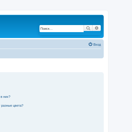
Поиск
Расширенный по
Вход
 в них?
 разные цвета?