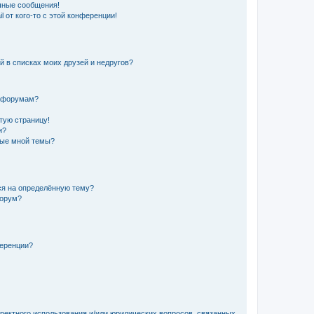
чные сообщения!
 от кого-то с этой конференции!
й в списках моих друзей и недругов?
и форумам?
стую страницу!
и?
ные мной темы?
ься на определённую тему?
форум?
ференции?
рректного использования и/или юридических вопросов, связанных