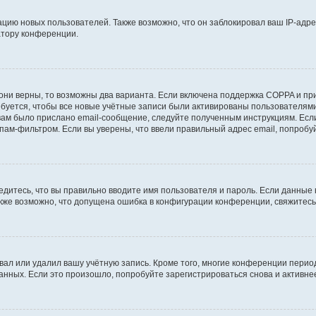
ию новых пользователей. Также возможно, что он заблокировал ваш IP-адре
атору конференции.
они верны, то возможны два варианта. Если включена поддержка COPPA и при 
уется, чтобы все новые учётные записи были активированы пользователями
ам было прислано email-сообщение, следуйте полученным инструкциям. Если
пам-фильтром. Если вы уверены, что ввели правильный адрес email, попробу
едитесь, что вы правильно вводите имя пользователя и пароль. Если данные
Также возможно, что допущена ошибка в конфигурации конференции, свяжитес
вал или удалил вашу учётную запись. Кроме того, многие конференции перио
ных. Если это произошло, попробуйте зарегистрироваться снова и активнее 