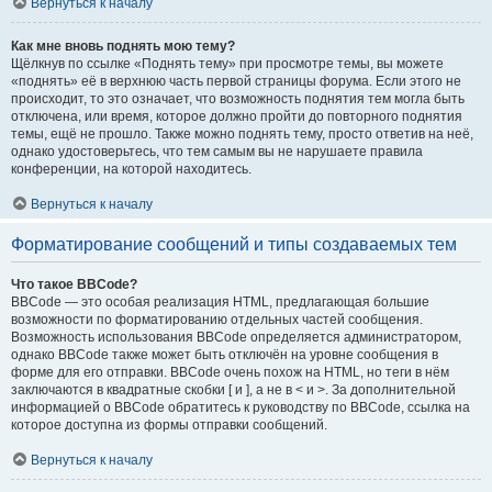
Вернуться к началу
Как мне вновь поднять мою тему?
Щёлкнув по ссылке «Поднять тему» при просмотре темы, вы можете
«поднять» её в верхнюю часть первой страницы форума. Если этого не
происходит, то это означает, что возможность поднятия тем могла быть
отключена, или время, которое должно пройти до повторного поднятия
темы, ещё не прошло. Также можно поднять тему, просто ответив на неё,
однако удостоверьтесь, что тем самым вы не нарушаете правила
конференции, на которой находитесь.
Вернуться к началу
Форматирование сообщений и типы создаваемых тем
Что такое BBCode?
BBCode — это особая реализация HTML, предлагающая большие
возможности по форматированию отдельных частей сообщения.
Возможность использования BBCode определяется администратором,
однако BBCode также может быть отключён на уровне сообщения в
форме для его отправки. BBCode очень похож на HTML, но теги в нём
заключаются в квадратные скобки [ и ], а не в < и >. За дополнительной
информацией о BBCode обратитесь к руководству по BBCode, ссылка на
которое доступна из формы отправки сообщений.
Вернуться к началу