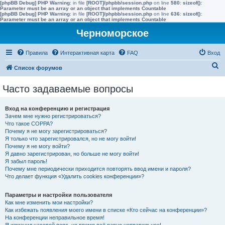
[phpBB Debug] PHP Warning
: in file
[ROOT]/phpbb/session.php
on line
580
:
sizeof():
Parameter must be an array or an object that implements Countable
[phpBB Debug] PHP Warning
: in file
[ROOT]/phpbb/session.php
on line
636
:
sizeof():
Parameter must be an array or an object that implements Countable
Черноморское
Правила
Интерактивная карта
FAQ
Вход
П
Список форумов
о
Часто задаваемые вопросы
и
с
Вход на конференцию и регистрация
к
Зачем мне нужно регистрироваться?
Что такое COPPA?
Почему я не могу зарегистрироваться?
Я только что зарегистрировался, но не могу войти!
Почему я не могу войти?
Я давно зарегистрирован, но больше не могу войти!
Я забыл пароль!
Почему мне периодически приходится повторять ввод имени и пароля?
Что делает функция «Удалить cookies конференции»?
Параметры и настройки пользователя
Как мне изменить мои настройки?
Как избежать появления моего имени в списке «Кто сейчас на конференции»?
На конференции неправильное время!