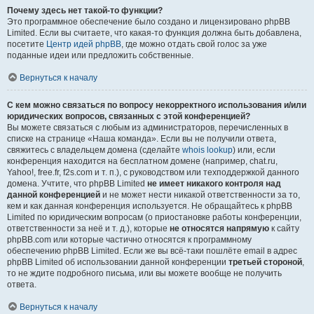
Почему здесь нет такой-то функции?
Это программное обеспечение было создано и лицензировано phpBB
Limited. Если вы считаете, что какая-то функция должна быть добавлена,
посетите
Центр идей phpBB
, где можно отдать свой голос за уже
поданные идеи или предложить собственные.
Вернуться к началу
С кем можно связаться по вопросу некорректного использования и/или
юридических вопросов, связанных с этой конференцией?
Вы можете связаться с любым из администраторов, перечисленных в
списке на странице «Наша команда». Если вы не получили ответа,
свяжитесь с владельцем домена (сделайте
whois lookup
) или, если
конференция находится на бесплатном домене (например, chat.ru,
Yahoo!, free.fr, f2s.com и т. п.), с руководством или техподдержкой данного
домена. Учтите, что phpBB Limited
не имеет никакого контроля над
данной конференцией
и не может нести никакой ответственности за то,
кем и как данная конференция используется. Не обращайтесь к phpBB
Limited по юридическим вопросам (о приостановке работы конференции,
ответственности за неё и т. д.), которые
не относятся напрямую
к сайту
phpBB.com или которые частично относятся к программному
обеспечению phpBB Limited. Если же вы всё-таки пошлёте email в адрес
phpBB Limited об использовании данной конференции
третьей стороной
,
то не ждите подробного письма, или вы можете вообще не получить
ответа.
Вернуться к началу