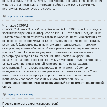
пользователям: аватары, личные сообщения, отправка email-сообщений,
участие в группах и т. д. Регистрация займёт у вас всего пару минут,
поэтому мы рекомендуем это сделать.
Вернуться к началу
Что такое COPPA?
COPPA (Children’s Online Privacy Protection Act of 1998), или Акт о защите
частных прав ребёнка в интернете от 1998 г. — это закон Соединённых
Штатов, требующий от сайтов, которые могут собирать информацию от
несовершеннолетних младше 13 лет, иметь на это письменное согласие
родителей. Допустимо наличие иного вида подтверждения того, что
опекуны разрешают сбор личной информации от несовершеннолетних
младше 13 лет. Если вы не уверены, применимо ли это к вам, как к
регистрирующемуся на конференции, или к самой конференции,
обратитесь за помощью к юрисконсульту. Обратите внимание, что phpBB
Limited администрация данной конференции не может давать
рекомендаций по правовым вопросам и не является объектом
юридических отношений, кроме указанных в ответе на вопрос «С кем
можно связаться по вопросу некорректного использования и/или
юридических вопросов, связанных с этой конференцией?».
Примечание переводчика: в России данный акт не имеет юридической
силы.
.
Вернуться к началу
Почему я не могу зарегистрироваться?