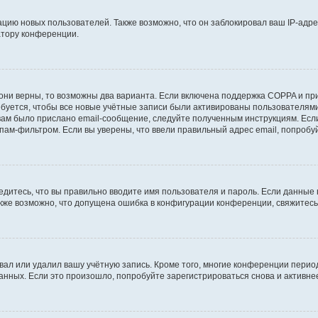
ию новых пользователей. Также возможно, что он заблокировал ваш IP-адре
атору конференции.
они верны, то возможны два варианта. Если включена поддержка COPPA и при 
уется, чтобы все новые учётные записи были активированы пользователями
ам было прислано email-сообщение, следуйте полученным инструкциям. Если
пам-фильтром. Если вы уверены, что ввели правильный адрес email, попробу
едитесь, что вы правильно вводите имя пользователя и пароль. Если данные
Также возможно, что допущена ошибка в конфигурации конференции, свяжитес
вал или удалил вашу учётную запись. Кроме того, многие конференции перио
ных. Если это произошло, попробуйте зарегистрироваться снова и активнее 