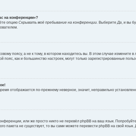
час на конференции»?
дёте опцию
Скрывать моё пребывание на конференции
. Выберите
Да
, и вы 
зователем.
вому поясу, а не к тому, в котором находитесь вы. В этом случае измените в 
овой пояс, как и большинство настроек, могут только зарегистрированные пол
ое!
о время отображается по-прежнему неверное, значит, неправильно установле
онференции, или же просто никто не перевёл phpBB на ваш язык. Попробуйт
вого пакета не существует, то вы сами можете перевести phpBB на свой язы