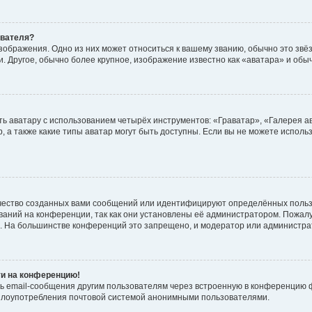
ователя?
зображения. Одно из них может относиться к вашему званию, обычно это звёзд
. Другое, обычно более крупное, изображение известно как «аватара» и обы
ь аватару с использованием четырёх инструментов: «Граватар», «Галерея а
, а также какие типы аватар могут быть доступны. Если вы не можете испол
чество созданных вами сообщений или идентифицируют определённых польз
аний на конференции, так как они установлены её администратором. Пожал
е. На большинстве конференций это запрещено, и модератор или администра
ти на конференцию!
ь email-сообщения другим пользователям через встроенную в конференцию ф
ь злоупотребления почтовой системой анонимными пользователями.