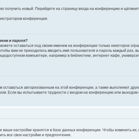
егко получить новый. Перейдите на страницу входа на конференцию и щёлкни
инистратором конференции.
мени и пароля?
сможете оставаться под своим именем на конференции только некоторое огран
 чтобы вам не приходилось вводить имя пользователя и пароль каждый раз, 
щедоступном компьютере, например в библиотеке, интернет-кафе, университе
ам оставаться авторизованным на этой конференции, а также выполняют друг
ом. Если вы испытываете трудности с входом на конференцию или выходом с
е ваши настройки хранятся в базе данных конференции. Чтобы изменить их,
ить все свои настройки и предпочтения.