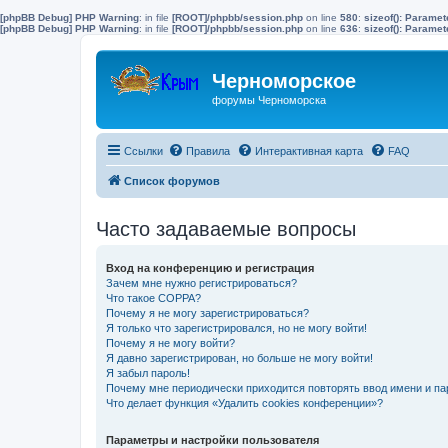
[phpBB Debug] PHP Warning
: in file
[ROOT]/phpbb/session.php
on line
580
:
sizeof(): Parame
[phpBB Debug] PHP Warning
: in file
[ROOT]/phpbb/session.php
on line
636
:
sizeof(): Parame
Черноморское
форумы Черноморска
Ссылки
Правила
Интерактивная карта
FAQ
Список форумов
Часто задаваемые вопросы
Вход на конференцию и регистрация
Зачем мне нужно регистрироваться?
Что такое COPPA?
Почему я не могу зарегистрироваться?
Я только что зарегистрировался, но не могу войти!
Почему я не могу войти?
Я давно зарегистрирован, но больше не могу войти!
Я забыл пароль!
Почему мне периодически приходится повторять ввод имени и па
Что делает функция «Удалить cookies конференции»?
Параметры и настройки пользователя