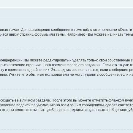
овая тема». Для размещения сообщения в теме щёлкните по кнопке «Ответит
ится внизу страниц форума или темы. Например: «Вы можете начинать темы»
конференции, вы можете редактировать и удалять только свои собственные 
ько в течение ограниченного времени после его создания. Если кто-то уже 
дату и время последней из них. Эта надпись не появляется, если сообщение 
ию. Учтите, что обычные пользователи не могут удалить сообщение, если на 
создать её в личном разделе. После этого вы можете отметить флажком пун
обавление подписи по умолчанию ко всем вашим сообщениям, сделав соотве
а это, вы сможете отменить добавление подписи в отдельных сообщениях, у