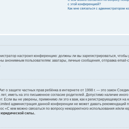
с этой конференцией?
Как мне связаться с администратором 
дминистратор настроил конференцию: должны ли вы зарегистрироваться, чтобы
 анонимным пользователям: аватары, личные сообщения, отправка email-сооб
.
 или Акт о защите частных прав ребёнка в интернете от 1998 г. — это закон Со
т, иметь на это письменное согласие родителей. Допустимо наличие иного
 Если вы не уверены, применимо ли это к вам, как к регистрирующемуся на 
Limited администрация данной конференции не может давать рекомендаций 
ос «С кем можно связаться по вопросу некорректного использования и/или ю
т юридической силы.
.