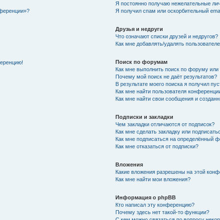
Я постоянно получаю нежелательные ли
нференции»?
Я получил спам или оскорбительный email
Друзья и недруги
Что означают списки друзей и недругов?
Как мне добавлять/удалять пользователе
Поиск по форумам
ференцию!
Как мне выполнить поиск по форуму ил
Почему мой поиск не даёт результатов?
В результате моего поиска я получил пу
Как мне найти пользователя конференци
Как мне найти свои сообщения и создан
Подписки и закладки
Чем закладки отличаются от подписок?
Как мне сделать закладку или подписат
Как мне подписаться на определённый 
Как мне отказаться от подписки?
Вложения
Какие вложения разрешены на этой кон
Как мне найти мои вложения?
Информация о phpBB
Кто написал эту конференцию?
Почему здесь нет такой-то функции?
С кем можно связаться по вопросу неко