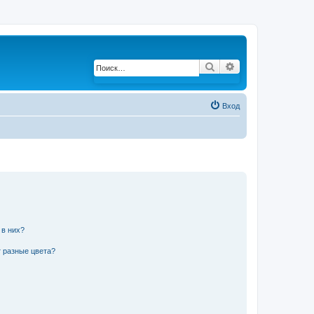
Поиск
Расширенный по
Вход
 в них?
 разные цвета?