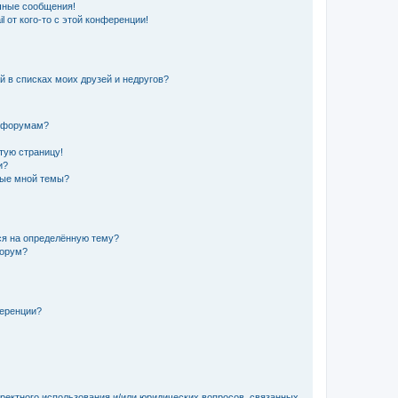
чные сообщения!
 от кого-то с этой конференции!
й в списках моих друзей и недругов?
и форумам?
стую страницу!
и?
ные мной темы?
ься на определённую тему?
форум?
ференции?
рректного использования и/или юридических вопросов, связанных