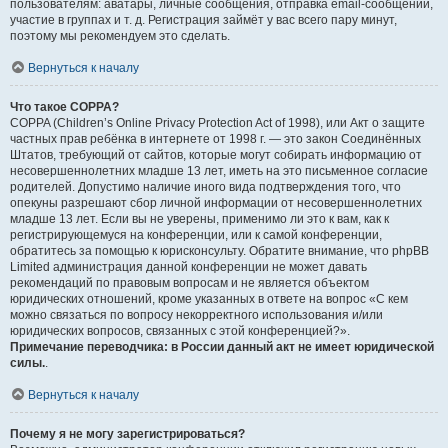
пользователям: аватары, личные сообщения, отправка email-сообщений,
участие в группах и т. д. Регистрация займёт у вас всего пару минут,
поэтому мы рекомендуем это сделать.
Вернуться к началу
Что такое COPPA?
COPPA (Children’s Online Privacy Protection Act of 1998), или Акт о защите
частных прав ребёнка в интернете от 1998 г. — это закон Соединённых
Штатов, требующий от сайтов, которые могут собирать информацию от
несовершеннолетних младше 13 лет, иметь на это письменное согласие
родителей. Допустимо наличие иного вида подтверждения того, что
опекуны разрешают сбор личной информации от несовершеннолетних
младше 13 лет. Если вы не уверены, применимо ли это к вам, как к
регистрирующемуся на конференции, или к самой конференции,
обратитесь за помощью к юрисконсульту. Обратите внимание, что phpBB
Limited администрация данной конференции не может давать
рекомендаций по правовым вопросам и не является объектом
юридических отношений, кроме указанных в ответе на вопрос «С кем
можно связаться по вопросу некорректного использования и/или
юридических вопросов, связанных с этой конференцией?».
Примечание переводчика: в России данный акт не имеет юридической
силы.
.
Вернуться к началу
Почему я не могу зарегистрироваться?