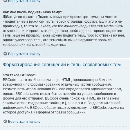
Вернуться к началу
Как мне вновь поднять мою тему?
Щёлкнув по ссылке «Поднять тему» при просмотре темы, вы можете
«поднять» её в верхнюю часть первой страницы форума. Если этого не
происходит, то это означает, что возможность поднятия тем могла быть
отключена, или время, которое должно пройти до повторного поднятия
темы, ещё не прошло. Также можно поднять тему, просто ответив на неё,
однако удостоверьтесь, что тем самым вы не нарушаете правила
конференции, на которой находитесь.
Вернуться к началу
Форматирование сообщений и типы создаваемых тем
Что такое BBCode?
BBCode — это особая реализация HTML, предлагающая большие
возможности по форматированию отдельных частей сообщения.
Возможность использования BBCode определяется администратором,
однако BBCode также может быть отключён на уровне сообщения в
форме для его отправки. BBCode очень похож на HTML, но теги в нём
заключаются в квадратные скобки [ и ], а не в < и >. За дополнительной
информацией о BBCode обратитесь к руководству по BBCode, ссылка на
которое доступна из формы отправки сообщений.
Вернуться к началу