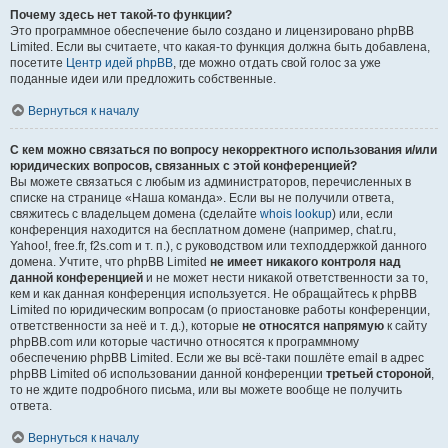
Почему здесь нет такой-то функции?
Это программное обеспечение было создано и лицензировано phpBB
Limited. Если вы считаете, что какая-то функция должна быть добавлена,
посетите
Центр идей phpBB
, где можно отдать свой голос за уже
поданные идеи или предложить собственные.
Вернуться к началу
С кем можно связаться по вопросу некорректного использования и/или
юридических вопросов, связанных с этой конференцией?
Вы можете связаться с любым из администраторов, перечисленных в
списке на странице «Наша команда». Если вы не получили ответа,
свяжитесь с владельцем домена (сделайте
whois lookup
) или, если
конференция находится на бесплатном домене (например, chat.ru,
Yahoo!, free.fr, f2s.com и т. п.), с руководством или техподдержкой данного
домена. Учтите, что phpBB Limited
не имеет никакого контроля над
данной конференцией
и не может нести никакой ответственности за то,
кем и как данная конференция используется. Не обращайтесь к phpBB
Limited по юридическим вопросам (о приостановке работы конференции,
ответственности за неё и т. д.), которые
не относятся напрямую
к сайту
phpBB.com или которые частично относятся к программному
обеспечению phpBB Limited. Если же вы всё-таки пошлёте email в адрес
phpBB Limited об использовании данной конференции
третьей стороной
,
то не ждите подробного письма, или вы можете вообще не получить
ответа.
Вернуться к началу