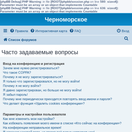
[phpBB Debug] PHP Warning
: in file
[ROOT]/phpbb/session.php
on line
580
:
sizeof():
Parameter must be an array or an object that implements Countable
[phpBB Debug] PHP Warning
: in file
[ROOT]/phpbb/session.php
on line
636
:
sizeof():
Parameter must be an array or an object that implements Countable
Черноморское
Правила
Интерактивная карта
FAQ
Вход
П
Список форумов
о
Часто задаваемые вопросы
и
с
Вход на конференцию и регистрация
к
Зачем мне нужно регистрироваться?
Что такое COPPA?
Почему я не могу зарегистрироваться?
Я только что зарегистрировался, но не могу войти!
Почему я не могу войти?
Я давно зарегистрирован, но больше не могу войти!
Я забыл пароль!
Почему мне периодически приходится повторять ввод имени и пароля?
Что делает функция «Удалить cookies конференции»?
Параметры и настройки пользователя
Как мне изменить мои настройки?
Как избежать появления моего имени в списке «Кто сейчас на конференции»?
На конференции неправильное время!