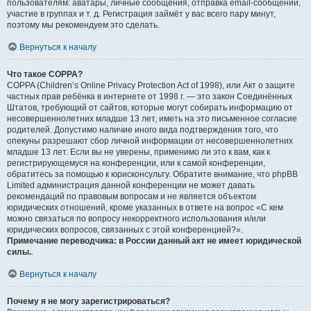
пользователям: аватары, личные сообщения, отправка email-сообщений,
участие в группах и т. д. Регистрация займёт у вас всего пару минут,
поэтому мы рекомендуем это сделать.
Вернуться к началу
Что такое COPPA?
COPPA (Children’s Online Privacy Protection Act of 1998), или Акт о защите
частных прав ребёнка в интернете от 1998 г. — это закон Соединённых
Штатов, требующий от сайтов, которые могут собирать информацию от
несовершеннолетних младше 13 лет, иметь на это письменное согласие
родителей. Допустимо наличие иного вида подтверждения того, что
опекуны разрешают сбор личной информации от несовершеннолетних
младше 13 лет. Если вы не уверены, применимо ли это к вам, как к
регистрирующемуся на конференции, или к самой конференции,
обратитесь за помощью к юрисконсульту. Обратите внимание, что phpBB
Limited администрация данной конференции не может давать
рекомендаций по правовым вопросам и не является объектом
юридических отношений, кроме указанных в ответе на вопрос «С кем
можно связаться по вопросу некорректного использования и/или
юридических вопросов, связанных с этой конференцией?».
Примечание переводчика: в России данный акт не имеет юридической
силы.
.
Вернуться к началу
Почему я не могу зарегистрироваться?