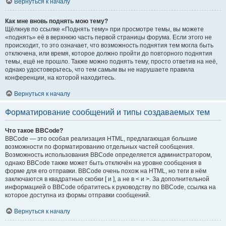
Вернуться к началу
Как мне вновь поднять мою тему?
Щёлкнув по ссылке «Поднять тему» при просмотре темы, вы можете
«поднять» её в верхнюю часть первой страницы форума. Если этого не
происходит, то это означает, что возможность поднятия тем могла быть
отключена, или время, которое должно пройти до повторного поднятия
темы, ещё не прошло. Также можно поднять тему, просто ответив на неё,
однако удостоверьтесь, что тем самым вы не нарушаете правила
конференции, на которой находитесь.
Вернуться к началу
Форматирование сообщений и типы создаваемых тем
Что такое BBCode?
BBCode — это особая реализация HTML, предлагающая большие
возможности по форматированию отдельных частей сообщения.
Возможность использования BBCode определяется администратором,
однако BBCode также может быть отключён на уровне сообщения в
форме для его отправки. BBCode очень похож на HTML, но теги в нём
заключаются в квадратные скобки [ и ], а не в < и >. За дополнительной
информацией о BBCode обратитесь к руководству по BBCode, ссылка на
которое доступна из формы отправки сообщений.
Вернуться к началу