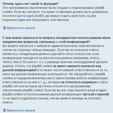
Почему здесь нет такой-то функции?
Это программное обеспечение было создано и лицензировано phpBB
Limited. Если вы считаете, что какая-то функция должна быть добавлена,
посетите
Центр идей phpBB
, где можно отдать свой голос за уже
поданные идеи или предложить собственные.
Вернуться к началу
С кем можно связаться по вопросу некорректного использования и/или
юридических вопросов, связанных с этой конференцией?
Вы можете связаться с любым из администраторов, перечисленных в
списке на странице «Наша команда». Если вы не получили ответа,
свяжитесь с владельцем домена (сделайте
whois lookup
) или, если
конференция находится на бесплатном домене (например, chat.ru,
Yahoo!, free.fr, f2s.com и т. п.), с руководством или техподдержкой данного
домена. Учтите, что phpBB Limited
не имеет никакого контроля над
данной конференцией
и не может нести никакой ответственности за то,
кем и как данная конференция используется. Не обращайтесь к phpBB
Limited по юридическим вопросам (о приостановке работы конференции,
ответственности за неё и т. д.), которые
не относятся напрямую
к сайту
phpBB.com или которые частично относятся к программному
обеспечению phpBB Limited. Если же вы всё-таки пошлёте email в адрес
phpBB Limited об использовании данной конференции
третьей стороной
,
то не ждите подробного письма, или вы можете вообще не получить
ответа.
Вернуться к началу