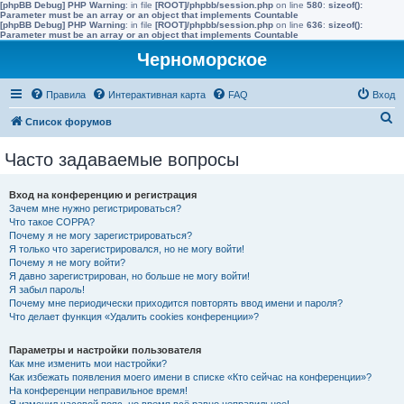
[phpBB Debug] PHP Warning
: in file
[ROOT]/phpbb/session.php
on line
580
:
sizeof():
Parameter must be an array or an object that implements Countable
[phpBB Debug] PHP Warning
: in file
[ROOT]/phpbb/session.php
on line
636
:
sizeof():
Parameter must be an array or an object that implements Countable
Черноморское
Правила
Интерактивная карта
FAQ
Вход
П
Список форумов
о
Часто задаваемые вопросы
и
с
Вход на конференцию и регистрация
к
Зачем мне нужно регистрироваться?
Что такое COPPA?
Почему я не могу зарегистрироваться?
Я только что зарегистрировался, но не могу войти!
Почему я не могу войти?
Я давно зарегистрирован, но больше не могу войти!
Я забыл пароль!
Почему мне периодически приходится повторять ввод имени и пароля?
Что делает функция «Удалить cookies конференции»?
Параметры и настройки пользователя
Как мне изменить мои настройки?
Как избежать появления моего имени в списке «Кто сейчас на конференции»?
На конференции неправильное время!