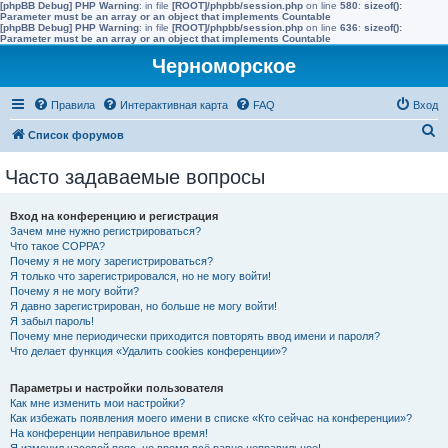
[phpBB Debug] PHP Warning
: in file
[ROOT]/phpbb/session.php
on line
580
:
sizeof():
Parameter must be an array or an object that implements Countable
[phpBB Debug] PHP Warning
: in file
[ROOT]/phpbb/session.php
on line
636
:
sizeof():
Parameter must be an array or an object that implements Countable
Черноморское
Правила
Интерактивная карта
FAQ
Вход
П
Список форумов
о
Часто задаваемые вопросы
и
с
Вход на конференцию и регистрация
к
Зачем мне нужно регистрироваться?
Что такое COPPA?
Почему я не могу зарегистрироваться?
Я только что зарегистрировался, но не могу войти!
Почему я не могу войти?
Я давно зарегистрирован, но больше не могу войти!
Я забыл пароль!
Почему мне периодически приходится повторять ввод имени и пароля?
Что делает функция «Удалить cookies конференции»?
Параметры и настройки пользователя
Как мне изменить мои настройки?
Как избежать появления моего имени в списке «Кто сейчас на конференции»?
На конференции неправильное время!