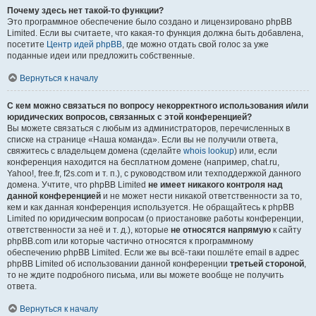
Почему здесь нет такой-то функции?
Это программное обеспечение было создано и лицензировано phpBB
Limited. Если вы считаете, что какая-то функция должна быть добавлена,
посетите
Центр идей phpBB
, где можно отдать свой голос за уже
поданные идеи или предложить собственные.
Вернуться к началу
С кем можно связаться по вопросу некорректного использования и/или
юридических вопросов, связанных с этой конференцией?
Вы можете связаться с любым из администраторов, перечисленных в
списке на странице «Наша команда». Если вы не получили ответа,
свяжитесь с владельцем домена (сделайте
whois lookup
) или, если
конференция находится на бесплатном домене (например, chat.ru,
Yahoo!, free.fr, f2s.com и т. п.), с руководством или техподдержкой данного
домена. Учтите, что phpBB Limited
не имеет никакого контроля над
данной конференцией
и не может нести никакой ответственности за то,
кем и как данная конференция используется. Не обращайтесь к phpBB
Limited по юридическим вопросам (о приостановке работы конференции,
ответственности за неё и т. д.), которые
не относятся напрямую
к сайту
phpBB.com или которые частично относятся к программному
обеспечению phpBB Limited. Если же вы всё-таки пошлёте email в адрес
phpBB Limited об использовании данной конференции
третьей стороной
,
то не ждите подробного письма, или вы можете вообще не получить
ответа.
Вернуться к началу