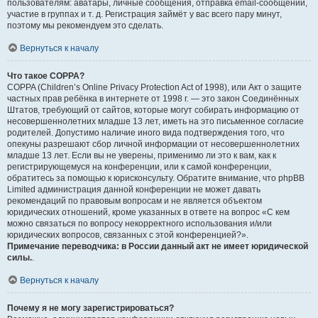
пользователям: аватары, личные сообщения, отправка email-сообщений,
участие в группах и т. д. Регистрация займёт у вас всего пару минут,
поэтому мы рекомендуем это сделать.
Вернуться к началу
Что такое COPPA?
COPPA (Children’s Online Privacy Protection Act of 1998), или Акт о защите
частных прав ребёнка в интернете от 1998 г. — это закон Соединённых
Штатов, требующий от сайтов, которые могут собирать информацию от
несовершеннолетних младше 13 лет, иметь на это письменное согласие
родителей. Допустимо наличие иного вида подтверждения того, что
опекуны разрешают сбор личной информации от несовершеннолетних
младше 13 лет. Если вы не уверены, применимо ли это к вам, как к
регистрирующемуся на конференции, или к самой конференции,
обратитесь за помощью к юрисконсульту. Обратите внимание, что phpBB
Limited администрация данной конференции не может давать
рекомендаций по правовым вопросам и не является объектом
юридических отношений, кроме указанных в ответе на вопрос «С кем
можно связаться по вопросу некорректного использования и/или
юридических вопросов, связанных с этой конференцией?».
Примечание переводчика: в России данный акт не имеет юридической
силы.
.
Вернуться к началу
Почему я не могу зарегистрироваться?