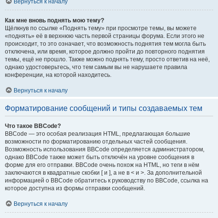
Вернуться к началу
Как мне вновь поднять мою тему?
Щёлкнув по ссылке «Поднять тему» при просмотре темы, вы можете
«поднять» её в верхнюю часть первой страницы форума. Если этого не
происходит, то это означает, что возможность поднятия тем могла быть
отключена, или время, которое должно пройти до повторного поднятия
темы, ещё не прошло. Также можно поднять тему, просто ответив на неё,
однако удостоверьтесь, что тем самым вы не нарушаете правила
конференции, на которой находитесь.
Вернуться к началу
Форматирование сообщений и типы создаваемых тем
Что такое BBCode?
BBCode — это особая реализация HTML, предлагающая большие
возможности по форматированию отдельных частей сообщения.
Возможность использования BBCode определяется администратором,
однако BBCode также может быть отключён на уровне сообщения в
форме для его отправки. BBCode очень похож на HTML, но теги в нём
заключаются в квадратные скобки [ и ], а не в < и >. За дополнительной
информацией о BBCode обратитесь к руководству по BBCode, ссылка на
которое доступна из формы отправки сообщений.
Вернуться к началу