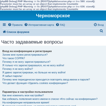
[phpBB Debug] PHP Warning
: in file
[ROOT]/phpbb/session.php
on line
580
:
sizeof():
Parameter must be an array or an object that implements Countable
[phpBB Debug] PHP Warning
: in file
[ROOT]/phpbb/session.php
on line
636
:
sizeof():
Parameter must be an array or an object that implements Countable
Черноморское
Правила
Интерактивная карта
FAQ
Вход
П
Список форумов
о
Часто задаваемые вопросы
и
с
Вход на конференцию и регистрация
к
Зачем мне нужно регистрироваться?
Что такое COPPA?
Почему я не могу зарегистрироваться?
Я только что зарегистрировался, но не могу войти!
Почему я не могу войти?
Я давно зарегистрирован, но больше не могу войти!
Я забыл пароль!
Почему мне периодически приходится повторять ввод имени и пароля?
Что делает функция «Удалить cookies конференции»?
Параметры и настройки пользователя
Как мне изменить мои настройки?
Как избежать появления моего имени в списке «Кто сейчас на конференции»?
На конференции неправильное время!