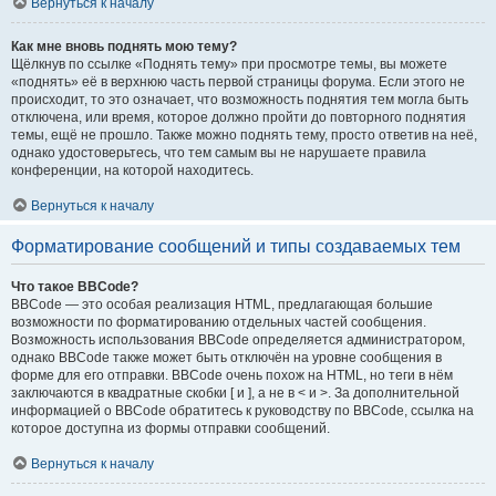
Вернуться к началу
Как мне вновь поднять мою тему?
Щёлкнув по ссылке «Поднять тему» при просмотре темы, вы можете
«поднять» её в верхнюю часть первой страницы форума. Если этого не
происходит, то это означает, что возможность поднятия тем могла быть
отключена, или время, которое должно пройти до повторного поднятия
темы, ещё не прошло. Также можно поднять тему, просто ответив на неё,
однако удостоверьтесь, что тем самым вы не нарушаете правила
конференции, на которой находитесь.
Вернуться к началу
Форматирование сообщений и типы создаваемых тем
Что такое BBCode?
BBCode — это особая реализация HTML, предлагающая большие
возможности по форматированию отдельных частей сообщения.
Возможность использования BBCode определяется администратором,
однако BBCode также может быть отключён на уровне сообщения в
форме для его отправки. BBCode очень похож на HTML, но теги в нём
заключаются в квадратные скобки [ и ], а не в < и >. За дополнительной
информацией о BBCode обратитесь к руководству по BBCode, ссылка на
которое доступна из формы отправки сообщений.
Вернуться к началу