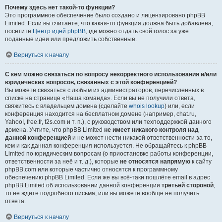
Почему здесь нет такой-то функции?
Это программное обеспечение было создано и лицензировано phpBB
Limited. Если вы считаете, что какая-то функция должна быть добавлена,
посетите
Центр идей phpBB
, где можно отдать свой голос за уже
поданные идеи или предложить собственные.
Вернуться к началу
С кем можно связаться по вопросу некорректного использования и/или
юридических вопросов, связанных с этой конференцией?
Вы можете связаться с любым из администраторов, перечисленных в
списке на странице «Наша команда». Если вы не получили ответа,
свяжитесь с владельцем домена (сделайте
whois lookup
) или, если
конференция находится на бесплатном домене (например, chat.ru,
Yahoo!, free.fr, f2s.com и т. п.), с руководством или техподдержкой данного
домена. Учтите, что phpBB Limited
не имеет никакого контроля над
данной конференцией
и не может нести никакой ответственности за то,
кем и как данная конференция используется. Не обращайтесь к phpBB
Limited по юридическим вопросам (о приостановке работы конференции,
ответственности за неё и т. д.), которые
не относятся напрямую
к сайту
phpBB.com или которые частично относятся к программному
обеспечению phpBB Limited. Если же вы всё-таки пошлёте email в адрес
phpBB Limited об использовании данной конференции
третьей стороной
,
то не ждите подробного письма, или вы можете вообще не получить
ответа.
Вернуться к началу