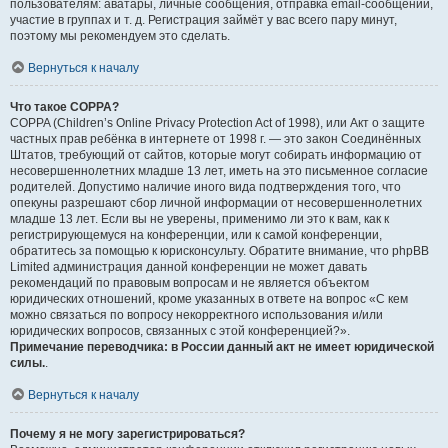
пользователям: аватары, личные сообщения, отправка email-сообщений,
участие в группах и т. д. Регистрация займёт у вас всего пару минут,
поэтому мы рекомендуем это сделать.
Вернуться к началу
Что такое COPPA?
COPPA (Children’s Online Privacy Protection Act of 1998), или Акт о защите
частных прав ребёнка в интернете от 1998 г. — это закон Соединённых
Штатов, требующий от сайтов, которые могут собирать информацию от
несовершеннолетних младше 13 лет, иметь на это письменное согласие
родителей. Допустимо наличие иного вида подтверждения того, что
опекуны разрешают сбор личной информации от несовершеннолетних
младше 13 лет. Если вы не уверены, применимо ли это к вам, как к
регистрирующемуся на конференции, или к самой конференции,
обратитесь за помощью к юрисконсульту. Обратите внимание, что phpBB
Limited администрация данной конференции не может давать
рекомендаций по правовым вопросам и не является объектом
юридических отношений, кроме указанных в ответе на вопрос «С кем
можно связаться по вопросу некорректного использования и/или
юридических вопросов, связанных с этой конференцией?».
Примечание переводчика: в России данный акт не имеет юридической
силы.
.
Вернуться к началу
Почему я не могу зарегистрироваться?